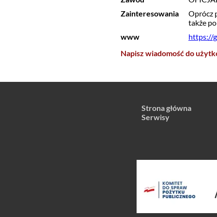
Zainteresowania
Oprócz p
także p
www
https://
Napisz wiadomość do użytk
Strona główna
Serwisy