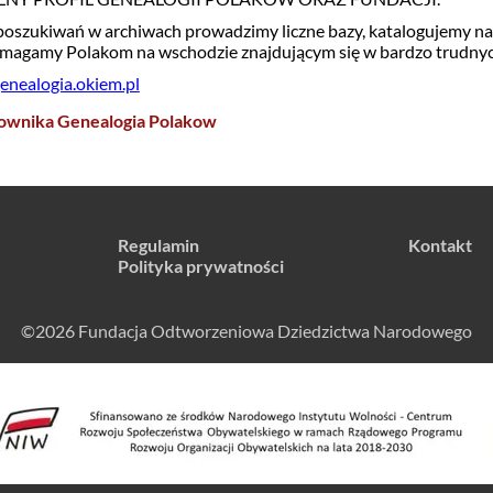
oszukiwań w archiwach prowadzimy liczne bazy, katalogujemy nag
omagamy Polakom na wschodzie znajdującym się w bardzo trudny
genealogia.okiem.pl
ownika Genealogia Polakow
Regulamin
Kontakt
Polityka prywatności
©2026 Fundacja Odtworzeniowa Dziedzictwa Narodowego