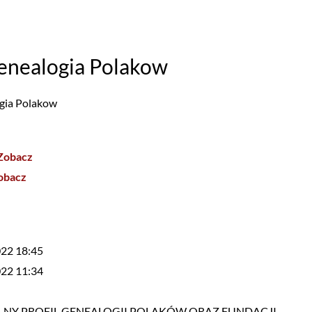
enealogia Polakow
gia Polakow
Zobacz
obacz
022 18:45
022 11:34
LNY PROFIL GENEALOGII POLAKÓW ORAZ FUNDACJI.