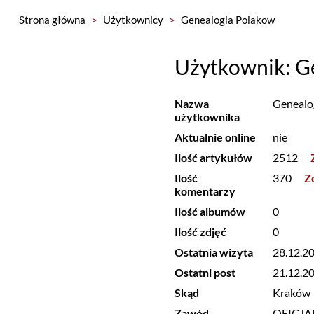
Strona główna
>
Użytkownicy
>
Genealogia Polakow
Użytkownik: G
Nazwa
Genealo
użytkownika
Aktualnie online
nie
Ilość artykułów
2512
Ilość
370
Z
komentarzy
Ilość albumów
0
Ilość zdjęć
0
Ostatnia wizyta
28.12.2
Ostatni post
21.12.2
Skąd
Kraków
Zawód
OFICJA