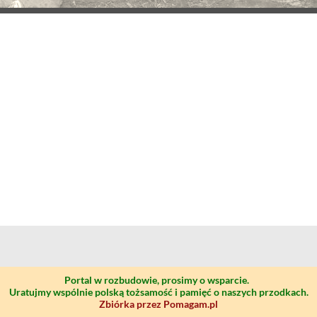
Portal w rozbudowie, prosimy o wsparcie.
Uratujmy wspólnie polską tożsamość i pamięć o naszych przodkach.
Zbiórka przez Pomagam.pl