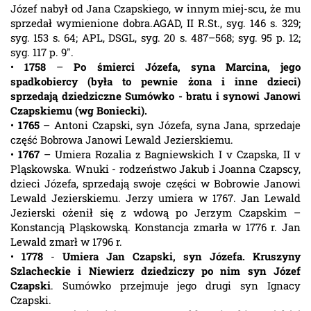
Józef nabył od Jana Czapskiego, w innym miej-scu, że mu
sprzedał wymienione dobra.AGAD, II R.St., syg. 146 s. 329;
syg. 153 s. 64; APL, DSGL, syg. 20 s. 487–568; syg. 95 p. 12;
syg. 117 p. 9".
•
1758
–
Po śmierci Józefa, syna Marcina, jego
spadkobiercy (była to pewnie żona i inne dzieci)
sprzedają dziedziczne Sumówko - bratu i synowi Janowi
Czapskiemu (wg Boniecki).
•
1765
– Antoni Czapski, syn Józefa, syna Jana, sprzedaje
część Bobrowa Janowi Lewald Jezierskiemu.
•
1767
– Umiera Rozalia z Bagniewskich I v Czapska, II v
Pląskowska. Wnuki - rodzeństwo Jakub i Joanna Czapscy,
dzieci Józefa, sprzedają swoje części w Bobrowie Janowi
Lewald Jezierskiemu. Jerzy umiera w 1767. Jan Lewald
Jezierski ożenił się z wdową po Jerzym Czapskim –
Konstancją Pląskowską. Konstancja zmarła w 1776 r. Jan
Lewald zmarł w 1796 r.
•
1778
-
Umiera Jan Czapski, syn Józefa. Kruszyny
Szlacheckie i Niewierz dziedziczy po nim syn Józef
Czapski
. Sumówko przejmuje jego drugi syn Ignacy
Czapski.