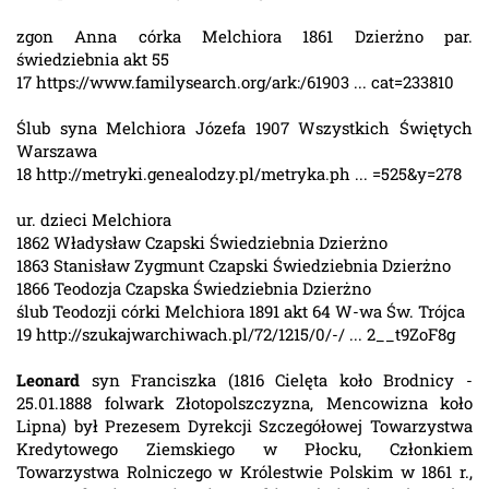
zgon Anna córka Melchiora 1861 Dzierżno par.
świedziebnia akt 55
17 https://www.familysearch.org/ark:/61903 ... cat=233810
Ślub syna Melchiora Józefa 1907 Wszystkich Świętych
Warszawa
18 http://metryki.genealodzy.pl/metryka.ph ... =525&y=278
ur. dzieci Melchiora
1862 Władysław Czapski Świedziebnia Dzierżno
1863 Stanisław Zygmunt Czapski Świedziebnia Dzierżno
1866 Teodozja Czapska Świedziebnia Dzierżno
ślub Teodozji córki Melchiora 1891 akt 64 W-wa Św. Trójca
19 http://szukajwarchiwach.pl/72/1215/0/-/ ... 2__t9ZoF8g
Leonard
syn Franciszka (1816 Cielęta koło Brodnicy -
25.01.1888 folwark Złotopolszczyzna, Mencowizna koło
Lipna) był Prezesem Dyrekcji Szczegółowej Towarzystwa
Kredytowego Ziemskiego w Płocku, Członkiem
Towarzystwa Rolniczego w Królestwie Polskim w 1861 r.,