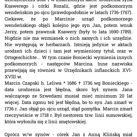
Ksawerego i córki Rozalii, gdzie jest podkomorzym
wendeńskim po ojcu (prawdopodobnie w latach 1736-1767).
Ciekawe, że po Marcinie urząd podkomorzego
wendeńskiego objęli kolejno jego syn Jan, potem wnuk
Jerzy, potem prawnuk Ksawery (były to lata 1690-1789).
Nigdzie nie ma wzmianek o nich samych i ich urzędzie.
Nie występują w herbarzach. Istnieją jedynie w aktach
urodzeń ich dzieci i tam jest wymieniony tytuł, oraz w
Ortsgeschichte... W tym czasie Boniecki wymienia innych
podkomorzych - następców Marcina. Inne nazwiska
przewijają się również w Urzędnikach inflanckich XVI-
XVIII w.
Marcin Czapski h. Leliwa * 1686 † 1736 wg Bonieckiego -
data urodzenia jest błędna, skoro był synem Jana
walczącego ze Szwedami musiał mieć minimum 20 lat
więcej. Data zgonu też jest błędna, bo to syn Jan zmarł w
1736 r. Jan objął po ojcu urząd, stąd pomyłka. Marcin zmarł
rzeczywiście w 1718 r. Był nestorem tzw. linii sumowskiej,
która wyłoniła się z linii smętowskiej.
Oprócz w/w synów - córek Jan z Anną Klińską miał