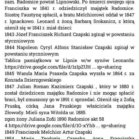
zam. Radomice powiat Lipnowski. Po śmierci swojego ojca
Franciszka w 1841 r. odziedziczył majątek Radomice.
Siostrę Faustynę spłacił, a bratu Melchiorowi oddał w 1847
r. Ignackowo. Leonard z żoną Barbarą Srokanicz, z którą
ożenił się w 1841 r. miał dzieci:
1843 Józef Franciszek Richard Czapski zginął w powstaniu
styczniowym
1844 Napoleon Cyryl Alfons Stanisław Czapski zginął w
powstaniu styczniowym
Tablica pamiątkowa w Lipnie w/w synów Leonarda:
https://drive.google.com/file/d/1zIpZUH ... sp=sharing
1845 Wanda Maria Praxeda Czapska wyszła w 1864 r. za
Konrada Dzierzgowskiego
1847 Julian Roman Kazimierz Czapski , który w 1880 r.
został dziedzicem majątku Radomice i nie mogąc spłacić
braci, był zmuszony go w 1891 r. sprzedać. Ożenił się z Zofią
Pruską, córką Jana Pruskiego właściciela majątku
Złowody. Mieli syna Witolda ur. 1885.
zgon żony Juliana Zofii 1890 Radomice akt 58
4 https://drive.google.com/file/d/1O-xYhb ... sp=sharing
1849 Franciszek Melchior Artur Czapski
1854 Maria Teodozja Czapska, żona Franciszka