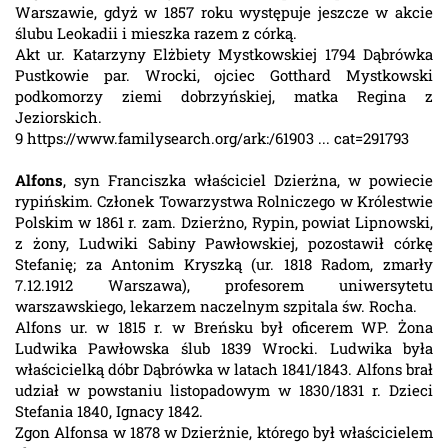
Warszawie, gdyż w 1857 roku występuje jeszcze w akcie
ślubu Leokadii i mieszka razem z córką.
Akt ur. Katarzyny Elżbiety Mystkowskiej 1794 Dąbrówka
Pustkowie par. Wrocki, ojciec Gotthard Mystkowski
podkomorzy ziemi dobrzyńskiej, matka Regina z
Jeziorskich.
9 https://www.familysearch.org/ark:/61903 ... cat=291793
Alfons
, syn Franciszka właściciel Dzierżna, w powiecie
rypińskim. Członek Towarzystwa Rolniczego w Królestwie
Polskim w 1861 r. zam. Dzierżno, Rypin, powiat Lipnowski,
z żony, Ludwiki Sabiny Pawłowskiej, pozostawił córkę
Stefanię; za Antonim Kryszką (ur. 1818 Radom, zmarły
7.12.1912 Warszawa), profesorem uniwersytetu
warszawskiego, lekarzem naczelnym szpitala św. Rocha.
Alfons ur. w 1815 r. w Breńsku był oficerem WP. Żona
Ludwika Pawłowska ślub 1839 Wrocki. Ludwika była
właścicielką dóbr Dąbrówka w latach 1841/1843. Alfons brał
udział w powstaniu listopadowym w 1830/1831 r. Dzieci
Stefania 1840, Ignacy 1842.
Zgon Alfonsa w 1878 w Dzierżnie, którego był właścicielem