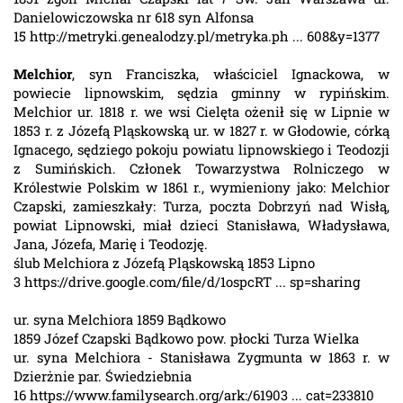
Danielowiczowska nr 618 syn Alfonsa
15 http://metryki.genealodzy.pl/metryka.ph ... 608&y=1377
Melchior
, syn Franciszka, właściciel Ignackowa, w
powiecie lipnowskim, sędzia gminny w rypińskim.
Melchior ur. 1818 r. we wsi Cielęta ożenił się w Lipnie w
1853 r. z Józefą Pląskowską ur. w 1827 r. w Głodowie, córką
Ignacego, sędziego pokoju powiatu lipnowskiego i Teodozji
z Sumińskich. Członek Towarzystwa Rolniczego w
Królestwie Polskim w 1861 r., wymieniony jako: Melchior
Czapski, zamieszkały: Turza, poczta Dobrzyń nad Wisłą,
powiat Lipnowski, miał dzieci Stanisława, Władysława,
Jana, Józefa, Marię i Teodozję.
ślub Melchiora z Józefą Pląskowską 1853 Lipno
3 https://drive.google.com/file/d/1ospcRT ... sp=sharing
ur. syna Melchiora 1859 Bądkowo
1859 Józef Czapski Bądkowo pow. płocki Turza Wielka
ur. syna Melchiora - Stanisława Zygmunta w 1863 r. w
Dzierżnie par. Świedziebnia
16 https://www.familysearch.org/ark:/61903 ... cat=233810