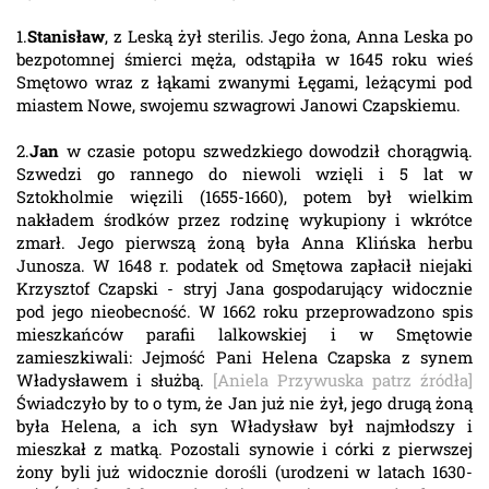
1.
Stanisław
, z Leską żył sterilis. Jego żona, Anna Leska po
bezpotomnej śmierci męża, odstąpiła w 1645 roku wieś
Smętowo wraz z łąkami zwanymi Łęgami, leżącymi pod
miastem Nowe, swojemu szwagrowi Janowi Czapskiemu.
2.
Jan
w czasie potopu szwedzkiego dowodził chorągwią.
Szwedzi go rannego do niewoli wzięli i 5 lat w
Sztokholmie więzili (1655-1660), potem był wielkim
nakładem środków przez rodzinę wykupiony i wkrótce
zmarł. Jego pierwszą żoną była Anna Klińska herbu
Junosza. W 1648 r. podatek od Smętowa zapłacił niejaki
Krzysztof Czapski - stryj Jana gospodarujący widocznie
pod jego nieobecność. W 1662 roku przeprowadzono spis
mieszkańców parafii lalkowskiej i w Smętowie
zamieszkiwali: Jejmość Pani Helena Czapska z synem
Władysławem i służbą.
[Aniela Przywuska patrz źródła]
Świadczyło by to o tym, że Jan już nie żył, jego drugą żoną
była Helena, a ich syn Władysław był najmłodszy i
mieszkał z matką. Pozostali synowie i córki z pierwszej
żony byli już widocznie dorośli (urodzeni w latach 1630-