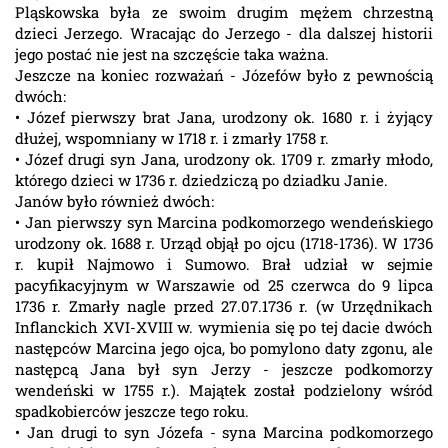
Pląskowska była ze swoim drugim mężem chrzestną
dzieci Jerzego. Wracając do Jerzego - dla dalszej historii
jego postać nie jest na szczęście taka ważna.
Jeszcze na koniec rozważań - Józefów było z pewnością
dwóch:
• Józef pierwszy brat Jana, urodzony ok. 1680 r. i żyjący
dłużej, wspomniany w 1718 r. i zmarły 1758 r.
• Józef drugi syn Jana, urodzony ok. 1709 r. zmarły młodo,
którego dzieci w 1736 r. dziedziczą po dziadku Janie.
Janów było również dwóch:
• Jan pierwszy syn Marcina podkomorzego wendeńskiego
urodzony ok. 1688 r. Urząd objął po ojcu (1718-1736). W 1736
r. kupił Najmowo i Sumowo. Brał udział w sejmie
pacyfikacyjnym w Warszawie od 25 czerwca do 9 lipca
1736 r. Zmarły nagle przed 27.07.1736 r. (w Urzędnikach
Inflanckich XVI-XVIII w. wymienia się po tej dacie dwóch
następców Marcina jego ojca, bo pomylono daty zgonu, ale
następcą Jana był syn Jerzy - jeszcze podkomorzy
wendeński w 1755 r.). Majątek został podzielony wśród
spadkobierców jeszcze tego roku.
• Jan drugi to syn Józefa - syna Marcina podkomorzego