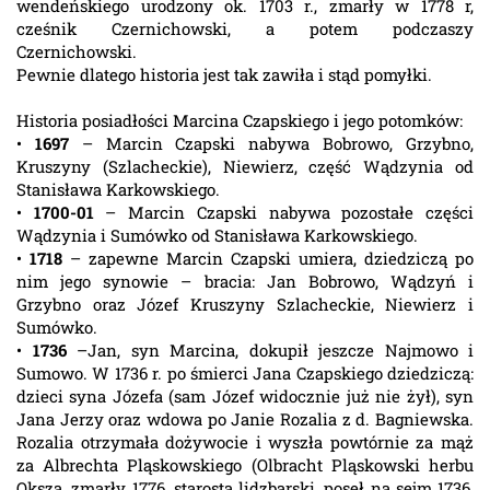
wendeńskiego urodzony ok. 1703 r., zmarły w 1778 r,
cześnik Czernichowski, a potem podczaszy
Czernichowski.
Pewnie dlatego historia jest tak zawiła i stąd pomyłki.
Historia posiadłości Marcina Czapskiego i jego potomków:
•
1697
– Marcin Czapski nabywa Bobrowo, Grzybno,
Kruszyny (Szlacheckie), Niewierz, część Wądzynia od
Stanisława Karkowskiego.
•
1700-01
– Marcin Czapski nabywa pozostałe części
Wądzynia i Sumówko od Stanisława Karkowskiego.
•
1718
– zapewne Marcin Czapski umiera, dziedziczą po
nim jego synowie – bracia: Jan Bobrowo, Wądzyń i
Grzybno oraz Józef Kruszyny Szlacheckie, Niewierz i
Sumówko.
•
1736
–Jan, syn Marcina, dokupił jeszcze Najmowo i
Sumowo. W 1736 r. po śmierci Jana Czapskiego dziedziczą:
dzieci syna Józefa (sam Józef widocznie już nie żył), syn
Jana Jerzy oraz wdowa po Janie Rozalia z d. Bagniewska.
Rozalia otrzymała dożywocie i wyszła powtórnie za mąż
za Albrechta Pląskowskiego (Olbracht Pląskowski herbu
Oksza, zmarły 1776, starosta lidzbarski, poseł na sejm 1736,