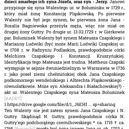
dzieci zmarłego ich syna Józefa, oraz syn - Jerzy.
Janowi
przypisuje się syna Walentego ur. w Boluminku w 1729 r.,
który miał żonę Konstancję Pląskowską. Po pierwsze
Walenty nie był jego synem, bo pierwsza żona Jana -
Rozalia Bagniewska przeżyła męża, więc nie miał on
drugiej żony Guttry. Po drugie ur. 13.02.1729 r. w Gierkowie
par. Boluminek Walenty był synem Mateusza Czapskiego i
Marianny Ludwiki (być może Marii Ludwiki Czapskiej ur.
w 1708 r. w Radzyniu Podlaskim, prawdopodobnie córki
Melchiora Czapskiego i Konstancji Kruszyńskiej.
Identyfikacja tego Mateusza jest trudna. Mattheus Czapski
występuje w sejmie dwuniedzielnym w Warszawie w 1736
r. jako poseł ziemi chełmińskiej obok Jana Czapskiego
podkomorzego wendeńskiego i Albrechta Pląskowskiego -
równolatkowie. Może syn Aleksandra i Białachowskiej?) -
akt ur. Walentego Czapskiego syna Mateusza Boluminek
[AADDT]
1 https://drive.google.com/file/d/1_J6EHf ... sp=sharing
Ten Walenty nie jest zatem synem Jana Czapskiego i N.
Guttry. Skądinąd N. Guttry, prawdopodobnie córka N.
Guttry'ego podchorążego czernihowskiego * ca. 1715 † ca.
1765
[Boniecki]
mogła być żoną innego Jana ur. ok. 1703 r.,