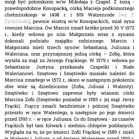
mógł być potomkiem w/w Mikołaja z Czapel. Z żoną -
prawdopodobnie Konopacką, córką Macieja podkomorzego
chełmińskiego w 1498 r. i NN Watzenrode
[wg T.
Żychliński]
, pewnie siostrą w/w Konopackich, miał syna
również Marcina. Ów Marcin zmarł krótko przed 30 V 1572
r., kiedy wdowa po nim Małgorzata wraz z synami
dokonali podziału majątku rodzinnego. Marcin i
Małgorzata mieli trzech synów: Sebastiana, Juliusza i
Waleriana, oraz przynajmniej jedną córkę – Zofię, która
wyszła za mąż za Jerzego Frąckiego. W 1579 r. wdowa po
Sebastianie Justyna przekazała Czapelki i Białe
Walerianowi. Smętowo i Smętówko musiało należeć do
Marcina zmarłego w 1572 r., skoro w następnym pokoleniu
obie wsie są dziedziczone (Zofia, Juliusz i Walenty).
Smętówko i Smętowo zapewne były wianem córki
Marcina Zofii (Smętówko posiadał w 1583 r. jej mąż Jerzy
Frącki). Frąccy zmarli bezdzietnie i później Smętówko
przeszło w ręce Walentego, a następnie po jego śmierci
przed 1593 r. - w ręce Juliusza. Co do Smętowa - za czasów
Frąckich był tam folwark i siedmiu chłopów poddanych.
Wygląda na to, że po śmierci Zofii Frąckiej w 1589 r. mieli
je Walenty i Juliusz, a od śmierci Walentego przed 1593 r.