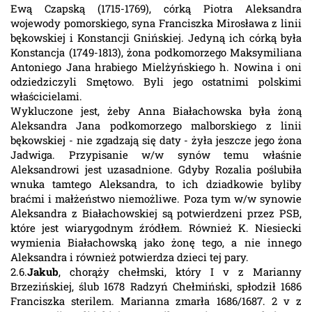
Ewą Czapską (1715-1769), córką Piotra Aleksandra
wojewody pomorskiego, syna Franciszka Mirosława z linii
bękowskiej i Konstancji Gnińskiej. Jedyną ich córką była
Konstancja (1749-1813), żona podkomorzego Maksymiliana
Antoniego Jana hrabiego Mielżyńskiego h. Nowina i oni
odziedziczyli Smętowo. Byli jego ostatnimi polskimi
właścicielami.
Wykluczone jest, żeby Anna Białachowska była żoną
Aleksandra Jana podkomorzego malborskiego z linii
bękowskiej - nie zgadzają się daty - żyła jeszcze jego żona
Jadwiga. Przypisanie w/w synów temu właśnie
Aleksandrowi jest uzasadnione. Gdyby Rozalia poślubiła
wnuka tamtego Aleksandra, to ich dziadkowie byliby
braćmi i małżeństwo niemożliwe. Poza tym w/w synowie
Aleksandra z Białachowskiej są potwierdzeni przez PSB,
które jest wiarygodnym źródłem. Również K. Niesiecki
wymienia Białachowską jako żonę tego, a nie innego
Aleksandra i również potwierdza dzieci tej pary.
2.6.
Jakub
, chorąży chełmski, który I v z Marianny
Brzezińskiej, ślub 1678 Radzyń Chełmiński, spłodził 1686
Franciszka sterilem. Marianna zmarła 1686/1687. 2 v z