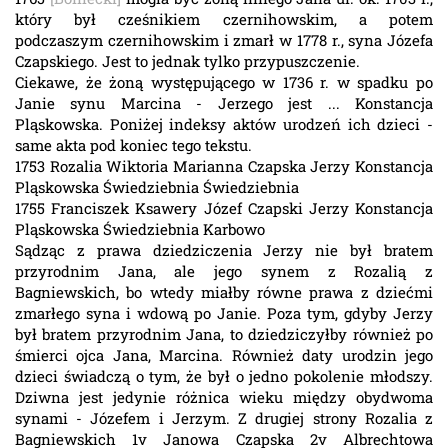
który był cześnikiem czernihowskim, a potem
podczaszym czernihowskim i zmarł w 1778 r., syna Józefa
Czapskiego. Jest to jednak tylko przypuszczenie.
Ciekawe, że żoną występującego w 1736 r. w spadku po
Janie synu Marcina - Jerzego jest ... Konstancja
Pląskowska. Poniżej indeksy aktów urodzeń ich dzieci -
same akta pod koniec tego tekstu.
1753 Rozalia Wiktoria Marianna Czapska Jerzy Konstancja
Pląskowska Świedziebnia Świedziebnia
1755 Franciszek Ksawery Józef Czapski Jerzy Konstancja
Pląskowska Świedziebnia Karbowo
Sądząc z prawa dziedziczenia Jerzy nie był bratem
przyrodnim Jana, ale jego synem z Rozalią z
Bagniewskich, bo wtedy miałby równe prawa z dziećmi
zmarłego syna i wdową po Janie. Poza tym, gdyby Jerzy
był bratem przyrodnim Jana, to dziedziczyłby również po
śmierci ojca Jana, Marcina. Również daty urodzin jego
dzieci świadczą o tym, że był o jedno pokolenie młodszy.
Dziwna jest jedynie różnica wieku między obydwoma
synami - Józefem i Jerzym. Z drugiej strony Rozalia z
Bagniewskich 1v Janowa Czapska 2v Albrechtowa