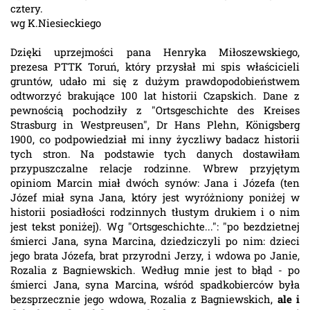
cztery.
wg K.Niesieckiego
Dzięki uprzejmości pana Henryka Miłoszewskiego,
prezesa PTTK Toruń, który przysłał mi spis właścicieli
gruntów, udało mi się z dużym prawdopodobieństwem
odtworzyć brakujące 100 lat historii Czapskich. Dane z
pewnością pochodziły z "Ortsgeschichte des Kreises
Strasburg in Westpreusen", Dr Hans Plehn, Königsberg
1900, co podpowiedział mi inny życzliwy badacz historii
tych stron. Na podstawie tych danych dostawiłam
przypuszczalne relacje rodzinne. Wbrew przyjętym
opiniom Marcin miał dwóch synów: Jana i Józefa (ten
Józef miał syna Jana, który jest wyróżniony poniżej w
historii posiadłości rodzinnych tłustym drukiem i o nim
jest tekst poniżej). Wg "Ortsgeschichte...": "po bezdzietnej
śmierci Jana, syna Marcina, dziedziczyli po nim: dzieci
jego brata Józefa, brat przyrodni Jerzy, i wdowa po Janie,
Rozalia z Bagniewskich. Według mnie jest to błąd - po
śmierci Jana, syna Marcina, wśród spadkobierców była
bezsprzecznie jego wdowa, Rozalia z Bagniewskich,
ale i