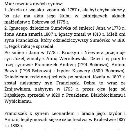
Miał również dwóch synów:
1. Józefa ur. wg aktu zgonu ok. 1757 r., ale był chyba starszy,
bo nie ma aktu jego ślubu w istniejących aktach
małżeństw z Bobrowa od 1775 r.
2. Ignacego, dziedzica Sumówka od śmierci Jana w 1778 r.,
żona Anna zmarła 1807 r. Ignacy zmarł w 1810 r. Mieli oni
syna Franciszka, który odziedziczywszy Sumówko w 1810
r., tegoż roku je sprzedał.
Po śmierci Jana w 1778 r. Kruszyn i Niewierz przejmuje
syn Józef, żonaty z Anną Wernikowską. Dzieci tej pary to
trzej synowie Franciszek Andrzej (1791 Bobrowo), Antoni
Bazyli (1798 Bobrowo) i Izydor Ksawery (1800 Bobrowo).
Dziedzicem rodzinnej schedy po śmierci Józefa w 1807 r.
został najstarszy syn Franciszek. Dobra te wraz ze
Żmijewkiem, nabytym w 1793 r. przez ojca jego od
Dąbskiego, sprzedał w 1820 r. Pruskiemu, Białobłockiemu i
Wybickiemu.
Franciszek z synem Leonardem i bracia jego: Izydor i
Antoni, legitymowali się-ze szlachectwa w Królestwie 1837
r. i 1838 r.