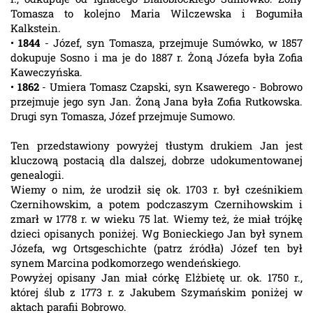
Tomasza to kolejno Maria Wilczewska i Bogumiła
Kalkstein.
•
1844
- Józef, syn Tomasza, przejmuje Sumówko, w 1857
dokupuje Sosno i ma je do 1887 r. Żoną Józefa była Zofia
Kaweczyńska.
•
1862
- Umiera Tomasz Czapski, syn Ksawerego - Bobrowo
przejmuje jego syn Jan. Żoną Jana była Zofia Rutkowska.
Drugi syn Tomasza, Józef przejmuje Sumowo.
Ten przedstawiony powyżej tłustym drukiem Jan jest
kluczową postacią dla dalszej, dobrze udokumentowanej
genealogii.
Wiemy o nim, że urodził się ok. 1703 r. był cześnikiem
Czernihowskim, a potem podczaszym Czernihowskim i
zmarł w 1778 r. w wieku 75 lat. Wiemy też, że miał trójkę
dzieci opisanych poniżej. Wg Bonieckiego Jan był synem
Józefa, wg Ortsgeschichte (patrz źródła) Józef ten był
synem Marcina podkomorzego wendeńskiego.
Powyżej opisany Jan miał córkę Elżbietę ur. ok. 1750 r.,
której ślub z 1773 r. z Jakubem Szymańskim poniżej w
aktach parafii Bobrowo.