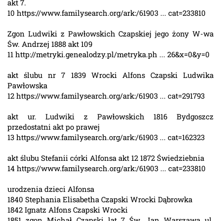
akt 7.
10 https://www.familysearch.org/ark:/61903 ... cat=233810
Zgon Ludwiki z Pawłowskich Czapskiej jego żony W-wa
Św. Andrzej 1888 akt 109
11 http://metryki.genealodzy.pl/metryka.ph ... 26&x=0&y=0
akt ślubu nr 7 1839 Wrocki Alfons Czapski Ludwika
Pawłowska
12 https://www.familysearch.org/ark:/61903 ... cat=291793
akt ur. Ludwiki z Pawłowskich 1816 Bydgoszcz
przedostatni akt po prawej
13 https://www.familysearch.org/ark:/61903 ... cat=162323
akt ślubu Stefanii córki Alfonsa akt 12 1872 Świedziebnia
14 https://www.familysearch.org/ark:/61903 ... cat=233810
urodzenia dzieci Alfonsa
1840 Stephania Elisabetha Czapski Wrocki Dąbrowka
1842 Ignatz Alfons Czapski Wrocki
1851 zgon Michał Czapski lat 7 Św. Jan Warszawa ul.