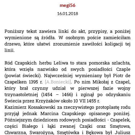
megi56
16.01.2018
Poniższy tekst zawiera linki do akt, przypisy, a poniżej
wymienione są źródła. W osobnym poście zamieściłam
drzewo, które ułatwi zrozumienie zawiłości koligacji tej
linii.
Ród Czapskich herbu Leliwa to stara pomorska szlachta,
która wzięła nazwisko od swych posiadłości Czaple
(powiat świecki). Najwcześniej wymieniany był Piotr de
Czapelken 1395 r.
[A.Boniecki]
. Po nim Mikołaj z Czapel,
który brał czynny udział w pierwszej fazie wojny
trzynastoletniej (1454 – 1466) i zginął po odzyskaniu
Świecia przez Krzyżaków około 10 VII 1455 r.
Kazimierz Kossakowski za rzeczywistego protoplastę rodu
przyjął jednak Marcina Czapskiego opisanego poniżej.
Późniejszym dziedzicem rodowych posiadłości - Czapelek,
części Białego i łąki zwanej Czajki oraz Smętowa,
Chwarzna, Swarożyna, Smętówka i Bękowa był Juliusz