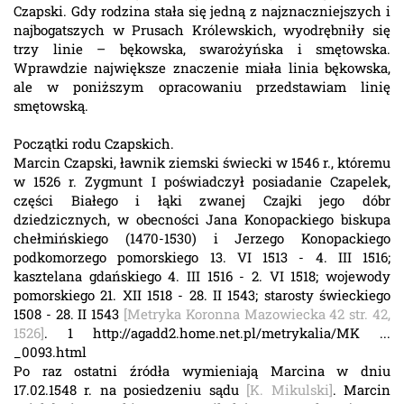
Czapski. Gdy rodzina stała się jedną z najznaczniejszych i
najbogatszych w Prusach Królewskich, wyodrębniły się
trzy linie – bękowska, swarożyńska i smętowska.
Wprawdzie największe znaczenie miała linia bękowska,
ale w poniższym opracowaniu przedstawiam linię
smętowską.
Początki rodu Czapskich.
Marcin Czapski, ławnik ziemski świecki w 1546 r., któremu
w 1526 r. Zygmunt I poświadczył posiadanie Czapelek,
części Białego i łąki zwanej Czajki jego dóbr
dziedzicznych, w obecności Jana Konopackiego biskupa
chełmińskiego (1470-1530) i Jerzego Konopackiego
podkomorzego pomorskiego 13. VI 1513 - 4. III 1516;
kasztelana gdańskiego 4. III 1516 - 2. VI 1518; wojewody
pomorskiego 21. XII 1518 - 28. II 1543; starosty świeckiego
1508 - 28. II 1543
[Metryka Koronna Mazowiecka 42 str. 42,
1526]
. 1 http://agadd2.home.net.pl/metrykalia/MK ...
_0093.html
Po raz ostatni źródła wymieniają Marcina w dniu
17.02.1548 r. na posiedzeniu sądu
[K. Mikulski]
. Marcin