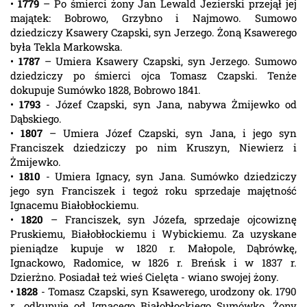
•
1779
– Po śmierci żony Jan Lewald Jezierski przejął jej
majątek: Bobrowo, Grzybno i Najmowo. Sumowo
dziedziczy Ksawery Czapski, syn Jerzego. Żoną Ksawerego
była Tekla Markowska.
•
1787
– Umiera Ksawery Czapski, syn Jerzego. Sumowo
dziedziczy po śmierci ojca Tomasz Czapski. Tenże
dokupuje Sumówko 1828, Bobrowo 1841.
•
1793
- Józef Czapski, syn Jana, nabywa Żmijewko od
Dąbskiego.
•
1807
– Umiera Józef Czapski, syn Jana, i jego syn
Franciszek dziedziczy po nim Kruszyn, Niewierz i
Żmijewko.
•
1810
- Umiera Ignacy, syn Jana. Sumówko dziedziczy
jego syn Franciszek i tegoż roku sprzedaje majętność
Ignacemu Białobłockiemu.
•
1820
– Franciszek, syn Józefa, sprzedaje ojcowiznę
Pruskiemu, Białobłockiemu i Wybickiemu. Za uzyskane
pieniądze kupuje w 1820 r. Małopole, Dąbrówkę,
Ignackowo, Radomice, w 1826 r. Breńsk i w 1837 r.
Dzierżno. Posiadał też wieś Cielęta - wiano swojej żony.
•
1828
- Tomasz Czapski, syn Ksawerego, urodzony ok. 1790
r., odkupuje od Ignacego Białobłockiego Sumówko. Żony