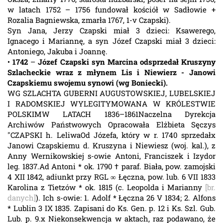
w latach 1752 – 1756 fundował kościół w Sadłowie +
Rozalia Bagniewska, zmarła 1767, 1-v Czapski).
Syn Jana, Jerzy Czapski miał 3 dzieci: Ksawerego,
Ignacego i Mariannę, a syn Józef Czapski miał 3 dzieci:
Antoniego, Jakuba i Joannę.
•
1742
–
Józef Czapski syn Marcina odsprzedał Kruszyny
Szlacheckie wraz z młynem Lis i Niewierz - Janowi
Czapskiemu swojemu synowi (wg Boniecki).
WG SZLACHTA GUBERNI AUGUSTOWSKIEJ, LUBELSKIEJ
I RADOMSKIEJ WYLEGITYMOWANA W KRÓLESTWIE
POLSKIMW LATACH 1836–1861Naczelna Dyrekcja
Archiwów Państwowych Opracowała Elżbieta Sęczys
"CZAPSKI h. LeliwaOd Józefa, który w r. 1740 sprzedałx
Janowi Czapskiemu d. Kruszyna i Niewiesz (woj. kal.), z
Anny Wernikowskiej s-owie Antoni, Franciszek i Izydor
leg. 1837.Ad Antoni * ok. 1790 † paraf. Biała, pow. zamojski
4 XII 1842, adiunkt przy RGL ∞ Łęczna, pow. lub. 6 VII 1833
Karolina z Tietzów * ok. 1815 (c. Leopolda i Marianny
[br.
danych]
). Ich s-owie: 1. Adolf * Łęczna 26 V 1834; 2. Alfons
* Lublin 3 IX 1835. Zapisani do Ks. Gen. p. 12 i Ks. Szl. Gub.
Lub. p. 9.x Niekonsekwencja w aktach, raz podawano, że