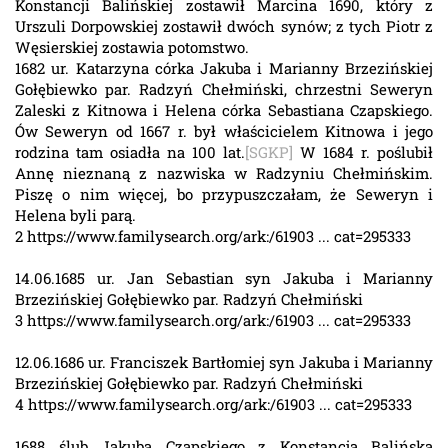
Konstancji Balińskiej zostawił Marcina 1690, który z
Urszuli Dorpowskiej zostawił dwóch synów; z tych Piotr z
Węsierskiej zostawia potomstwo.
1682 ur. Katarzyna córka Jakuba i Marianny Brzezińskiej
Gołębiewko par. Radzyń Chełmiński, chrzestni Seweryn
Zaleski z Kitnowa i Helena córka Sebastiana Czapskiego.
Ów Seweryn od 1667 r. był właścicielem Kitnowa i jego
rodzina tam osiadła na 100 lat.
[SGKP]
W 1684 r. poślubił
Annę nieznaną z nazwiska w Radzyniu Chełmińskim.
Piszę o nim więcej, bo przypuszczałam, że Seweryn i
Helena byli parą.
2 https://www.familysearch.org/ark:/61903 ... cat=295333
14.06.1685 ur. Jan Sebastian syn Jakuba i Marianny
Brzezińskiej Gołębiewko par. Radzyń Chełmiński
3 https://www.familysearch.org/ark:/61903 ... cat=295333
12.06.1686 ur. Franciszek Bartłomiej syn Jakuba i Marianny
Brzezińskiej Gołębiewko par. Radzyń Chełmiński
4 https://www.familysearch.org/ark:/61903 ... cat=295333
1688 ślub Jakuba Czapskiego z Konstancją Balińską