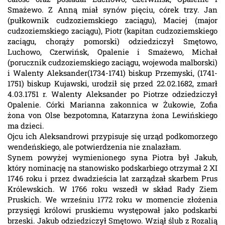
Smażewo. Z Anną miał synów pięciu, córek trzy. Jan
(pułkownik cudzoziemskiego zaciągu), Maciej (major
cudzoziemskiego zaciągu), Piotr (kapitan cudzoziemskiego
zaciągu, chorąży pomorski) odziedziczył Smętowo,
Luchowo, Czerwińsk, Opalenie i Smażewo, Michał
(porucznik cudzoziemskiego zaciągu, wojewoda malborski)
i Walenty Aleksander(1734-1741) biskup Przemyski, (1741-
1751) biskup Kujawski, urodził się przed 22.02.1682, zmarł
4.03.1751 r. Walenty Aleksander po Piotrze odziedziczył
Opalenie. Córki Marianna zakonnica w Żukowie, Zofia
żona von Olse bezpotomna, Katarzyna żona Lewińskiego
ma dzieci.
Ojcu ich Aleksandrowi przypisuje się urząd podkomorzego
wendeńskiego, ale potwierdzenia nie znalazłam.
Synem powyżej wymienionego syna Piotra był Jakub,
który nominację na stanowisko podskarbiego otrzymał 2 XI
1746 roku i przez dwadzieścia lat zarządzał skarbem Prus
Królewskich. W 1766 roku wszedł w skład Rady Ziem
Pruskich. We wrześniu 1772 roku w momencie złożenia
przysięgi królowi pruskiemu występował jako podskarbi
brzeski. Jakub odziedziczył Smętowo. Wziął ślub z Rozalią