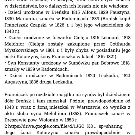
w dzieciństwie, bo o dalszych ich losach nic nie wiadomo.
• Dzieci urodzone w Breńsku 1815 Alfons, 1829 Faustyna,
1830 Marianna, zmarła w Radomicach 1839 (Breńsk kupił
Franciszek Czapski w 1826 r. i był jego właścicielem do
1843 r.).
• Dzieci urodzone w folwarku Cielęta 1816 Leonard, 1818
Melchior (Cielęta zostały zakupione przez Gottharda
Mystkowskiego w 1801 r. i były chyba w posiadaniu jego
córki Katarzyny, żony Franciszka w latach 1816-1821).
• Syn Konstanty urodzony w Sumówku par. Bobrowo 1818,
zmarły w 1839 w Radomicach.
• Dzieci urodzone w Radomicach 1820 Leokadia, 1821
Augustyna, 1836 druga Leokadia.
Franciszek po rozdziale majątku na synów był dziedzicem
dóbr Breńsk i tam mieszkał. Później prawdopodobnie od
1843 r. wraz z żoną mieszkał w Warszawie, co wynika z
aktu ślubu syna Melchiora (1853). Franciszek zmarł w
Dręszewie pow. Wołomin w 1853 r.
2 https://drive.google.com/file/d/1JGO_K8 ... sp=sharing
Jego żona Katarzyna zmarła prawdopodobnie w