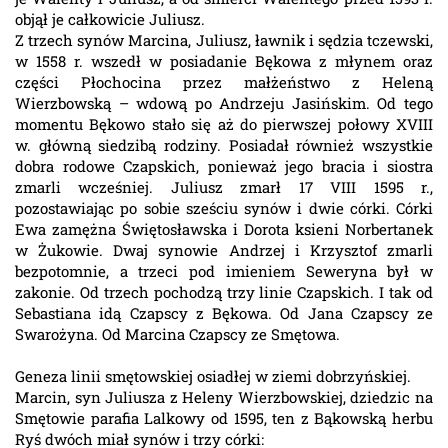
objął je całkowicie Juliusz.
Z trzech synów Marcina, Juliusz, ławnik i sędzia tczewski,
w 1558 r. wszedł w posiadanie Bękowa z młynem oraz
części Płochocina przez małżeństwo z Heleną
Wierzbowską – wdową po Andrzeju Jasińskim. Od tego
momentu Bękowo stało się aż do pierwszej połowy XVIII
w. główną siedzibą rodziny. Posiadał również wszystkie
dobra rodowe Czapskich, ponieważ jego bracia i siostra
zmarli wcześniej. Juliusz zmarł 17 VIII 1595 r.,
pozostawiając po sobie sześciu synów i dwie córki. Córki
Ewa zamężna Świętosławska i Dorota ksieni Norbertanek
w Żukowie. Dwaj synowie Andrzej i Krzysztof zmarli
bezpotomnie, a trzeci pod imieniem Seweryna był w
zakonie. Od trzech pochodzą trzy linie Czapskich. I tak od
Sebastiana idą Czapscy z Bękowa. Od Jana Czapscy ze
Swarożyna. Od Marcina Czapscy ze Smętowa.
Geneza linii smętowskiej osiadłej w ziemi dobrzyńskiej.
Marcin, syn Juliusza z Heleny Wierzbowskiej, dziedzic na
Smętowie parafia Lalkowy od 1595, ten z Bąkowską herbu
Ryś dwóch miał synów i trzy córki: