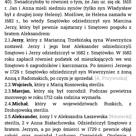
40). Świadczyłoby to również o tym, że Jan ur. się ok. 1610
r. Jan i Anna mieli siedmiu synów (tylko syn Władysław
był z drugiej żony Heleny). Możliwe, że Helena zamarła w
1682 r., bo wtedy Smętówko odziedziczył syn Marcina
Jerzy, który był pewnie najstarszy i Smętowo pospołu z
bratem Aleksandrem:
2.1.
Jerzy
, który z Marianną Trzebińską syna Wawrzyńca
zostawił. Jerzy i jego brat Aleksander odziedziczyli
Smętowo i Jerzy odziedziczył w 1682 r. Smętówko. W 1682
roku zapłacił również podatek od mieszkających we wsi
Smętowo 6 zagrodników i karczmarza. Po śmierci Jerzego
w 1729 r. Smętówko odziedziczył syn Wawrzyniec z żoną
Anną z Radomskich, po czym je sprzedał.
[A. Przywuska]
2.2.
Wojciech
, który z Marią Kossowską sterilis.
2.3.
Marcjan
, który się był rozrodził. Podczas powietrza
morowego w roku 1712 cała rodzina wymarła.
2.4.
Michał
, który w województwach Ruskich, z
Drohojowską sterilis.
2.5.
Aleksander
, żony I v Aleksandra Łaszewska
[Niesiecki]
sterilis, 2 v Anna Białachowska. Odziedziczył Smętowo z
bratem Jerzym, a po jego śmierci w 1729 r. pewnie objął
całość oraz posiadał Luchowo, Czerwińsk, Opalenie i