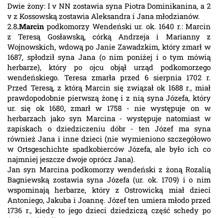
Dwie żony: I v NN zostawia syna Piotra Dominikanina, a 2
v z Kossowską zostawia Aleksandra i Jana młodzianów.
2.8
.Marcin
podkomorzy Wendeński ur. ok. 1640 r.: Marcin
z Teresą Gosławską, córką Andrzeja i Marianny z
Wojnowskich, wdową po Janie Zawadzkim, który zmarł w
1687, spłodził syna Jana (o nim poniżej i o tym mówią
herbarze), który po ojcu objął urząd podkomorzego
wendeńskiego. Teresa zmarła przed 6 sierpnia 1702 r.
Przed Teresą, z którą Marcin się związał ok 1688 r., miał
prawdopodobnie pierwszą żonę i z nią syna Józefa, który
ur. się ok 1680, zmarł w 1758 - nie występuje on w
herbarzach jako syn Marcina - występuje natomiast w
zapiskach o dziedziczeniu dóbr - ten Józef ma syna
również Jana i inne dzieci (nie wymieniono szczegółowo
w Ortsgeschichte spadkobierców Józefa, ale było ich co
najmniej jeszcze dwoje oprócz Jana).
Jan syn Marcina podkomorzy wendeński z żoną Rozalią
Bagniewską zostawia syna Józefa (ur. ok. 1709) i o nim
wspominają herbarze, który z Ostrowicką miał dzieci
Antoniego, Jakuba i Joannę. Józef ten umiera młodo przed
1736 r., kiedy to jego dzieci dziedziczą część schedy po