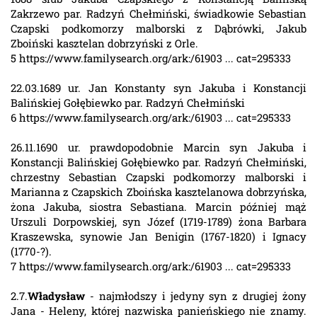
Zakrzewo par. Radzyń Chełmiński, świadkowie Sebastian
Czapski podkomorzy malborski z Dąbrówki, Jakub
Zboiński kasztelan dobrzyński z Orle.
5 https://www.familysearch.org/ark:/61903 ... cat=295333
22.03.1689 ur. Jan Konstanty syn Jakuba i Konstancji
Balińskiej Gołębiewko par. Radzyń Chełmiński
6 https://www.familysearch.org/ark:/61903 ... cat=295333
26.11.1690 ur. prawdopodobnie Marcin syn Jakuba i
Konstancji Balińskiej Gołębiewko par. Radzyń Chełmiński,
chrzestny Sebastian Czapski podkomorzy malborski i
Marianna z Czapskich Zboińska kasztelanowa dobrzyńska,
żona Jakuba, siostra Sebastiana. Marcin później mąż
Urszuli Dorpowskiej, syn Józef (1719-1789) żona Barbara
Kraszewska, synowie Jan Benigin (1767-1820) i Ignacy
(1770-?).
7 https://www.familysearch.org/ark:/61903 ... cat=295333
2.7.
Władysław
- najmłodszy i jedyny syn z drugiej żony
Jana - Heleny, której nazwiska panieńskiego nie znamy.