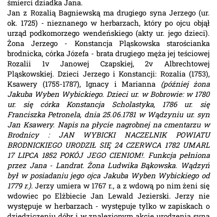
śmierci dziadka Jana.
Jan z Rozalią Bagniewską ma drugiego syna Jerzego (ur.
ok. 1725) - nieznanego w herbarzach, który po ojcu objął
urząd podkomorzego wendeńskiego (akty ur. jego dzieci).
Żona Jerzego - Konstancja Pląskowska starościanka
brodnicka, córka Józefa - brata drugiego męża jej teściowej
Rozalii 1v Janowej Czapskiej, 2v Albrechtowej
Pląskowskiej. Dzieci Jerzego i Konstancji: Rozalia (1753),
Ksawery (1755-1787), Ignacy i Marianna
(później żona
Jakuba Wyben Wybickiego. Dzieci ur. w Bobrowie: w 1780
ur. się córka Konstancja Scholastyka, 1786 ur. się
Franciszka Petronela, dnia 25.06.1781 w Wądzyniu ur. syn
Jan Ksawery. Napis na płycie nagrobnej na cmentarzu w
Brodnicy : JAN WYBICKI NACZELNIK POWIATU
BRODNICKIEGO URODZIŁ SIĘ 24 CZERWCA 1782 UMARL
17 LIPCA 1852 POKÓJ JEGO CIENIOM!. Funkcja pełniona
przez Jana - Landrat. Żona Ludwika Bąkowska. Wądzyń
był w posiadaniu jego ojca Jakuba Wyben Wybickiego od
1779 r.).
Jerzy umiera w 1767 r., a z wdową po nim żeni się
wdowiec po Elżbiecie Jan Lewald Jezierski. Jerzy nie
występuje w herbarzach - występuje tylko w zapiskach o
dziedziczeniu dóbr i w znalezionym akcie urodzenia syna