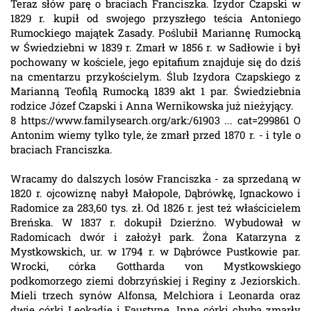
Teraz słów parę o braciach Franciszka. Izydor Czapski w
1829 r. kupił od swojego przyszłego teścia Antoniego
Rumockiego majątek Zasady. Poślubił Mariannę Rumocką
w Świedziebni w 1839 r. Zmarł w 1856 r. w Sadłowie i był
pochowany w kościele, jego epitafium znajduje się do dziś
na cmentarzu przykościelym. Ślub Izydora Czapskiego z
Marianną Teofilą Rumocką 1839 akt 1 par. Świedziebnia
rodzice Józef Czapski i Anna Wernikowska już nieżyjący.
8 https://www.familysearch.org/ark:/61903 ... cat=299861 O
Antonim wiemy tylko tyle, że zmarł przed 1870 r. - i tyle o
braciach Franciszka.
Wracamy do dalszych losów Franciszka - za sprzedaną w
1820 r. ojcowiznę nabył Małopole, Dąbrówkę, Ignackowo i
Radomice za 283,60 tys. zł. Od 1826 r. jest też właścicielem
Breńska. W 1837 r. dokupił Dzierżno. Wybudował w
Radomicach dwór i założył park. Żona Katarzyna z
Mystkowskich, ur. w 1794 r. w Dąbrówce Pustkowie par.
Wrocki, córka Gottharda von Mystkowskiego
podkomorzego ziemi dobrzyńskiej i Reginy z Jeziorskich.
Mieli trzech synów Alfonsa, Melchiora i Leonarda oraz
dwie córki Leokadię i Faustynę. Inne córki chyba zmarły