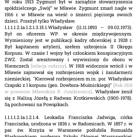
W roku 1913 Zygmunt był w zarządzie stowarzyszenia
spółdzielczego „Swój” w Mławie. Zygmunt zmarł nagle w
1916 r. w Mławie na wieść o śmierci pięciorga swoich
dzieci. Przeżył tylko Władysław.
1.1.1.1.2.1a.1.2.1.3.15.1.Władysław (11.11.1893 – 09.02.1973).
Był on oficerem WP. w okresie międzywojennym.
Wymieniony jest w publikacji kadry oficerskiej z 1928 r.
Był kapitanem artylerii, szefem uzbrojenia II Okręgu
Korpusu. W czasie I wojny był członkiem konspiracyjnym
ZWZ. Został aresztowany i wywieziony do obozu w
Niemczech
[relacja rodziny]
. W 1918 widocznie wrócił i w
Mławie zajmował się rozbrojeniem wojsk i żandarmerii
niemieckiej. "Kierował rozbrojeniem m.in. por. Władysław
Czapski z I korpusu (gen. Dowbora-Muśnickiego)"
[Rok 1918
w powiecie Mławskim R. Juszkiewicz]
. Władysław żenił
się z Haliną Józefą z Radwan Krotkiewskich (1900-1978).
Są pochowani na Powązkach.
1.1.1.1.2.1a.1.2.1.4. Leokadia Franciszka Jadwiga, córka
Franciszka, urodzona w 1836 r. w Radomicach. W 1857 r. w
par. św. Krzyża w Warszawie poślubiła Romualda
Pląskowskiego, profesora Szkoły Głównej Warszawskiej,