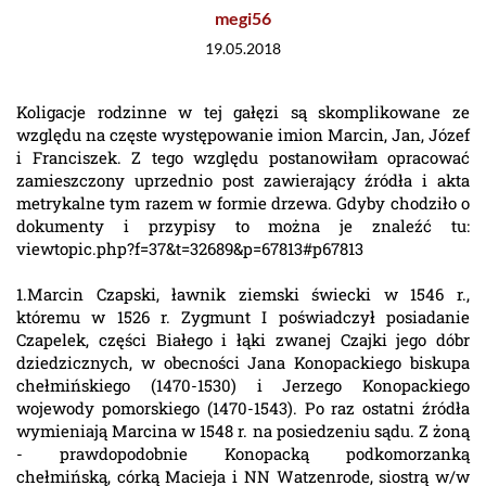
megi56
19.05.2018
Koligacje rodzinne w tej gałęzi są skomplikowane ze
względu na częste występowanie imion Marcin, Jan, Józef
i Franciszek. Z tego względu postanowiłam opracować
zamieszczony uprzednio post zawierający źródła i akta
metrykalne tym razem w formie drzewa. Gdyby chodziło o
dokumenty i przypisy to można je znaleźć tu:
viewtopic.php?f=37&t=32689&p=67813#p67813
1.Marcin Czapski, ławnik ziemski świecki w 1546 r.,
któremu w 1526 r. Zygmunt I poświadczył posiadanie
Czapelek, części Białego i łąki zwanej Czajki jego dóbr
dziedzicznych, w obecności Jana Konopackiego biskupa
chełmińskiego (1470-1530) i Jerzego Konopackiego
wojewody pomorskiego (1470-1543). Po raz ostatni źródła
wymieniają Marcina w 1548 r. na posiedzeniu sądu. Z żoną
- prawdopodobnie Konopacką podkomorzanką
chełmińską, córką Macieja i NN Watzenrode, siostrą w/w