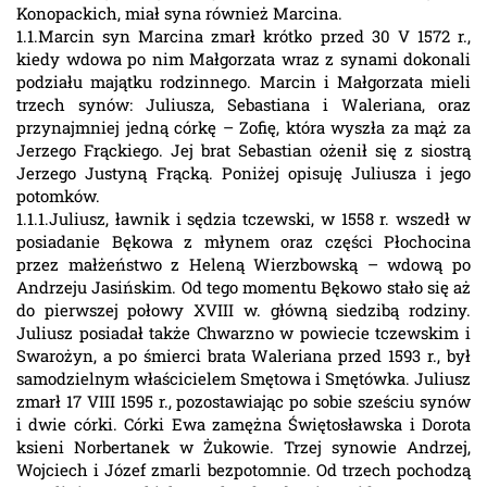
Konopackich, miał syna również Marcina.
1.1.Marcin syn Marcina zmarł krótko przed 30 V 1572 r.,
kiedy wdowa po nim Małgorzata wraz z synami dokonali
podziału majątku rodzinnego. Marcin i Małgorzata mieli
trzech synów: Juliusza, Sebastiana i Waleriana, oraz
przynajmniej jedną córkę – Zofię, która wyszła za mąż za
Jerzego Frąckiego. Jej brat Sebastian ożenił się z siostrą
Jerzego Justyną Frącką. Poniżej opisuję Juliusza i jego
potomków.
1.1.1.Juliusz, ławnik i sędzia tczewski, w 1558 r. wszedł w
posiadanie Bękowa z młynem oraz części Płochocina
przez małżeństwo z Heleną Wierzbowską – wdową po
Andrzeju Jasińskim. Od tego momentu Bękowo stało się aż
do pierwszej połowy XVIII w. główną siedzibą rodziny.
Juliusz posiadał także Chwarzno w powiecie tczewskim i
Swarożyn, a po śmierci brata Waleriana przed 1593 r., był
samodzielnym właścicielem Smętowa i Smętówka. Juliusz
zmarł 17 VIII 1595 r., pozostawiając po sobie sześciu synów
i dwie córki. Córki Ewa zamężna Świętosławska i Dorota
ksieni Norbertanek w Żukowie. Trzej synowie Andrzej,
Wojciech i Józef zmarli bezpotomnie. Od trzech pochodzą