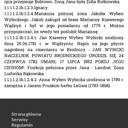
ojca przejmuje Bobrowo. Żoną Jana była Zofia Rutkowska.
1.1.1.1.2.1b.1.2.3.Ignacy
1.1.1.1.2.1b.1.2.4.Marianna później żona Jakuba Wyben
Wybickiego. Jakub zakupił od brata Marianny Ksawerego
Wądzyń i był w jego posiadaniu od 1779 r. Można
przypuszczać, że wtedy też poślubił Mariannę.
1.1.1.1.2.1b.1.2.4.1. Jan Ksawery Wyben Wybicki urodzony
dnia 25.06.1781 r. w Wądzyniu. Napis na jego płycie
nagrobnej na cmentarzu w Brodnicy : JAN WYBICKI
NACZELNIK POWIATU BRODNICKIEGO URODZIŁ SIĘ 24
CZERWCA 1782 UMARL 17 LIPCA 1852 POKÓJ JEGO
CIENIOM!. Funkcja pełniona przez Jana - Landrat. Żona
Ludwika Bąkowska.
1.1.1.1.2.1b.1.2.4.2. Anna Wyben Wybicka urodzona w 1789 r.
zamężna z Janem Pruskim herbu Leliwa (1783-1868).
Strona główna
Serwisy
Regulamin