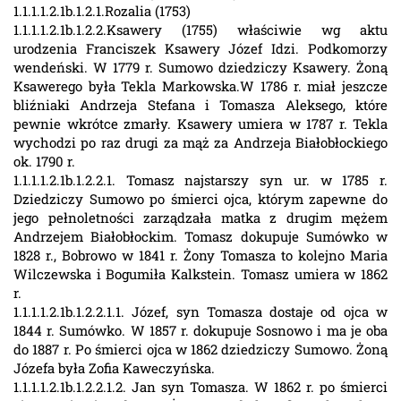
1.1.1.1.2.1b.1.2.1.Rozalia (1753)
1.1.1.1.2.1b.1.2.2.Ksawery (1755) właściwie wg aktu
urodzenia Franciszek Ksawery Józef Idzi. Podkomorzy
wendeński. W 1779 r. Sumowo dziedziczy Ksawery. Żoną
Ksawerego była Tekla Markowska.W 1786 r. miał jeszcze
bliźniaki Andrzeja Stefana i Tomasza Aleksego, które
pewnie wkrótce zmarły. Ksawery umiera w 1787 r. Tekla
wychodzi po raz drugi za mąż za Andrzeja Białobłockiego
ok. 1790 r.
1.1.1.1.2.1b.1.2.2.1. Tomasz najstarszy syn ur. w 1785 r.
Dziedziczy Sumowo po śmierci ojca, którym zapewne do
jego pełnoletności zarządzała matka z drugim mężem
Andrzejem Białobłockim. Tomasz dokupuje Sumówko w
1828 r., Bobrowo w 1841 r. Żony Tomasza to kolejno Maria
Wilczewska i Bogumiła Kalkstein. Tomasz umiera w 1862
r.
1.1.1.1.2.1b.1.2.2.1.1. Józef, syn Tomasza dostaje od ojca w
1844 r. Sumówko. W 1857 r. dokupuje Sosnowo i ma je oba
do 1887 r. Po śmierci ojca w 1862 dziedziczy Sumowo. Żoną
Józefa była Zofia Kaweczyńska.
1.1.1.1.2.1b.1.2.2.1.2. Jan syn Tomasza. W 1862 r. po śmierci