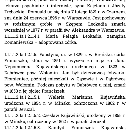
lekarza psychiatrę i internistę, syna Kajetana i Józefy
Trębockiej. Romuald ur. się dnia 7 lutego 1821 r. w Czarnem,
zm. dnia 24 czerwca 1896 r. w Warszawie. Jest pochowany
w rodzinnym grobie w Skępem. Leokadia zmarła
wcześniej w 1877 r. w parafii św. Aleksandra w Warszawie.
1.1.1.1.2.1a.1.2.1.4.1. Maria Pelagia Leokadia, zamężna
Domaniewska – adoptowana córka.
1.1.1.1.2.1a.1.2.1.5. Faustyna, ur. w 1829 r. w Breńsku, córka
Franciszka, która w 1851 r. wyszła za mąż za Jana
Nepomucena Kujawińskiego, urodzonego w 1823 w
Dąbrówce pow. Wołomin. Jan był dzierżawcą folwarku
Płomieniec, później mieszkali w Gąsewie i w Dąbrówce
pow. Wołomin. Podczas pobytu w Dąbrówce u niej, zmarł
w 1853 r. jej ojciec Franciszek.
1.1.1.1.2.1a.1.2.1.5.1. Waleria Marianna Kujawińska,
urodzona w 1854 r. w Mińsku, ochrzczona w 1862 r. w
parafii Jeruzal.
1.1.1.1.2.1a.1.2.1.5.2. Czesław Kujawiński, urodzony w 1855 r.
w Mińsku, ochrzczony w 1862 r. w parafii Jeruzal.
1.1.1.1.2.1a.1.2.1.5.3. Kandyd Franciszek Kujawiński,