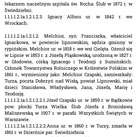
lekarzem naczelnym szpitala św. Rocha. Ślub w 1872 r. w
Świedziebni.
1.1.1.1.2.1a.1.2.1.2.3. Ignacy Alfons ur. w 1842 r. we
Wrockach.
1.1.1.1.2.1a.1.2.1.2. Melchior, syn Franciszka, właściciel
Ignackowa, w powiecie lipnowskim, sędzia gminny w
rypińskim. Melchior ur. w 1818 r. we wsi Cielęta. Ożenił się
w Lipnie w 1853 r. z Józefą Pląskowską, urodzoną w 1827 r.
w Głodowie, córką Ignacego i Teodozji z Sumińskich.
Członek Towarzystwa Rolniczego w Królestwie Polskim w
1861 r., wymieniony jako: Melchior Czapski, zamieszkały:
Turza, poczta Dobrzyń nad Wisłą, powiat Lipnowski, miał
dzieci Stanisława, Władysława, Jana, Józefa, Marię i
Teodozję.
1.1.1.1.2.1a.1.2.1.2.2.1.Józef Czapski ur. w 1859 r. w Bądkowie
pow. płocki Turza Wielka. Ślub Józefa z Bronisławą
Maliszewską w 1907 r. w parafii Wszystkich Świętych w
Warszawie.
1.1.1.1.2.1a.1.2.1.2.2.2.Anna ur. w 1860 r. w Turzy, zmarła w
1861 r. w Dzierżnie par. Świedziebnia