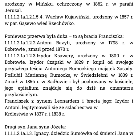
urodzony w Mińsku, ochrzczony w 1862 r. w parafii
Jeruzal.
1.1.1.1.2.1a.1.2.1.5.4. Wacław Kujawiński, urodzony w 1857 r.
w par. Gąsewo wieś Rzechówko.
Ponieważ przerwa była duża – to są bracia Franciszka:
1.1.1.1.2.1a.1.2.2.Antoni Bazyli, urodzony w 1798 r. w
Bobrowie , zmarł przed 1870 r.
1.1.1.1.2.1a.1.2.3.Izydor Ksawery, urodzony w 1800 r. w
Bobrowie. Izydor Czapski w 1829 r. kupił od swojego
przyszłego teścia Antoniego Rumockiego majątek Zasady.
Poślubił Mariannę Rumocką w Świedziebni w 1839 r.
Zmarł w 1856 r. w Sadłowie i był pochowany w kościele,
jego epitafium znajduje się do dziś na cmentarzu
przykościelym.
Franciszek z synem Leonardem i bracia jego: Izydor i
Antoni, legitymowali się ze szlachectwa w
Królestwie w 1837 r. i 1838 r.
Drugi syn Jana syna Józefa:
1.1.1.1.2.1a.1.3. Ignacy, dziedzic Sumówka od śmierci Jana w