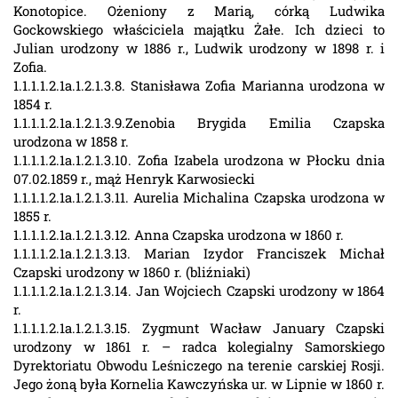
Konotopice. Ożeniony z Marią, córką Ludwika
Gockowskiego właściciela majątku Żałe. Ich dzieci to
Julian urodzony w 1886 r., Ludwik urodzony w 1898 r. i
Zofia.
1.1.1.1.2.1a.1.2.1.3.8. Stanisława Zofia Marianna urodzona w
1854 r.
1.1.1.1.2.1a.1.2.1.3.9.Zenobia Brygida Emilia Czapska
urodzona w 1858 r.
1.1.1.1.2.1a.1.2.1.3.10. Zofia Izabela urodzona w Płocku dnia
07.02.1859 r., mąż Henryk Karwosiecki
1.1.1.1.2.1a.1.2.1.3.11. Aurelia Michalina Czapska urodzona w
1855 r.
1.1.1.1.2.1a.1.2.1.3.12. Anna Czapska urodzona w 1860 r.
1.1.1.1.2.1a.1.2.1.3.13. Marian Izydor Franciszek Michał
Czapski urodzony w 1860 r. (bliźniaki)
1.1.1.1.2.1a.1.2.1.3.14. Jan Wojciech Czapski urodzony w 1864
r.
1.1.1.1.2.1a.1.2.1.3.15. Zygmunt Wacław January Czapski
urodzony w 1861 r. – radca kolegialny Samorskiego
Dyrektoriatu Obwodu Leśniczego na terenie carskiej Rosji.
Jego żoną była Kornelia Kawczyńska ur. w Lipnie w 1860 r.