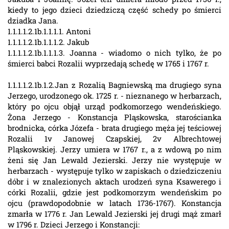
kiedy to jego dzieci dziedziczą część schedy po śmierci
dziadka Jana.
1.1.1.1.2.1b.1.1.1.1. Antoni
1.1.1.1.2.1b.1.1.1.2. Jakub
1.1.1.1.2.1b.1.1.1.3. Joanna - wiadomo o nich tylko, że po
śmierci babci Rozalii wyprzedają schedę w 1765 i 1767 r.
1.1.1.1.2.1b.1.2.Jan z Rozalią Bagniewską ma drugiego syna
Jerzego, urodzonego ok. 1725 r. - nieznanego w herbarzach,
który po ojcu objął urząd podkomorzego wendeńskiego.
Żona Jerzego - Konstancja Pląskowska, starościanka
brodnicka, córka Józefa - brata drugiego męża jej teściowej
Rozalii 1v Janowej Czapskiej, 2v Albrechtowej
Pląskowskiej. Jerzy umiera w 1767 r., a z wdową po nim
żeni się Jan Lewald Jezierski. Jerzy nie występuje w
herbarzach - występuje tylko w zapiskach o dziedziczeniu
dóbr i w znalezionych aktach urodzeń syna Ksawerego i
córki Rozalii, gdzie jest podkomorzym wendeńskim po
ojcu (prawdopodobnie w latach 1736-1767). Konstancja
zmarła w 1776 r. Jan Lewald Jezierski jej drugi mąż zmarł
w 1796 r. Dzieci Jerzego i Konstancji: