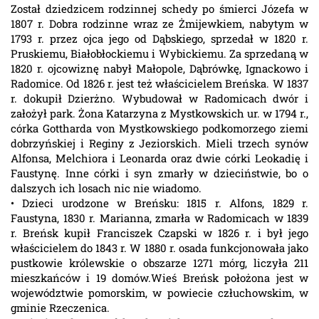
Został dziedzicem rodzinnej schedy po śmierci Józefa w
1807 r. Dobra rodzinne wraz ze Żmijewkiem, nabytym w
1793 r. przez ojca jego od Dąbskiego, sprzedał w 1820 r.
Pruskiemu, Białobłockiemu i Wybickiemu. Za sprzedaną w
1820 r. ojcowiznę nabył Małopole, Dąbrówkę, Ignackowo i
Radomice. Od 1826 r. jest też właścicielem Breńska. W 1837
r. dokupił Dzierżno. Wybudował w Radomicach dwór i
założył park. Żona Katarzyna z Mystkowskich ur. w 1794 r.,
córka Gottharda von Mystkowskiego podkomorzego ziemi
dobrzyńskiej i Reginy z Jeziorskich. Mieli trzech synów
Alfonsa, Melchiora i Leonarda oraz dwie córki Leokadię i
Faustynę. Inne córki i syn zmarły w dzieciństwie, bo o
dalszych ich losach nic nie wiadomo.
• Dzieci urodzone w Breńsku: 1815 r. Alfons, 1829 r.
Faustyna, 1830 r. Marianna, zmarła w Radomicach w 1839
r. Breńsk kupił Franciszek Czapski w 1826 r. i był jego
właścicielem do 1843 r. W 1880 r. osada funkcjonowała jako
pustkowie królewskie o obszarze 1271 mórg, liczyła 211
mieszkańców i 19 domów.Wieś Breńsk położona jest w
województwie pomorskim, w powiecie człuchowskim, w
gminie Rzeczenica.