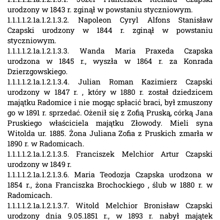
urodzony w 1843 r. zginął w powstaniu styczniowym.
1.1.1.1.2.1a.1.2.1.3.2. Napoleon Cyryl Alfons Stanisław
Czapski urodzony w 1844 r. zginął w powstaniu
styczniowym.
1.1.1.1.2.1a.1.2.1.3.3. Wanda Maria Praxeda Czapska
urodzona w 1845 r., wyszła w 1864 r. za Konrada
Dzierzgowskiego.
1.1.1.1.2.1a.1.2.1.3.4. Julian Roman Kazimierz Czapski
urodzony w 1847 r. , który w 1880 r. został dziedzicem
majątku Radomice i nie mogąc spłacić braci, był zmuszony
go w 1891 r. sprzedać. Ożenił się z Zofią Pruską, córką Jana
Pruskiego właściciela majątku Złowody. Mieli syna
Witolda ur. 1885. Żona Juliana Zofia z Pruskich zmarła w
1890 r. w Radomicach.
1.1.1.1.2.1a.1.2.1.3.5. Franciszek Melchior Artur Czapski
urodzony w 1849 r.
1.1.1.1.2.1a.1.2.1.3.6. Maria Teodozja Czapska urodzona w
1854 r., żona Franciszka Brochockiego , ślub w 1880 r. w
Radomicach.
1.1.1.1.2.1a.1.2.1.3.7. Witold Melchior Bronisław Czapski
urodzony dnia 9.05.1851 r., w 1893 r. nabył majątek