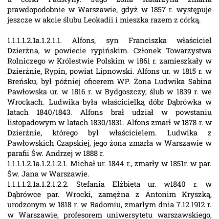
prawdopodobnie w Warszawie, gdyż w 1857 r. występuje
jeszcze w akcie ślubu Leokadii i mieszka razem z córką.
1.1.1.1.2.1a.1.2.1.1. Alfons, syn Franciszka właściciel
Dzierżna, w powiecie rypińskim. Członek Towarzystwa
Rolniczego w Królestwie Polskim w 1861 r. zamieszkały w
Dzierżnie, Rypin, powiat Lipnowski. Alfons ur. w 1815 r. w
Breńsku, był później oficerem WP. Żona Ludwika Sabina
Pawłowska ur. w 1816 r. w Bydgoszczy, ślub w 1839 r. we
Wrockach. Ludwika była właścicielką dóbr Dąbrówka w
latach 1840/1843. Alfons brał udział w powstaniu
listopadowym w latach 1830/1831. Alfons zmarł w 1878 r. w
Dzierżnie, którego był właścicielem. Ludwika z
Pawłowskich Czapskiej, jego żona zmarła w Warszawie w
parafii Św. Andrzej w 1888 r.
1.1.1.1.2.1a.1.2.1.2.1. Michał ur. 1844 r., zmarły w 1851r. w par.
Św. Jana w Warszawie.
1.1.1.1.2.1a.1.2.1.2.2. Stefania Elżbieta ur. w1840 r. w
Dąbrówce par. Wrocki, zamężna z Antonim Kryszką,
urodzonym w 1818 r. w Radomiu, zmarłym dnia 7.12.1912 r.
w Warszawie, profesorem uniwersytetu warszawskiego,