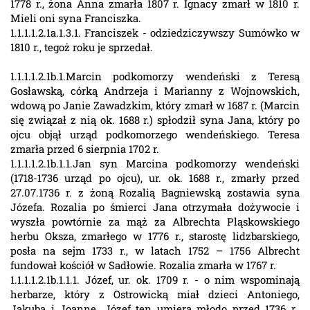
1778 r., żona Anna zmarła 1807 r. Ignacy zmarł w 1810 r.
Mieli oni syna Franciszka.
1.1.1.1.2.1a.1.3.1. Franciszek - odziedziczywszy Sumówko w
1810 r., tegoż roku je sprzedał.
1.1.1.1.2.1b.1.Marcin podkomorzy wendeński z Teresą
Gosławską, córką Andrzeja i Marianny z Wojnowskich,
wdową po Janie Zawadzkim, który zmarł w 1687 r. (Marcin
się związał z nią ok. 1688 r.) spłodził syna Jana, który po
ojcu objął urząd podkomorzego wendeńskiego. Teresa
zmarła przed 6 sierpnia 1702 r.
1.1.1.1.2.1b.1.1.Jan syn Marcina podkomorzy wendeński
(1718-1736 urząd po ojcu), ur. ok. 1688 r., zmarły przed
27.07.1736 r. z żoną Rozalią Bagniewską zostawia syna
Józefa. Rozalia po śmierci Jana otrzymała dożywocie i
wyszła powtórnie za mąż za Albrechta Pląskowskiego
herbu Oksza, zmarłego w 1776 r., starostę lidzbarskiego,
posła na sejm 1733 r., w latach 1752 – 1756 Albrecht
fundował kościół w Sadłowie. Rozalia zmarła w 1767 r.
1.1.1.1.2.1b.1.1.1. Józef, ur. ok. 1709 r. - o nim wspominają
herbarze, który z Ostrowicką miał dzieci Antoniego,
Jakuba i Joannę. Józef ten umiera młodo przed 1736 r.,