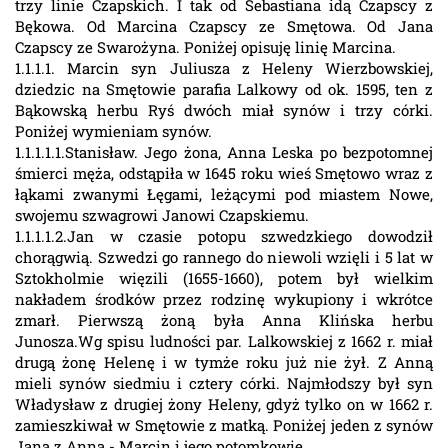
trzy linie Czapskich. I tak od Sebastiana idą Czapscy z
Bękowa. Od Marcina Czapscy ze Smętowa. Od Jana
Czapscy ze Swarożyna. Poniżej opisuję linię Marcina.
1.1.1.1. Marcin syn Juliusza z Heleny Wierzbowskiej,
dziedzic na Smętowie parafia Lalkowy od ok. 1595, ten z
Bąkowską herbu Ryś dwóch miał synów i trzy córki.
Poniżej wymieniam synów.
1.1.1.1.1.Stanisław. Jego żona, Anna Leska po bezpotomnej
śmierci męża, odstąpiła w 1645 roku wieś Smętowo wraz z
łąkami zwanymi Łęgami, leżącymi pod miastem Nowe,
swojemu szwagrowi Janowi Czapskiemu.
1.1.1.1.2.Jan w czasie potopu szwedzkiego dowodził
chorągwią. Szwedzi go rannego do niewoli wzięli i 5 lat w
Sztokholmie więzili (1655-1660), potem był wielkim
nakładem środków przez rodzinę wykupiony i wkrótce
zmarł. Pierwszą żoną była Anna Klińska herbu
Junosza.Wg spisu ludności par. Lalkowskiej z 1662 r. miał
drugą żonę Helenę i w tymże roku już nie żył. Z Anną
mieli synów siedmiu i cztery córki. Najmłodszy był syn
Władysław z drugiej żony Heleny, gdyż tylko on w 1662 r.
zamieszkiwał w Smętowie z matką. Poniżej jeden z synów
Jana z Anną - Marcin i jego potomkowie.