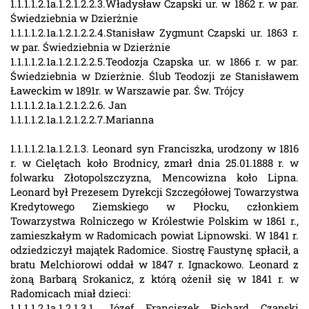
1.1.1.1.2.1a.1.2.1.2.2.3.Władysław Czapski ur. w 1862 r. w par.
Świedziebnia w Dzierżnie
1.1.1.1.2.1a.1.2.1.2.2.4.Stanisław Zygmunt Czapski ur. 1863 r.
w par. Świedziebnia w Dzierżnie
1.1.1.1.2.1a.1.2.1.2.2.5.Teodozja Czapska ur. w 1866 r. w par.
Świedziebnia w Dzierżnie. Ślub Teodozji ze Stanisławem
Ławeckim w 1891r. w Warszawie par. Św. Trójcy
1.1.1.1.2.1a.1.2.1.2.2.6. Jan
1.1.1.1.2.1a.1.2.1.2.2.7.Marianna
1.1.1.1.2.1a.1.2.1.3. Leonard syn Franciszka, urodzony w 1816
r. w Cielętach koło Brodnicy, zmarł dnia 25.01.1888 r. w
folwarku Złotopolszczyzna, Mencowizna koło Lipna.
Leonard był Prezesem Dyrekcji Szczegółowej Towarzystwa
Kredytowego Ziemskiego w Płocku, członkiem
Towarzystwa Rolniczego w Królestwie Polskim w 1861 r.,
zamieszkałym w Radomicach powiat Lipnowski. W 1841 r.
odziedziczył majątek Radomice. Siostrę Faustynę spłacił, a
bratu Melchiorowi oddał w 1847 r. Ignackowo. Leonard z
żoną Barbarą Srokanicz, z którą ożenił się w 1841 r. w
Radomicach miał dzieci:
1.1.1.1.2.1a.1.2.1.3.1. Józef Franciszek Richard Czapski