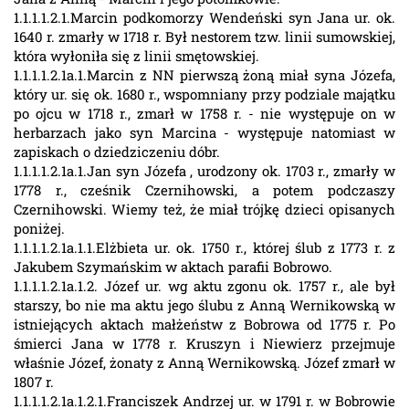
1.1.1.1.2.1.Marcin podkomorzy Wendeński syn Jana ur. ok.
1640 r. zmarły w 1718 r. Był nestorem tzw. linii sumowskiej,
która wyłoniła się z linii smętowskiej.
1.1.1.1.2.1a.1.Marcin z NN pierwszą żoną miał syna Józefa,
który ur. się ok. 1680 r., wspomniany przy podziale majątku
po ojcu w 1718 r., zmarł w 1758 r. - nie występuje on w
herbarzach jako syn Marcina - występuje natomiast w
zapiskach o dziedziczeniu dóbr.
1.1.1.1.2.1a.1.Jan syn Józefa , urodzony ok. 1703 r., zmarły w
1778 r., cześnik Czernihowski, a potem podczaszy
Czernihowski. Wiemy też, że miał trójkę dzieci opisanych
poniżej.
1.1.1.1.2.1a.1.1.Elżbieta ur. ok. 1750 r., której ślub z 1773 r. z
Jakubem Szymańskim w aktach parafii Bobrowo.
1.1.1.1.2.1a.1.2. Józef ur. wg aktu zgonu ok. 1757 r., ale był
starszy, bo nie ma aktu jego ślubu z Anną Wernikowską w
istniejących aktach małżeństw z Bobrowa od 1775 r. Po
śmierci Jana w 1778 r. Kruszyn i Niewierz przejmuje
właśnie Józef, żonaty z Anną Wernikowską. Józef zmarł w
1807 r.
1.1.1.1.2.1a.1.2.1.Franciszek Andrzej ur. w 1791 r. w Bobrowie