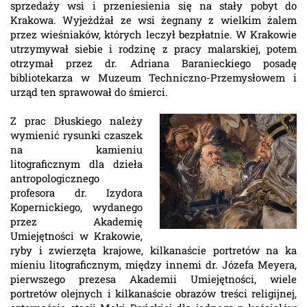
sprzedaży wsi i przeniesienia się na stały pobyt do
Krakowa. Wyjeżdżał ze wsi żegnany z wielkim żalem
przez wieśniaków, których leczył bezpłatnie. W Krakowie
utrzymywał siebie i rodzinę z pracy malarskiej, potem
otrzymał przez dr. Adriana Baranieckiego posadę
bibliotekarza w Muzeum Techniczno-Przemysłowem i
urząd ten sprawował do śmierci.
Z prac Dłuskiego należy
wymienić rysunki czaszek
na kamieniu
litograficznym dla dzieła
antropologicznego
profesora dr. Izydora
Kopernickiego, wydanego
przez Akademię
Umiejętności w Krakowie,
ryby i zwierzęta krajowe, kilkanaście portretów na ka
mieniu litograficznym, między innemi dr. Józefa Meyera,
pierwszego prezesa Akademii Umiejętności, wiele
portretów olejnych i kilkanaście obrazów treści religijnej,