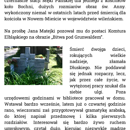
czternaście stacji Męki Pańskiej dla jednego z kościołów
koło Bochni, dużych rozmiarów obraz św. Anny.
wykończony niemal w ostatnich latach przed śmiercią dla
kościoła w Nowem-Mieście w województwie wileńskiem.
Na prośbę Jana Matejki pozował mu do postaci Komtura
Elbląskiego na obrazie „Bitwa pod Grunwaldem”.
Śmierć dwojga dzieci,
rokujących wielkie
nadzieje, złamała
Dłuskiego. Nie poddawał
się jednak rozpaczy, lecz,
jak przez całe życie, w
wytężonej pracy szukał dla
siebie ulgi. Poza
urzędowemi godzinami w bibliotece pracował w domu.
Wstawał bardzo wcześnie, latem już o czwartej godzinie
rano, wieczorami zaś przygotowywał gramatykę arabską,
do której napisał przedmowę i kilka pierwszych
rozdziałów. Interesował się bardzo żywo ruchem
umysłowym, czytał dużo. kierując niezwykle mądrze