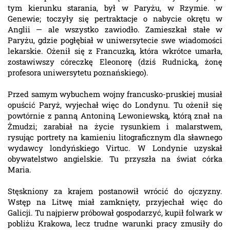
tym kierunku starania, był w Paryżu, w Rzymie. w
Genewie; toczyły się pertraktacje o nabycie okrętu w
Anglii — ale wszystko zawiodło. Zamieszkał stałe w
Paryżu, gdzie pogłębiał w uniwersytecie swe wiadomości
lekarskie. Ożenił się z Francuzką, która wkrótce umarła,
zostawiwszy córeczkę Eleonorę (dziś Rudnicką, żonę
profesora uniwersytetu poznańskiego).
Przed samym wybuchem wojny francusko-pruskiej musiał
opuścić Paryż, wyjechał więc do Londynu. Tu ożenił się
powtórnie z panną Antoniną Lewoniewską, którą znał na
Żmudzi; zarabiał na życie rysunkiem i malarstwem,
rysując portrety na kamieniu litograficznym dla sławnego
wydawcy londyńskiego Virtuc. W Londynie uzyskał
obywatelstwo angielskie. Tu przyszła na świat córka
Maria.
Stęskniony za krajem postanowił wrócić do ojczyzny.
Wstęp na Litwę miał zamknięty, przyjechał więc do
Galicji. Tu najpierw próbował gospodarzyć, kupił folwark w
pobliżu Krakowa, lecz trudne warunki pracy zmusiły do