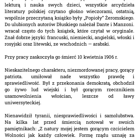
lekturą i nauka swych dzieci, wszystkie arcydzieła
literatury polskiej czytano głośno wieczorami, ostatnią,
wspólnie przeczytaną książko były „Popioły” Żeromskiego.
Do ulubionych autorów Dłuskiego należał Dante i Manzoni.
wracał często do tych książek, które czytał w oryginale.
Znał dobrze języki: francuski, niemiecki, angielski, włoski i
rosyjski oraz litewski, ze wschodnich — arabski.
Przy pracy zaskoczyła go śmierć 10 kwietnia 1906 r.
Nieskazitelnego charakteru, niezmordowanej pracy, gorący
patriota. umiłował nade wszystko prawdę i
sprawiedliwość. Był z przekonania demokratą, obchodził
go żywo lud wiejski i był gorącym rzecznikiem
usamowolnienia włościan, leszcze od ławy
uniwersyteckiej.
Nienawidził tyranii, niesprawiedliwości i samolubstwa.
Na kilka lat przed śmiercią notował w swoich
pamiętnikach: „Z natury mojej jestem gorącym czcicielem
Wolności jak każdy człowiek. Formę rządu uznaję za