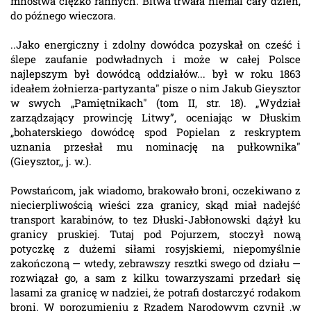
mnóstwa ciężko rannych. Bitwa trwała niemal cały dzień,
do późnego wieczora.
..Jako energiczny i zdolny dowódca pozyskał on cześć i
ślepe zaufanie podwładnych i może w całej Polsce
najlepszym był dowódcą oddziałów... był w roku 1863
ideałem żołnierza-partyzanta" pisze o nim Jakub Gieysztor
w swych „Pamiętnikach" (tom II, str. 18). „Wydział
zarządzający prowincję Litwy”, oceniając w Dłuskim
„bohaterskiego dowódcę spod Popielan z reskryptem
uznania przesłał mu nominację na pułkownika"
(Gieysztor,, j. w.).
Powstańcom, jak wiadomo, brakowało broni, oczekiwano z
niecierpliwością wieści zza granicy, skąd miał nadejść
transport karabinów, to tez Dłuski-Jabłonowski dążył ku
granicy pruskiej. Tutaj pod Pojurzem, stoczył nową
potyczkę z dużemi siłami rosyjskiemi, niepomyślnie
zakończoną — wtedy, zebrawszy resztki swego od działu —
rozwiązał go, a sam z kilku towarzyszami przedarł się
lasami za granicę w nadziei, że potrafi dostarczyć rodakom
broni. W porozumieniu z Rządem Narodowym czynił ,w