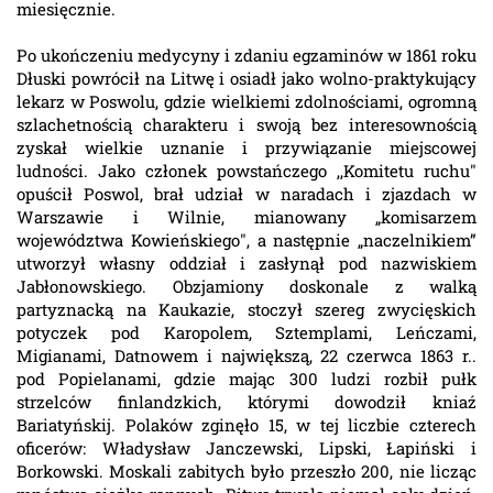
miesięcznie.
Po ukończeniu medycyny i zdaniu egzaminów w 1861 roku
Dłuski powrócił na Litwę i osiadł jako wolno-praktykujący
lekarz w Poswolu, gdzie wielkiemi zdolnościami, ogromną
szlachetnością charakteru i swoją bez interesownością
zyskał wielkie uznanie i przywiązanie miejscowej
ludności. Jako członek powstańczego ,,Komitetu ruchu"
opuścił Poswol, brał udział w naradach i zjazdach w
Warszawie i Wilnie, mianowany „komisarzem
województwa Kowieńskiego", a następnie „naczelnikiem”
utworzył własny oddział i zasłynął pod nazwiskiem
Jabłonowskiego. Obzjamiony doskonale z walką
partyznacką na Kaukazie, stoczył szereg zwycięskich
potyczek pod Karopolem, Sztemplami, Leńczami,
Migianami, Datnowem i największą, 22 czerwca 1863 r..
pod Popielanami, gdzie mając 300 ludzi rozbił pułk
strzelców finlandzkich, którymi dowodził kniaź
Bariatyńskij. Polaków zginęło 15, w tej liczbie czterech
oficerów: Władysław Janczewski, Lipski, Łapiński i
Borkowski. Moskali zabitych było przeszło 200, nie licząc