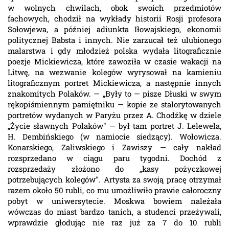
w wolnych chwilach, obok swoich przedmiotów
fachowych, chodził na wykłady historii Rosji profesora
Sołowjewa, a później adiunkta Iłowajskiego, ekonomii
politycznej Babsta i innych. Nie zarzucał też ulubionego
malarstwa i gdy młodzież polska wydała litograficznie
poezje Mickiewicza, które zawoziła w czasie wakacji na
Litwę, na wezwanie kolegów wyrysował na kamieniu
litograficznym portret Mickiewicza, a następnie innych
znakomitych Polaków. — „Były to — pisze Dłuski w swym
rękopiśmiennym pamiętniku — kopie ze stalorytowanych
portretów wydanych w Paryżu przez A. Chodźkę w dziele
„Życie sławnych Polaków" — był tam portret J. Lelewela,
H. Dembińskiego (w namiocie siedzący). Wołowicza.
Konarskiego, Zaliwskiego i Zawiszy — cały nakład
rozsprzedano w ciągu paru tygodni. Dochód z
rozsprzedaży złożono do „kasy pożyczkowej
potrzebujących kolegów". Artysta za swoją pracę otrzymał
razem około 50 rubli, co mu umożliwiło prawie całoroczny
pobyt w uniwersytecie. Moskwa bowiem należała
wówczas do miast bardzo tanich, a studenci przeżywali,
wprawdzie głodując nie raz już za 7 do 10 rubli