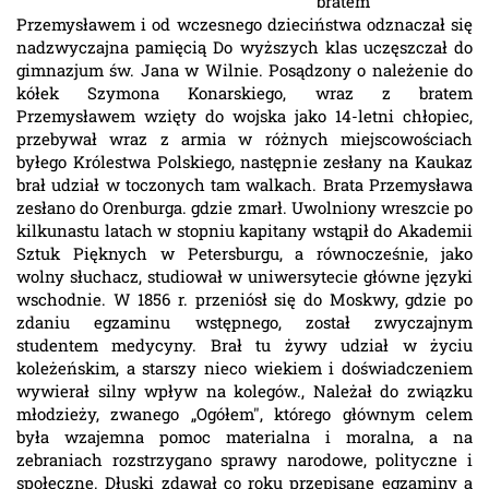
bratem
Przemysławem i od wczesnego dzieciństwa odznaczał się
nadzwyczajna pamięcią Do wyższych klas uczęszczał do
gimnazjum św. Jana w Wilnie. Posądzony o należenie do
kółek Szymona Konarskiego, wraz z bratem
Przemysławem wzięty do wojska jako 14-letni chłopiec,
przebywał wraz z armia w różnych miejscowościach
byłego Królestwa Polskiego, następnie zesłany na Kaukaz
brał udział w toczonych tam walkach. Brata Przemysława
zesłano do Orenburga. gdzie zmarł. Uwolniony wreszcie po
kilkunastu latach w stopniu kapitany wstąpił do Akademii
Sztuk Pięknych w Petersburgu, a równocześnie, jako
wolny słuchacz, studiował w uniwersytecie główne języki
wschodnie. W 1856 r. przeniósł się do Moskwy, gdzie po
zdaniu egzaminu wstępnego, został zwyczajnym
studentem medycyny. Brał tu żywy udział w życiu
koleżeńskim, a starszy nieco wiekiem i doświadczeniem
wywierał silny wpływ na kolegów., Należał do związku
młodzieży, zwanego „Ogółem", którego głównym celem
była wzajemna pomoc materialna i moralna, a na
zebraniach rozstrzygano sprawy narodowe, polityczne i
społeczne. Dłuski zdawał co roku przepisane egzaminy a