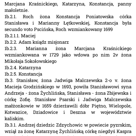
Marcjana Kraśnickiego, Katarzyna, Konstancja, panny
małoletnie.
1b.2.1. Roch żona Konstancja Poniatowska córka
Stanisława i Marianny Łętkowskiej, Konstancja była
secundo voto Pscińska, Roch wzmiankowany 1699
1b.2.1.1. Maciej
1b.2.2. Adam ksiądz misjonarz
1b.2.3. Marianna żona Marcjana Kraśnickiego
wzmiankowana w 1729 jako wdowa po nim 2v żona
Mikołaja Sokołowskiego
1b.2.4. Katarzyna
1b.2.5. Konstancja
1b.3. Stanisław, żona Jadwiga Malczewska 2-o v. żona
Macieja Grodzińskiego w 1693, powiła Stanisławowi syna
Andrzeja - żona Żychlińska, Stanisława - żona Zbijewska i
córkę Zofię. Stanisław Psarski i Jadwiga Malczewska
małżonkowie w 1659 dzierżawili dóbr Piętno, Wielopole,
Kotwazice, Dziadowice i Deszna w województwie
kaliskim.
1b.3.1. Andrzej dziedzic Zdzychowic w powiecie pyzrskim,
wziął za żonę Katarzynę Żychlińską córkę niegdyś Kaspra