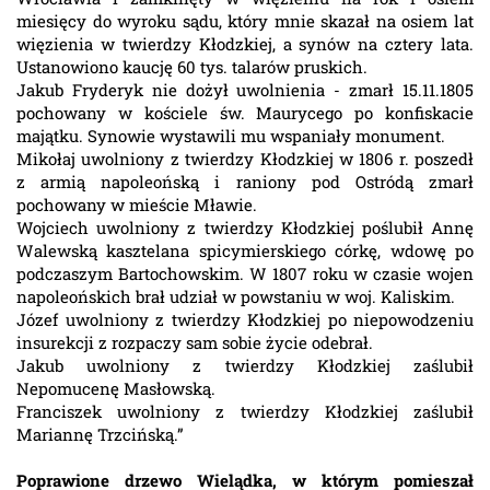
miesięcy do wyroku sądu, który mnie skazał na osiem lat
więzienia w twierdzy Kłodzkiej, a synów na cztery lata.
Ustanowiono kaucję 60 tys. talarów pruskich.
Jakub Fryderyk nie dożył uwolnienia - zmarł 15.11.1805
pochowany w kościele św. Maurycego po konfiskacie
majątku. Synowie wystawili mu wspaniały monument.
Mikołaj uwolniony z twierdzy Kłodzkiej w 1806 r. poszedł
z armią napoleońską i raniony pod Ostródą zmarł
pochowany w mieście Mławie.
Wojciech uwolniony z twierdzy Kłodzkiej poślubił Annę
Walewską kasztelana spicymierskiego córkę, wdowę po
podczaszym Bartochowskim. W 1807 roku w czasie wojen
napoleońskich brał udział w powstaniu w woj. Kaliskim.
Józef uwolniony z twierdzy Kłodzkiej po niepowodzeniu
insurekcji z rozpaczy sam sobie życie odebrał.
Jakub uwolniony z twierdzy Kłodzkiej zaślubił
Nepomucenę Masłowską.
Franciszek uwolniony z twierdzy Kłodzkiej zaślubił
Mariannę Trzcińską.”
Poprawione drzewo Wielądka, w którym pomieszał