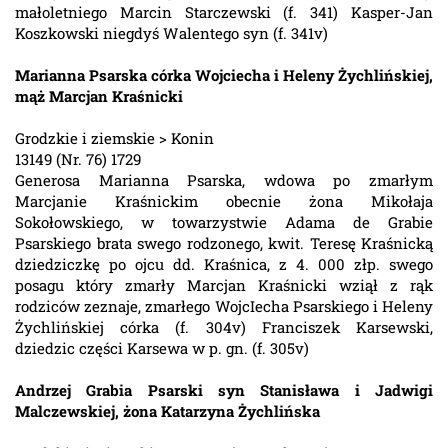
małoletniego Marcin Starczewski (f. 341) Kasper-Jan
Koszkowski niegdyś Walentego syn (f. 341v)
Marianna Psarska córka Wojciecha i Heleny Żychlińskiej,
mąż Marcjan Kraśnicki
Grodzkie i ziemskie > Konin
13149 (Nr. 76) 1729
Generosa Marianna Psarska, wdowa po zmarłym
Marcjanie Kraśnickim obecnie żona Mikołaja
Sokołowskiego, w towarzystwie Adama de Grabie
Psarskiego brata swego rodzonego, kwit. Teresę Kraśnicką
dziedziczkę po ojcu dd. Kraśnica, z 4. 000 złp. swego
posagu który zmarły Marcjan Kraśnicki wziął z rąk
rodziców zeznaje, zmarłego WojcIecha Psarskiego i Heleny
Żychlińskiej córka (f. 304v) Franciszek Karsewski,
dziedzic części Karsewa w p. gn. (f. 305v)
Andrzej Grabia Psarski syn Stanisława i Jadwigi
Malczewskiej, żona Katarzyna Żychlińska