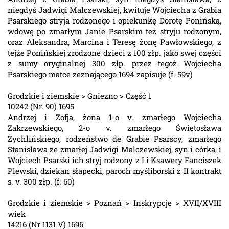
niegdyś Jadwigi Malczewskiej, kwituje Wojciecha z Grabia
Psarskiego stryja rodzonego i opiekunkę Dorotę Ponińską,
wdowę po zmarłym Janie Psarskim też stryju rodzonym,
oraz Aleksandra, Marcina i Teresę żonę Pawłowskiego, z
tejże Ponińskiej zrodzone dzieci z 100 złp. jako swej części
z sumy oryginalnej 300 złp. przez tegoż Wojciecha
Psarskiego matce zeznającego 1694 zapisuje (f. 59v)
Grodzkie i ziemskie > Gniezno > Część 1
10242 (Nr. 90) 1695
Andrzej i Zofja, żona 1-o v. zmarłego Wojciecha
Zakrzewskiego, 2-o v. zmarłego Świętosława
Żychlińskiego, rodzeństwo de Grabie Psarscy, zmarłego
Stanisława ze zmarłej Jadwigi Malczewskiej, syn i córka, i
Wojciech Psarski ich stryj rodzony z I i Ksawery Fanciszek
Plewski, dziekan słapecki, paroch myśliborski z II kontrakt
s. v. 300 złp. (f. 60)
Grodzkie i ziemskie > Poznań > Inskrypcje > XVII/XVIII
wiek
14216 (Nr 1131 V) 1696