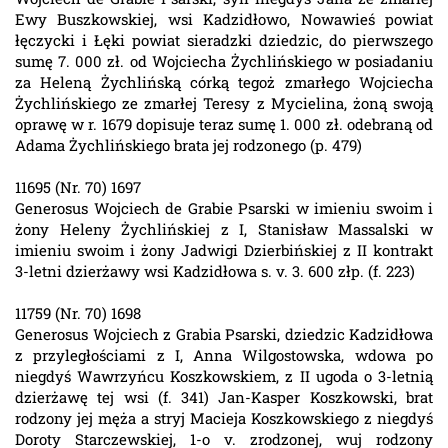
Ewy Buszkowskiej, wsi Kadzidłowo, Nowawieś powiat
łęczycki i Łęki powiat sieradzki dziedzic, do pierwszego
sumę 7. 000 zł. od Wojciecha Żychlińskiego w posiadaniu
za Heleną Żychlińską córką tegoż zmarłego Wojciecha
Żychlińskiego ze zmarłej Teresy z Mycielina, żoną swoją
oprawę w r. 1679 dopisuje teraz sumę 1. 000 zł. odebraną od
Adama Żychlińskiego brata jej rodzonego (p. 479)
11695 (Nr. 70) 1697
Generosus Wojciech de Grabie Psarski w imieniu swoim i
żony Heleny Żychlińskiej z I, Stanisław Massalski w
imieniu swoim i żony Jadwigi Dzierbińskiej z II kontrakt
3-letni dzierżawy wsi Kadzidłowa s. v. 3. 600 złp. (f. 223)
11759 (Nr. 70) 1698
Generosus Wojciech z Grabia Psarski, dziedzic Kadzidłowa
z przyległościami z I, Anna Wilgostowska, wdowa po
niegdyś Wawrzyńcu Koszkowskiem, z II ugoda o 3-letnią
dzierżawę tej wsi (f. 341) Jan-Kasper Koszkowski, brat
rodzony jej męża a stryj Macieja Koszkowskiego z niegdyś
Doroty Starczewskiej, 1-o v. zrodzonej, wuj rodzony