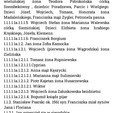
wieluńskiej żona Teodora Pstrokońska córką
Szembekówny , dziedzic Poradzewa, Parcic i Wielgiego.
Dzieci Józef, Wojciech, Tomasz, Honorata żona
Madaleńskiego, Franciszka mąż Zygler, Petronela panna.
1.1.1.1.1a.1.1.1.5. Wojciech Stefan żona Marianna Walewska
córką Siemińskiej. Dzieci Elżbieta żona hrabiego
Kręskiego, Józefa, Klemens.
1.1.1.1.1a.1.1.1.6. Franciszek Borgiusz
1.1.1.1.1a.1.2. Jan żona Zofia Kamocka
1.1.1.1.1a.1.2.1. Wojciech (pierwsza żona Wągrodzka) żona
Zielińska
1.1.1.1.1a.1.2.1.1. Tomasz żona Rupniewska
1.1.1.1.1a.1.2.1.1.1.Cyprian
1.1.1.1.1a.1.2.1.2. Anna mąż Kęszycki
1.1.1.1.1a.1.2.1.2.1. Marianna mąż Sulimierski
1.1.1.1.1a.1.2.1.2. Piotr Kajetan żona Husarzewska
1.1.1.1.1a.1.2.1.2.1. Wiktor
1.1.1.1.1a.1.2.1.3. Wojciech żona Załuskowska bezdzietni
1.1.1.1.1a.1.2.1.4. Bogumił ksiądz pijar
1.1.2. Stanisław Psarski ok. 1561 syn Franciszka miał synów
Jana i Floriana
1.1.2.1. Jan przeniósł się w sieradzkie