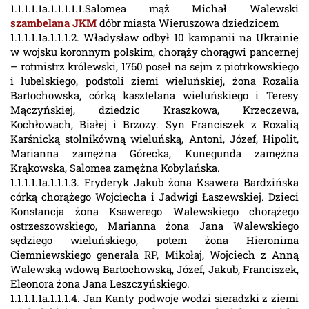
1.1.1.1.1a.1.1.1.1.1.Salomea mąż Michał Walewski
szambelana JKM
dóbr miasta Wieruszowa dziedzicem
1.1.1.1.1a.1.1.1.2. Władysław odbył 10 kampanii na Ukrainie
w wojsku koronnym polskim, chorąży chorągwi pancernej
– rotmistrz królewski, 1760 poseł na sejm z piotrkowskiego
i lubelskiego, podstoli ziemi wieluńskiej, żona Rozalia
Bartochowska, córką kasztelana wieluńskiego i Teresy
Mączyńskiej, dziedzic Kraszkowa, Krzeczewa,
Kochłowach, Białej i Brzozy. Syn Franciszek z Rozalią
Karśnicką stolnikówną wieluńską, Antoni, Józef, Hipolit,
Marianna zamężna Górecka, Kunegunda zamężna
Krąkowska, Salomea zamężna Kobylańska.
1.1.1.1.1a.1.1.1.3. Fryderyk Jakub żona Ksawera Bardzińska
córką chorążego Wojciecha i Jadwigi Łaszewskiej. Dzieci
Konstancja żona Ksawerego Walewskiego chorążego
ostrzeszowskiego, Marianna żona Jana Walewskiego
sędziego wieluńskiego, potem żona Hieronima
Ciemniewskiego generała RP, Mikołaj, Wojciech z Anną
Walewską wdową Bartochowską, Józef, Jakub, Franciszek,
Eleonora żona Jana Leszczyńskiego.
1.1.1.1.1a.1.1.1.4. Jan Kanty podwoje wodzi sieradzki z ziemi