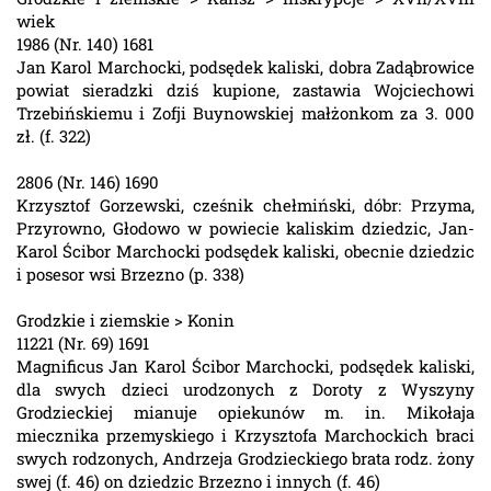
wiek
1986 (Nr. 140) 1681
Jan Karol Marchocki, podsędek kaliski, dobra Zadąbrowice
powiat sieradzki dziś kupione, zastawia Wojciechowi
Trzebińskiemu i Zofji Buynowskiej małżonkom za 3. 000
zł. (f. 322)
2806 (Nr. 146) 1690
Krzysztof Gorzewski, cześnik chełmiński, dóbr: Przyma,
Przyrowno, Głodowo w powiecie kaliskim dziedzic, Jan-
Karol Ścibor Marchocki podsędek kaliski, obecnie dziedzic
i posesor wsi Brzezno (p. 338)
Grodzkie i ziemskie > Konin
11221 (Nr. 69) 1691
Magnificus Jan Karol Ścibor Marchocki, podsędek kaliski,
dla swych dzieci urodzonych z Doroty z Wyszyny
Grodzieckiej mianuje opiekunów m. in. Mikołaja
miecznika przemyskiego i Krzysztofa Marchockich braci
swych rodzonych, Andrzeja Grodzieckiego brata rodz. żony
swej (f. 46) on dziedzic Brzezno i innych (f. 46)