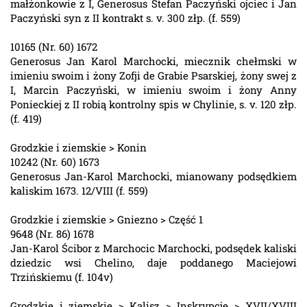
małżonkowie z I, Generosus Stefan Paczyński ojciec i Jan
Paczyński syn z II kontrakt s. v. 300 złp. (f. 559)
10165 (Nr. 60) 1672
Generosus Jan Karol Marchocki, miecznik chełmski w
imieniu swoim i żony Zofji de Grabie Psarskiej, żony swej z
I, Marcin Paczyński, w imieniu swoim i żony Anny
Ponieckiej z II robią kontrolny spis w Chylinie, s. v. 120 złp.
(f. 419)
Grodzkie i ziemskie > Konin
10242 (Nr. 60) 1673
Generosus Jan-Karol Marchocki, mianowany podsędkiem
kaliskim 1673. 12/VIII (f. 559)
Grodzkie i ziemskie > Gniezno > Część 1
9648 (Nr. 86) 1678
Jan-Karol Ścibor z Marchocic Marchocki, podsędek kaliski
dziedzic wsi Chelino, daje poddanego Maciejowi
Trzińskiemu (f. 104v)
Grodzkie i ziemskie > Kalisz > Inskrypcje > XVII/XVIII