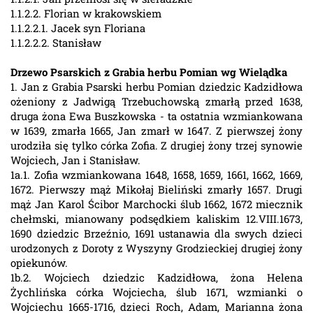
1.1.2.2. Florian w krakowskiem
1.1.2.2.1. Jacek syn Floriana
1.1.2.2.2. Stanisław
Drzewo Psarskich z Grabia herbu Pomian wg Wielądka
1. Jan z Grabia Psarski herbu Pomian dziedzic Kadzidłowa
ożeniony z Jadwigą Trzebuchowską zmarłą przed 1638,
druga żona Ewa Buszkowska - ta ostatnia wzmiankowana
w 1639, zmarła 1665, Jan zmarł w 1647. Z pierwszej żony
urodziła się tylko córka Zofia. Z drugiej żony trzej synowie
Wojciech, Jan i Stanisław.
1a.1. Zofia wzmiankowana 1648, 1658, 1659, 1661, 1662, 1669,
1672. Pierwszy mąż Mikołaj Bieliński zmarły 1657. Drugi
mąż Jan Karol Ścibor Marchocki ślub 1662, 1672 miecznik
chełmski, mianowany podsędkiem kaliskim 12.VIII.1673,
1690 dziedzic Brzeźnio, 1691 ustanawia dla swych dzieci
urodzonych z Doroty z Wyszyny Grodzieckiej drugiej żony
opiekunów.
1b.2. Wojciech dziedzic Kadzidłowa, żona Helena
Żychlińska córka Wojciecha, ślub 1671, wzmianki o
Wojciechu 1665-1716, dzieci Roch, Adam, Marianna żona