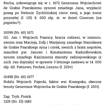
Rocha, zobowiązuje się w r. 1672 Generosus Wojciechowi
de Grabie Psarskiemu synowi zmarłego Jana, wypłacić
posag po Helenie Żychlińskiej córce swej, a jego żonie
przyszłej (f. 115) 8. 000 złp. śr. w dzień Cinerum (na
popielec?).
10099 (Nr. 60) 1671
GG. Jan i Wojciech Psarscy, bracia rodzeni, w imieniu.
swoim oraz Macieja, Zofji i Marjanny, zmarłego Stanisława
de Grabie Psarskiego syna i córek, swoich z brata nepotów,
manifest pw. Janowi i Konstantemu Kadzidłowskim
synom zmarłego Kazimierza starosty radziejowskiego (z
nich Jan dojrzały) w sprawie 3 letniego zastawu w 14. 000
złp. dd. Patnowo, Pecław, Lezyno (f. 233v)
10498 (Nr. 60) 1677
Nobils Wojciech Pajecki, faktor wsi Krampsko, obecnie
tenuty Generosus Wojciecha de Grabie Psarskiego (f. 1001)
Zap. Tryb. Piotrk.
1325 (Nr. 33) 1683