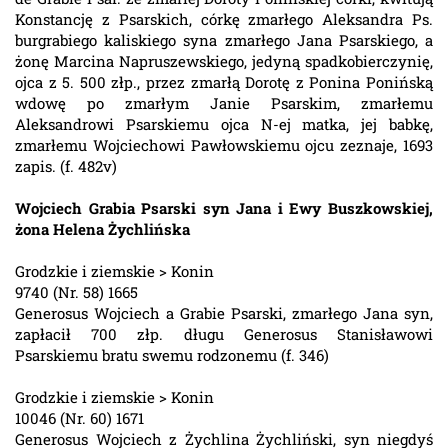
Konstancję z Psarskich, córkę zmarłego Aleksandra Ps.
burgrabiego kaliskiego syna zmarłego Jana Psarskiego, a
żonę Marcina Napruszewskiego, jedyną spadkobierczynię,
ojca z 5. 500 złp., przez zmarłą Dorotę z Ponina Ponińską
wdowę po zmarłym Janie Psarskim, zmarłemu
Aleksandrowi Psarskiemu ojca N-ej matka, jej babkę,
zmarłemu Wojciechowi Pawłowskiemu ojcu zeznaje, 1693
zapis. (f. 482v)
Wojciech Grabia Psarski syn Jana i Ewy Buszkowskiej,
żona Helena Żychlińska
Grodzkie i ziemskie > Konin
9740 (Nr. 58) 1665
Generosus Wojciech a Grabie Psarski, zmarłego Jana syn,
zapłacił 700 złp. długu Generosus Stanisławowi
Psarskiemu bratu swemu rodzonemu (f. 346)
Grodzkie i ziemskie > Konin
10046 (Nr. 60) 1671
Generosus Wojciech z Żychlina Żychliński, syn niegdyś