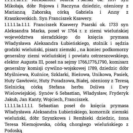
Mikołaja, dóbr Rojowa i Raczyna dziedzic, ożeniony z
Marianną Zaborską córką Gabriela i Anny z
Kraszkowskich. Syn Franciszek Ksawery.
1.1.1.1.1a.1.1.1. Franciszek Ksawery Psarski ok. 1733 syn
Aleksandra Marka, poseł w 1764 r. z ziemi wieluńskiej
województwa sieradzkiego do księcia prymasa
Władysława Aleksandra Łubieńskiego, stolnik i sędzia
grodzki wieluński, pisarz ziemski , na koniec podkomorzy
generalny ziemi wieluńskiej i powiatu ostrzeszowskiego,
elektor Augusta III, poseł na sejmy 1766,1776,1790, komisarz
generalny komisji cywilno-wojskowej 1789, dziedzic dóbr
Myślniewa, Kuźnice, Szklarki, Bieżowa, Unikowa, Pasiek,
Huty Gawłowic, Huty Poradzowa, Białej, ożeniony z Teresą
Sielnicką córką Stefana herbu Doliwa i Ewy
Wielowiejskiej. Synów 6 Sebastian, Władysław, Fryderyk
Jakub, Jan Kanty, Wojciech, Franciszek.
1.1.1.1.1a.1.1.1.1. Sebastian poseł do księcia prymasa
Władysława Aleksandra Łubieńskiego, komornik ziemski
wieluński, dóbr Szyszkowa i Rembieki dziedzic, żona
Teresa Niemojowska, córką chorążego wieluńskiego z
Podoską