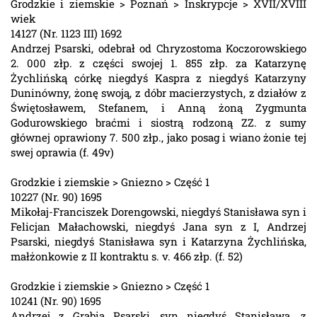
Grodzkie i ziemskie > Poznań > Inskrypcje > XVII/XVIII
wiek
14127 (Nr. 1123 III) 1692
Andrzej Psarski, odebrał od Chryzostoma Koczorowskiego
2. 000 złp. z części swojej 1. 855 złp. za Katarzynę
Żychlińską córkę niegdyś Kaspra z niegdyś Katarzyny
Duninówny, żonę swoją, z dóbr macierzystych, z działów z
Świętosławem, Stefanem, i Anną żoną Zygmunta
Godurowskiego braćmi i siostrą rodzoną ZZ. z sumy
głównej oprawiony 7. 500 złp., jako posag i wiano żonie tej
swej oprawia (f. 49v)
Grodzkie i ziemskie > Gniezno > Część 1
10227 (Nr. 90) 1695
Mikołaj-Franciszek Dorengowski, niegdyś Stanisława syn i
Felicjan Małachowski, niegdyś Jana syn z I, Andrzej
Psarski, niegdyś Stanisława syn i Katarzyna Żychlińska,
małżonkowie z II kontraktu s. v. 466 złp. (f. 52)
Grodzkie i ziemskie > Gniezno > Część 1
10241 (Nr. 90) 1695
Andrzej z Grabia Psarski, syn niegdyś Stanisława, z