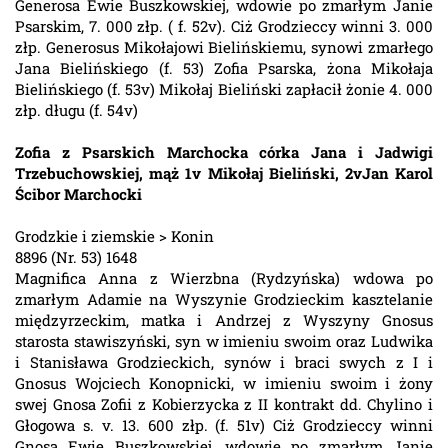
Generosa Ewie Buszkowskiej, wdowie po zmarłym Janie
Psarskim, 7. 000 złp. ( f. 52v). Ciż Grodzieccy winni 3. 000
złp. Generosus Mikołajowi Bielińskiemu, synowi zmarłego
Jana Bielińskiego (f. 53) Zofia Psarska, żona Mikołaja
Bielińskiego (f. 53v) Mikołaj Bieliński zapłacił żonie 4. 000
złp. długu (f. 54v)
Zofia z Psarskich Marchocka córka Jana i Jadwigi
Trzebuchowskiej, mąż 1v Mikołaj Bieliński, 2vJan Karol
Ścibor Marchocki
Grodzkie i ziemskie > Konin
8896 (Nr. 53) 1648
Magnifica Anna z Wierzbna (Rydzyńska) wdowa po
zmarłym Adamie na Wyszynie Grodzieckim kasztelanie
międzyrzeckim, matka i Andrzej z Wyszyny Gnosus
starosta stawiszyński, syn w imieniu swoim oraz Ludwika
i Stanisława Grodzieckich, synów i braci swych z I i
Gnosus Wojciech Konopnicki, w imieniu swoim i żony
swej Gnosa Zofii z Kobierzycka z II kontrakt dd. Chylino i
Głogowa s. v. 13. 600 złp. (f. 51v) Ciż Grodzieccy winni
Gnosa Ewie Buszkowskiej, wdowie po zmarłym Janie