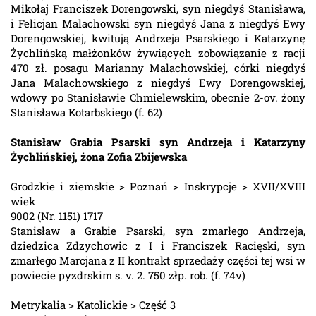
Mikołaj Franciszek Dorengowski, syn niegdyś Stanisława,
i Felicjan Malachowski syn niegdyś Jana z niegdyś Ewy
Dorengowskiej, kwitują Andrzeja Psarskiego i Katarzynę
Żychlińską małżonków żywiących zobowiązanie z racji
470 zł. posagu Marianny Malachowskiej, córki niegdyś
Jana Malachowskiego z niegdyś Ewy Dorengowskiej,
wdowy po Stanisławie Chmielewskim, obecnie 2-ov. żony
Stanisława Kotarbskiego (f. 62)
Stanisław Grabia Psarski syn Andrzeja i Katarzyny
Żychlińskiej, żona Zofia Zbijewska
Grodzkie i ziemskie > Poznań > Inskrypcje > XVII/XVIII
wiek
9002 (Nr. 1151) 1717
Stanisław a Grabie Psarski, syn zmarłego Andrzeja,
dziedzica Zdzychowic z I i Franciszek Racięski, syn
zmarłego Marcjana z II kontrakt sprzedaży części tej wsi w
powiecie pyzdrskim s. v. 2. 750 złp. rob. (f. 74v)
Metrykalia > Katolickie > Część 3