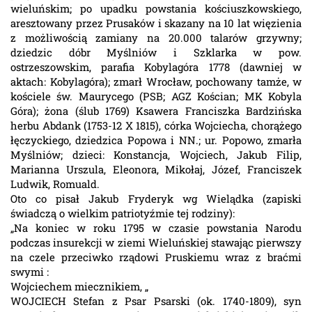
wieluńskim; po upadku powstania kościuszkowskiego,
aresztowany przez Prusaków i skazany na 10 lat więzienia
z możliwością zamiany na 20.000 talarów grzywny;
dziedzic dóbr Myślniów i Szklarka w pow.
ostrzeszowskim, parafia Kobylagóra 1778 (dawniej w
aktach: Kobylagóra); zmarł Wrocław, pochowany tamże, w
kościele św. Maurycego (PSB; AGZ Kościan; MK Kobyla
Góra); żona (ślub 1769) Ksawera Franciszka Bardzińska
herbu Abdank (1753-12 X 1815), córka Wojciecha, chorążego
łęczyckiego, dziedzica Popowa i NN.; ur. Popowo, zmarła
Myślniów; dzieci: Konstancja, Wojciech, Jakub Filip,
Marianna Urszula, Eleonora, Mikołaj, Józef, Franciszek
Ludwik, Romuald.
Oto co pisał Jakub Fryderyk wg Wielądka (zapiski
świadczą o wielkim patriotyźmie tej rodziny):
„Na koniec w roku 1795 w czasie powstania Narodu
podczas insurekcji w ziemi Wieluńskiej stawając pierwszy
na czele przeciwko rządowi Pruskiemu wraz z braćmi
swymi :
Wojciechem miecznikiem, „
WOJCIECH Stefan z Psar Psarski (ok. 1740-1809), syn