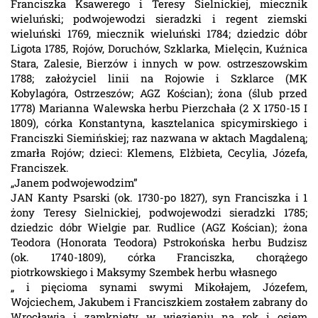
Franciszka Ksawerego i Teresy Sielnickiej, miecznik
wieluński; podwojewodzi sieradzki i regent ziemski
wieluński 1769, miecznik wieluński 1784; dziedzic dóbr
Ligota 1785, Rojów, Doruchów, Szklarka, Mielęcin, Kuźnica
Stara, Zalesie, Bierzów i innych w pow. ostrzeszowskim
1788; założyciel linii na Rojowie i Szklarce (MK
Kobylagóra, Ostrzeszów; AGZ Kościan); żona (ślub przed
1778) Marianna Walewska herbu Pierzchała (2 X 1750-15 I
1809), córka Konstantyna, kasztelanica spicymirskiego i
Franciszki Siemińskiej; raz nazwana w aktach Magdaleną;
zmarła Rojów; dzieci: Klemens, Elżbieta, Cecylia, Józefa,
Franciszek.
„Janem podwojewodzim”
JAN Kanty Psarski (ok. 1730-po 1827), syn Franciszka i 1
żony Teresy Sielnickiej, podwojewodzi sieradzki 1785;
dziedzic dóbr Wielgie par. Rudlice (AGZ Kościan); żona
Teodora (Honorata Teodora) Pstrokońska herbu Budzisz
(ok. 1740-1809), córka Franciszka, chorążego
piotrkowskiego i Maksymy Szembek herbu własnego
„ i pięcioma synami swymi Mikołajem, Józefem,
Wojciechem, Jakubem i Franciszkiem zostałem zabrany do
Wrocławia i zamknięty w więzieniu na rok i osiem