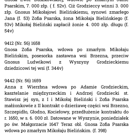
Psarskim, 7. 000 złp. ( f. 52v). Ciż Grodzieccy winni 3. 000
złp. Gnosus Mikołajowi Bielińskiemu, synowi zmarłego
Jana (f. 53) Zofia Psarska, żona Mikołaja Bielińskiego (f.
53v) Mikołaj Bieliński zapłacił żonie 4. 000 złp. długu (f.
54v)
9412 (Nr. 56) 1658
Gnosa Zofia Psarska, wdowa po zmarłym Mikołaju
Bielińskim, posesorka zastawna wsi Brzezna, przeciw
Gnosus Ludwikowi z Wyszyny Grodzieckiemu
dziedzicowi tej wsi (f. 344v)
9442 (Nr. 56) 1659
Anna z Wierzbna wdowa po Adamie Grodzieckim,
kasztelanie międzyrzeckim i Andrzej Grodziecki st.
Stawisz jej syn, z I i Mikołaj Bieliński i Zofia Psarska
małżonkowie z II kontrakt o dzierżawę części wsi Brzezno,
Szczepidło, Głodno, Kociełowy, przedłużenie kontraktu do
r. 1650, w s. 6. 000 zł. Datowane w Wyszynie, poniedziałek
po św. Małgorzacie 1647 Teraz obl. Gnosa Zofia Psarska
wdowa po zmarłym Mikołaju Bielińskim. (f. 398)