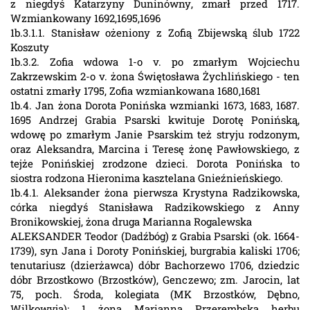
z niegdyś Katarzyny Duninówny, zmarł przed 1717.
Wzmiankowany 1692,1695,1696
1b.3.1.1. Stanisław ożeniony z Zofią Zbijewską ślub 1722
Koszuty
1b.3.2. Zofia wdowa 1-o v. po zmarłym Wojciechu
Zakrzewskim 2-o v. żona Świętosława Żychlińskiego - ten
ostatni zmarły 1795, Zofia wzmiankowana 1680,1681
1b.4. Jan żona Dorota Ponińska wzmianki 1673, 1683, 1687.
1695 Andrzej Grabia Psarski kwituje Dorotę Ponińską,
wdowę po zmarłym Janie Psarskim też stryju rodzonym,
oraz Aleksandra, Marcina i Teresę żonę Pawłowskiego, z
tejże Ponińskiej zrodzone dzieci. Dorota Ponińska to
siostra rodzona Hieronima kasztelana Gnieźnieńskiego.
1b.4.1. Aleksander żona pierwsza Krystyna Radzikowska,
córka niegdyś Stanisława Radzikowskiego z Anny
Bronikowskiej, żona druga Marianna Rogalewska
ALEKSANDER Teodor (Dadźbóg) z Grabia Psarski (ok. 1664-
1739), syn Jana i Doroty Ponińskiej, burgrabia kaliski 1706;
tenutariusz (dzierżawca) dóbr Bachorzewo 1706, dziedzic
dóbr Brzostkowo (Brzostków), Genczewo; zm. Jarocin, lat
75, poch. Środa, kolegiata (MK Brzostków, Dębno,
Wilkowyja); 1 żona Marianna Przerembska herbu