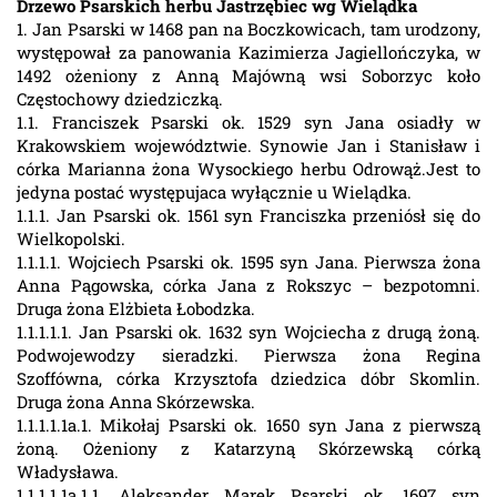
Drzewo Psarskich herbu Jastrzębiec wg Wielądka
1. Jan Psarski w 1468 pan na Boczkowicach, tam urodzony,
występował za panowania Kazimierza Jagiellończyka, w
1492 ożeniony z Anną Majówną wsi Soborzyc koło
Częstochowy dziedziczką.
1.1. Franciszek Psarski ok. 1529 syn Jana osiadły w
Krakowskiem województwie. Synowie Jan i Stanisław i
córka Marianna żona Wysockiego herbu Odrowąż.Jest to
jedyna postać występujaca wyłącznie u Wielądka.
1.1.1. Jan Psarski ok. 1561 syn Franciszka przeniósł się do
Wielkopolski.
1.1.1.1. Wojciech Psarski ok. 1595 syn Jana. Pierwsza żona
Anna Pągowska, córka Jana z Rokszyc – bezpotomni.
Druga żona Elżbieta Łobodzka.
1.1.1.1.1. Jan Psarski ok. 1632 syn Wojciecha z drugą żoną.
Podwojewodzy sieradzki. Pierwsza żona Regina
Szoffówna, córka Krzysztofa dziedzica dóbr Skomlin.
Druga żona Anna Skórzewska.
1.1.1.1.1a.1. Mikołaj Psarski ok. 1650 syn Jana z pierwszą
żoną. Ożeniony z Katarzyną Skórzewską córką
Władysława.
1.1.1.1.1a.1.1. Aleksander Marek Psarski ok. 1697 syn