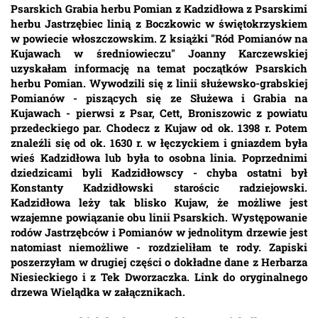
Psarskich Grabia herbu Pomian z Kadzidłowa z Psarskimi
herbu Jastrzębiec linią z Boczkowic w świętokrzyskiem
w powiecie włoszczowskim. Z książki "Ród Pomianów na
Kujawach w średniowieczu" Joanny Karczewskiej
uzyskałam informację na temat początków Psarskich
herbu Pomian. Wywodzili się z linii służewsko-grabskiej
Pomianów - piszących się ze Służewa i Grabia na
Kujawach - pierwsi z Psar, Cett, Broniszowic z powiatu
przedeckiego par. Chodecz z Kujaw od ok. 1398 r. Potem
znaleźli się od ok. 1630 r. w łęczyckiem i gniazdem była
wieś Kadzidłowa lub była to osobna linia. Poprzednimi
dziedzicami byli Kadzidłowscy - chyba ostatni był
Konstanty Kadzidłowski starościc radziejowski.
Kadzidłowa leży tak blisko Kujaw, że możliwe jest
wzajemne powiązanie obu linii Psarskich. Występowanie
rodów Jastrzębców i Pomianów w jednolitym drzewie jest
natomiast niemożliwe - rozdzieliłam te rody. Zapiski
poszerzyłam w drugiej części o dokładne dane z Herbarza
Niesieckiego i z Tek Dworzaczka. Link do oryginalnego
drzewa Wielądka w załącznikach.