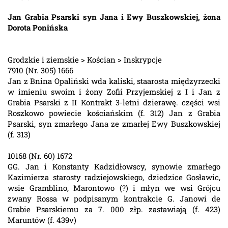
Jan Grabia Psarski syn Jana i Ewy Buszkowskiej, żona
Dorota Ponińska
Grodzkie i ziemskie > Kościan > Inskrypcje
7910 (Nr. 305) 1666
Jan z Bnina Opaliński wda kaliski, staarosta międzyrzecki
w imieniu swoim i żony Zofii Przyjemskiej z I i Jan z
Grabia Psarski z II Kontrakt 3-letni dzierawę. części wsi
Roszkowo powiecie kościańskim (f. 312) Jan z Grabia
Psarski, syn zmarłego Jana ze zmarłej Ewy Buszkowskiej
(f. 313)
10168 (Nr. 60) 1672
GG. Jan i Konstanty Kadzidłowscy, synowie zmarłego
Kazimierza starosty radziejowskiego, dziedzice Gosławic,
wsie Gramblino, Marontowo (?) i młyn we wsi Grójcu
zwany Rossa w podpisanym kontrakcie G. Janowi de
Grabie Psarskiemu za 7. 000 złp. zastawiają (f. 423)
Maruntów (f. 439v)