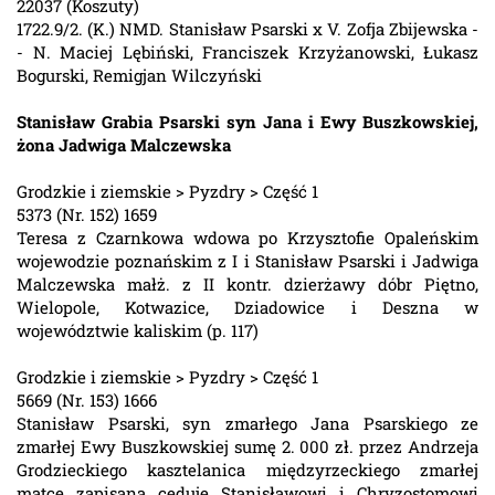
22037 (Koszuty)
1722.9/2. (K.) NMD. Stanisław Psarski x V. Zofja Zbijewska -
- N. Maciej Lębiński, Franciszek Krzyżanowski, Łukasz
Bogurski, Remigjan Wilczyński
Stanisław Grabia Psarski syn Jana i Ewy Buszkowskiej,
żona Jadwiga Malczewska
Grodzkie i ziemskie > Pyzdry > Część 1
5373 (Nr. 152) 1659
Teresa z Czarnkowa wdowa po Krzysztofie Opaleńskim
wojewodzie poznańskim z I i Stanisław Psarski i Jadwiga
Malczewska małż. z II kontr. dzierżawy dóbr Piętno,
Wielopole, Kotwazice, Dziadowice i Deszna w
województwie kaliskim (p. 117)
Grodzkie i ziemskie > Pyzdry > Część 1
5669 (Nr. 153) 1666
Stanisław Psarski, syn zmarłego Jana Psarskiego ze
zmarłej Ewy Buszkowskiej sumę 2. 000 zł. przez Andrzeja
Grodzieckiego kasztelanica międzyrzeckiego zmarłej
matce zapisaną ceduje Stanisławowi i Chryzostomowi