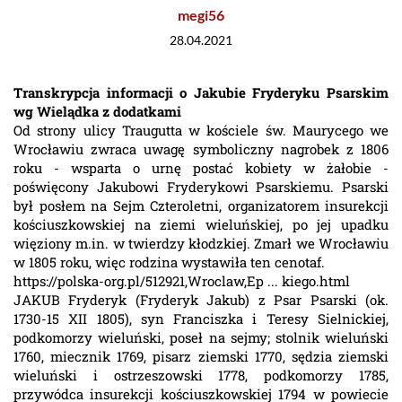
megi56
28.04.2021
Transkrypcja informacji o Jakubie Fryderyku Psarskim
wg Wielądka z dodatkami
Od strony ulicy Traugutta w kościele św. Maurycego we
Wrocławiu zwraca uwagę symboliczny nagrobek z 1806
roku - wsparta o urnę postać kobiety w żałobie -
poświęcony Jakubowi Fryderykowi Psarskiemu. Psarski
był posłem na Sejm Czteroletni, organizatorem insurekcji
kościuszkowskiej na ziemi wieluńskiej, po jej upadku
więziony m.in. w twierdzy kłodzkiej. Zmarł we Wrocławiu
w 1805 roku, więc rodzina wystawiła ten cenotaf.
https://polska-org.pl/512921,Wroclaw,Ep ... kiego.html
JAKUB Fryderyk (Fryderyk Jakub) z Psar Psarski (ok.
1730-15 XII 1805), syn Franciszka i Teresy Sielnickiej,
podkomorzy wieluński, poseł na sejmy; stolnik wieluński
1760, miecznik 1769, pisarz ziemski 1770, sędzia ziemski
wieluński i ostrzeszowski 1778, podkomorzy 1785,
przywódca insurekcji kościuszkowskiej 1794 w powiecie