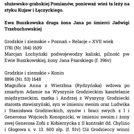
służewsko-grabskiej Pomianów, ponieważ wieś ta leży na
styku Kujaw i Łęczyckiego.
Ewa Buszkowska druga żona Jana po śmierci Jadwigi
Trzebuchowskiej
Grodzkie i ziemskie > Poznań > Relacje > XVII wiek
1781 (Nr. 164) 1639
Marcjan Łochyński podwojewodzy kaliski, pilność pw
Ewie Buszkowskiej, żony Jana Psarskiego (f. 396v)
Grodzkie i ziemskie > Konin
8896 (Nr. 53) 1648
Magnifica Anna z Wierzbna (Rydzyńska) wdowa po
zmarłym Adamie na Wyszynie Grodzieckim kasztelanie
międzyrzeckim, matka i Andrzej z Wyszyny Grodziecki
starosta stawiszyński, syn w imieniu swoim oraz Ludwika
i Stanisława Grodzieckich, synów i braci swych z I i
Generosus Wojciech Konopnicki, w imieniu swoim i żony
swej Generosa Zofii z Kobierzycka z II kontrakt dd. Chylino
i Głogowa s. v. 13. 600 złp. (f. 51v) Ciż Grodzieccy winni