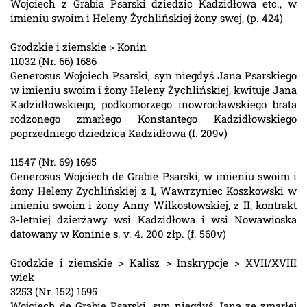
Wojciech z Grabia Psarski dziedzic Kadzidłowa etc., w
imieniu swoim i Heleny Żychlińskiej żony swej, (p. 424)
Grodzkie i ziemskie > Konin
11032 (Nr. 66) 1686
Generosus Wojciech Psarski, syn niegdyś Jana Psarskiego
w imieniu swoim i żony Heleny Żychlińskiej, kwituje Jana
Kadzidłowskiego, podkomorzego inowrocławskiego brata
rodzonego zmarłego Konstantego Kadzidłowskiego
poprzedniego dziedzica Kadzidłowa (f. 209v)
11547 (Nr. 69) 1695
Generosus Wojciech de Grabie Psarski, w imieniu swoim i
żony Heleny Zychlińskiej z I, Wawrzyniec Koszkowski w
imieniu swoim i żony Anny Wilkostowskiej, z II, kontrakt
3-letniej dzierżawy wsi Kadzidłowa i wsi Nowawioska
datowany w Koninie s. v. 4. 200 złp. (f. 560v)
Grodzkie i ziemskie > Kalisz > Inskrypcje > XVII/XVIII
wiek
3253 (Nr. 152) 1695
Wojciech de Grabie Psarski, syn niegdyś Jana ze zmarłej