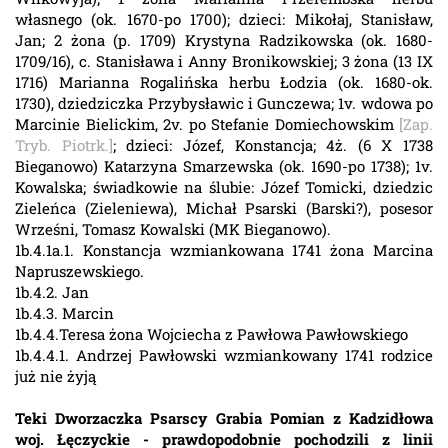
własnego (ok. 1670-po 1700); dzieci: Mikołaj, Stanisław,
Jan; 2 żona (p. 1709) Krystyna Radzikowska (ok. 1680-
1709/16), c. Stanisława i Anny Bronikowskiej; 3 żona (13 IX
1716) Marianna Rogalińska herbu Łodzia (ok. 1680-ok.
1730), dziedziczka Przybysławic i Gunczewa; 1v. wdowa po
Marcinie Bielickim, 2v. po Stefanie Domiechowskim
[Zap.
Tryb. Piotrk.]
; dzieci: Józef, Konstancja; 4ż. (6 X 1738
Bieganowo) Katarzyna Smarzewska (ok. 1690-po 1738); 1v.
Kowalska; świadkowie na ślubie: Józef Tomicki, dziedzic
Zieleńca (Zieleniewa), Michał Psarski (Barski?), posesor
Wrześni, Tomasz Kowalski (MK Bieganowo).
1b.4.1a.1. Konstancja wzmiankowana 1741 żona Marcina
Napruszewskiego.
1b.4.2. Jan
1b.4.3. Marcin
1b.4.4.Teresa żona Wojciecha z Pawłowa Pawłowskiego
1b.4.4.1. Andrzej Pawłowski wzmiankowany 1741 rodzice
już nie żyją
Teki Dworzaczka Psarscy Grabia Pomian z Kadzidłowa
woj. Łęczyckie - prawdopodobnie pochodzili z linii