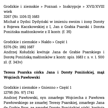
Grodzkie i ziemskie > Poznań > Inskrypcje > XVII/XVIII
wiek
3267 (Nr. 1106 II) 1683
Michał z Dydni Dydyński w imieniu swoim i żony Doroty
z Rojewa Kaczkowskiej z I, Jan z Grabia Psarski i Dorota
Ponińska małżonkowie z II kontr. (f. 35)
Grodzkie i ziemskie > Nakło > Część 1
5376 (Nr. 186) 1687
Andrzej Kołudzki kwituje Jana de Grabie Psarskiego i
Dorotę Ponińską małżonków z kontr. spis. 1683 r. s. v. 1. 500
zł. (f. 343v)
Teresa Psarska córka Jana i Doroty Ponińskiej, mąż
Wojciech Pawłowski
Grodzkie i ziemskie > Gniezno > Część 1
12795 (Nr. 97) 1741
Andrzej Pawłowski, syn zmarłego Wojciecha z Pawłowa
Pawłowskiego ze zmarłej Teresy Psarskiej, zmarłego Jana
de Grabie Psar. ze zmarłej Doroty Ponińskiej córki, kwitują