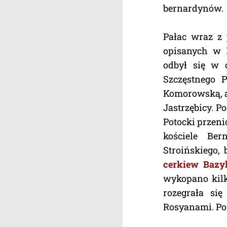
bernardynów.
Pałac wraz z
opisanych w 
odbył się w 
Szczęstnego 
Komorowską, a 
Jastrzębicy. 
Potocki przeni
kościele Be
Stroińskiego,
cerkiew Bazy
wykopano kilk
rozegrała si
Rosyanami. Poz