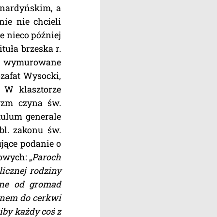
rnardyńskim, a
ie nie chcieli
e nieco później
tuła brzeska r.
 są wymurowane
ozafat Wysocki,
. W klasztorze
yzm czyna św.
itulum generale
ibl. zakonu św.
ujące podanie o
owych: „
Paroch
licznej rodziny
żne od gromad
conem do cerkwi
iby każdy coś z