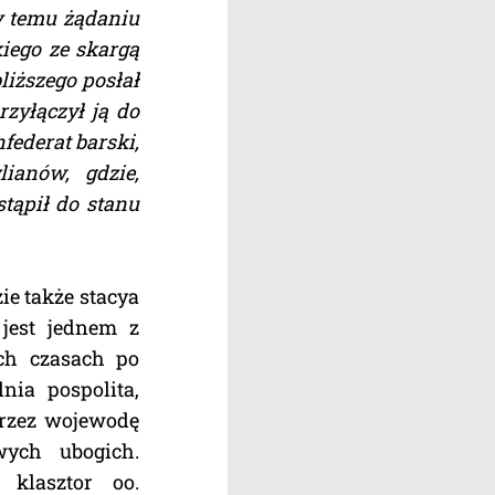
ny temu żądaniu
iego ze skargą
liższego posłał
rzyłączył ją do
federat barski,
ianów, gdzie,
stąpił do stanu
zie także stacya
 jest jednem z
ch czasach po
nia pospolita,
 przez wojewodę
wych ubogich.
klasztor oo.