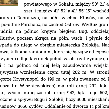
powiatowego w Sokalu, między 50° 21' 45
szer. i między 41° 52' a 41° 55' 15" wschód
oratyn i Dobraczyn, na półu. wschód Kłusów, na 
a południe Parchacz, na zachód Ostrów. Wzdłuż gran
łudnia na północ krętym biegiem Bug, oddziela
Kłusów, poczem skręca na półn. wsch. i płynie d
pada do niego w obrębie miasteczka Zołokija. N
owa, kilkoma ramionami, które się łączą w odległości 
przybiera odtąd kierunek połud. wsch. i zatrzymuje go 
ii i na północ od niej leżą zabudowania wiejski
jwyższe wzniesienie czyni tutaj 202 m. W stroni
górze Krystynopol do 199 m. w polu zwanem: od 
usza hr. Wiszniewskiego) ma roli ornej 232, łąk 
.; własn. mniejsza roli ornej 942, łąk i ogr. 602
ożone u spływu Bugu i Sołokii, liczy 5000 mieszka
usinów, 3650 Żydów. Oddalenie od dworca 1 i pół km,