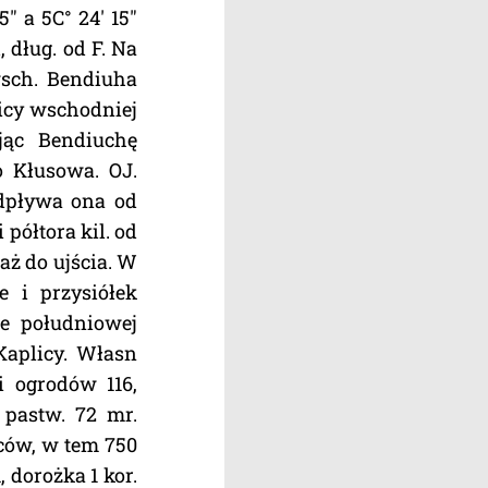
" a 5C° 24' 15"
, dług. od F. Na
wsch. Bendiuha
icy wschodniej
jąc Bendiuchę
o Kłusowa. OJ.
adpływa ona od
półtora kil. od
aż do ujścia. W
e i przysiółek
e południowej
Kaplicy. Własn
i ogrodów 116,
, pastw. 72 mr.
ńców, w tem 750
 dorożka 1 kor.