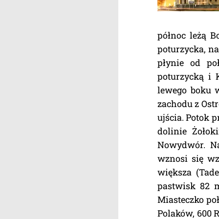
północ leżą B
poturzycka, n
płynie od po
poturzycką i 
lewego boku w
zachodu z Ostr
ujścia. Potok 
dolinie Żołok
Nowydwór. Na
wznosi się wz
większa (Tade
pastwisk 82 mr
Miasteczko poł
Polaków, 600 R