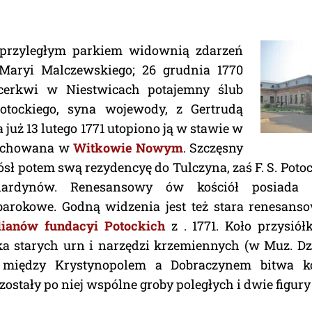
 przyległym parkiem widownią zdarzeń
Maryi Malczewskiego; 26 grudnia 1770
cerkwi w Niestwicach potajemny ślub
Potockiego, syna wojewody, z Gertrudą
już 13 lutego 1771 utopiono ją w stawie w
Pochowana w
Witkowie Nowym
. Szczęsny
ósł potem swą rezydencyę do Tulczyna, zaś F. S. Pot
rnardynów. Renesansowy ów kościół posiada p
 barokowe. Godną widzenia jest też stara renesans
lianów fundacyi Potockich
z . 1771. Koło przysió
a starych urn i narzędzi krzemiennych (w Muz. Dzie
ę między Krystynopolem a Dobraczynem bitwa k
ostały po niej wspólne groby poległych i dwie figur