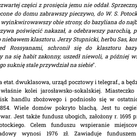
zwartej części z prosięcia jemu nie oddał. Sprzecz
ęcone do domu zabrawszy pieczywo, do W. S. Potock
y, wyinkwirowawszy obie strony, do bazyliana do najb
czywa poświęcić nakazał, a odebrawszy parochią, p
iebawem klasztoru. Jerzy Stupnicki, herbu Sas, kon
ed Rossyanami, schronił się do klasztoru bazyl
na się habit zakonny, uszedł niewoli, a później w
go suknię stale przywdział na siebie
".
a etat. dwuklasowa, urząd pocztowy i telegraf., a będ
 właśnie kolei jarosławsko-sokalskiej. Miasteczko
isk handlu zbożowego i podniosło się w ostatni
1854. Wiele domów pokryto blachą. Jest tu cegiel
owar. Jest także fundusz ubogich, założony r. 1695
otockiego. Celem funduszu wspieranie miejsco
ładowy wynosi 1976 zł. Zawiaduje funduszem 