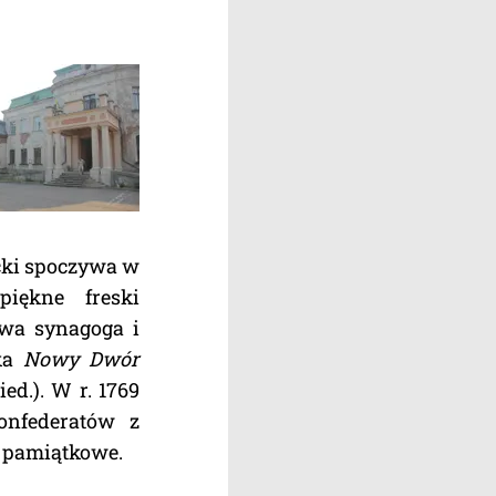
ocki spoczywa w
iękne freski
owa synagoga i
łka
Nowy Dwór
d.). W r. 1769
onfederatów z
y pamiątkowe.