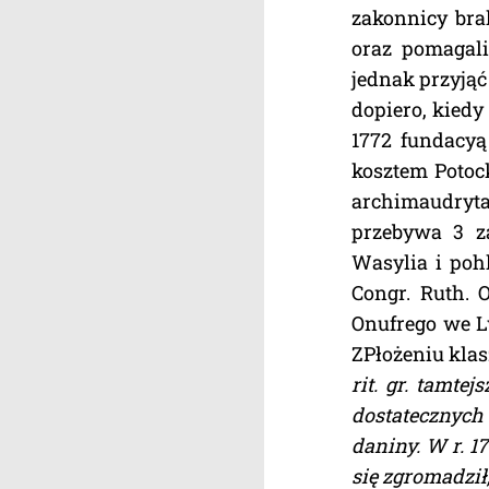
zakonnicy bra
oraz pomagali
jednak przyjąć
dopiero, kiedy
1772 fundacyą
kosztem Potock
archimaudryta
przebywa 3 z
Wasylia i pohl
Congr. Ruth. O
Onufrego we Lw
ZPłożeniu klas
rit. gr. tamte
dostatecznyc
daniny. W r. 1
się zgromadził