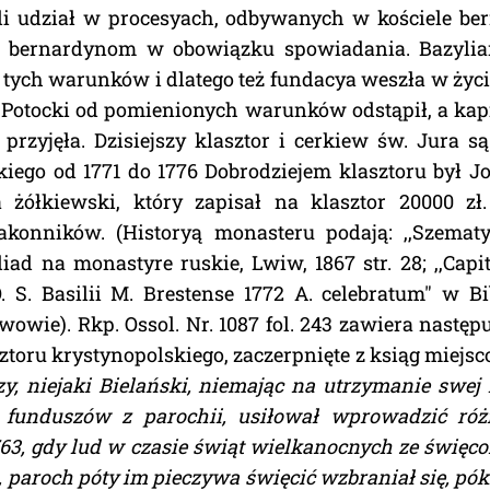
li udział w procesyach, odbywanych w kościele be
 bernardynom w obowiązku spowiadania. Bazylian
 tych warunków i dlatego też fundacya weszła w życi
 Potocki od pomienionych warunków odstąpił, a kapi
 przyjęła. Dzisiejszy klasztor i cerkiew św. Jura
iego od 1771 do 1776 Dobrodziejem klasztoru był J
 żółkiewski, który zapisał na klasztor 20000 zł
akonników. (Historyą monasteru podają: ,,Szemat
iad na monastyre ruskie, Lwiw, 1867 str. 28; ,,Cap
. S. Basilii M. Brestense 1772 A. celebratum" w B
owie). Rkp. Ossol. Nr. 1087 fol. 243 zawiera następ
ztoru krystynopolskiego, zaczerpnięte z ksiąg miejsc
jszy, niejaki Bielański, niemając na utrzymanie swej 
h funduszów z parochii, usiłował wprowadzić ró
763, gdy lud w czasie świąt wielkanocnych ze świę
, paroch póty im pieczywa święcić wzbraniał się, pók