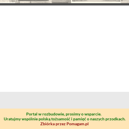
Portal w rozbudowie, prosimy o wsparcie.
Uratujmy wspólnie polską tożsamość i pamięć o naszych przodkach.
Zbiórka przez Pomagam.pl