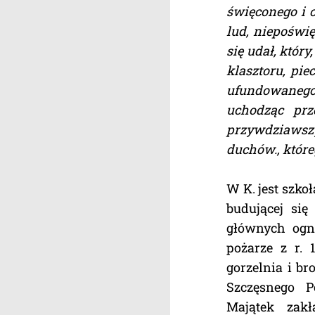
święconego i c
lud, niepoświ
się udał, któr
klasztoru, pie
ufundowanego n
uchodząc prz
przywdziawszy 
duchów., które
W K. jest szkoł
budującej się
głównych ogn
pożarze z r. 
gorzelnia i br
Szczęsnego P
Majątek zak