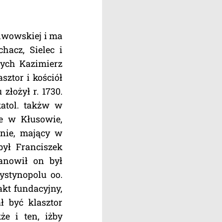
 lwowskiej i ma
hacz, Sielec i
rych Kazimierz
sztor i kościół
złożył r. 1730.
katol. takżw w
ie w Kłusowie,
anie, mający w
był Franciszek
tanowił on był
stynopolu oo.
akt fundacyjny,
ł być klasztor
e i ten, iżby