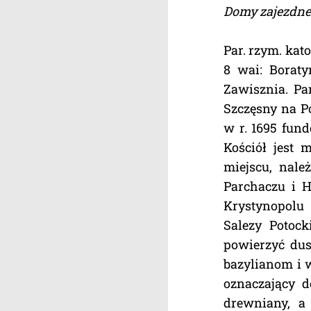
Domy zajezdne
Par. rzym. kat
8 wai: Boraty
Zawisznia. Pa
Szczęsny na Po
w r. 1695 fund
Kościół jest 
miejscu, nale
Parchaczu i H
Krystynopolu 
Salezy Potock
powierzyć du
bazylianom i w
oznaczający d
drewniany, a