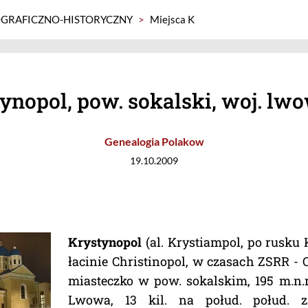
GRAFICZNO-HISTORYCZNY
>
Miejsca K
ynopol, pow. sokalski, woj. lw
Genealogia Polakow
19.10.2009
Krystynopol
(al. Krystiampol, po rusku 
łacinie Christinopol, w czasach ZSRR -
miasteczko w pow. sokalskim, 195 m.n.m
Lwowa, 13 kil. na połud. połud. 