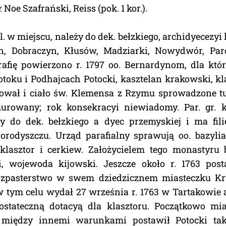
: Noe Szafrański, Reiss (pok. 1 kor.).
ol. w miejscu, należy do dek. bełzkiego, archidyecezyi
n, Dobraczyn, Kłusów, Madziarki, Nowydwór, Parc
rafię powierzono r. 1797 oo. Bernardynom, dla któ
toku i Podhajcach Potocki, kasztelan krakowski, kla
ował i ciało św. Klemensa z Rzymu sprowadzone tu 
murowany; rok konsekracyi niewiadomy. Par. gr. 
ży do dek. bełzkiego a dyec przemyskiej i ma fil
orodyszczu. Urząd parafialny sprawują oo. bazyli
klasztor i cerkiew. Założycielem tego monastyru 
i, wojewoda kijowski. Jeszcze około r. 1763 pos
szpasterstwo w swem dziedzicznem miasteczku Kry
 tym celu wydał 27 września r. 1763 w Tartakowie 
ostateczną dotacyą dla klasztoru. Początkowo mia
 między innemi warunkami postawił Potocki takż