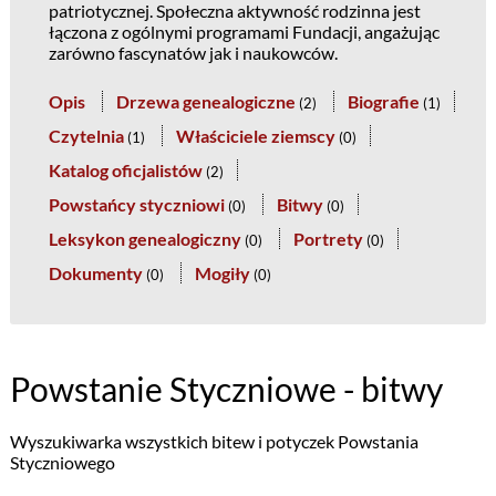
patriotycznej. Społeczna aktywność rodzinna jest
łączona z ogólnymi programami Fundacji, angażując
zarówno fascynatów jak i naukowców.
Opis
Drzewa genealogiczne
Biografie
(
2
)
(
1
)
Czytelnia
Właściciele ziemscy
(
1
)
(
0
)
Katalog oficjalistów
(
2
)
Powstańcy styczniowi
Bitwy
(
0
)
(
0
)
Leksykon genealogiczny
Portrety
(
0
)
(
0
)
Dokumenty
Mogiły
(
0
)
(
0
)
Powstanie Styczniowe - bitwy
Wyszukiwarka wszystkich bitew i potyczek Powstania
Styczniowego