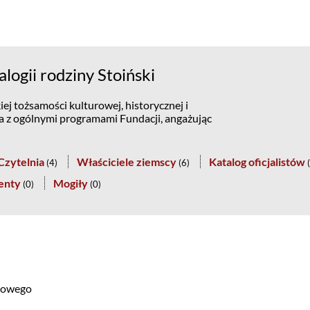
ogii rodziny Stoiński
ej tożsamości kulturowej, historycznej i
na z ogólnymi programami Fundacji, angażując
Czytelnia
Właściciele ziemscy
Katalog oficjalistów
(
4
)
(
6
)
(
enty
Mogiły
(
0
)
(
0
)
niowego