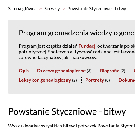
Strona główna
>
Serwisy
>
Powstanie Styczniowe - bitwy
Program gromadzenia wiedzy o geneal
Program jest cząstką działań
Fundacji
odtwarzania polski
patriotycznej. Społeczna aktywność rodzinna jest łączo
zarówno fascynatów jak i naukowców.
Opis
Drzewa genealogiczne
Biografie
(
3
)
(
2
)
Leksykon genealogiczny
Portrety
Dokum
(
2
)
(
0
)
Powstanie Styczniowe - bitwy
Wyszukiwarka wszystkich bitew i potyczek Powstania Stycz