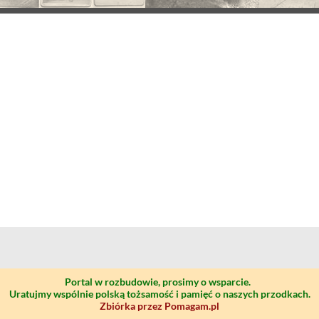
Portal w rozbudowie, prosimy o wsparcie.
Uratujmy wspólnie polską tożsamość i pamięć o naszych przodkach.
Zbiórka przez Pomagam.pl