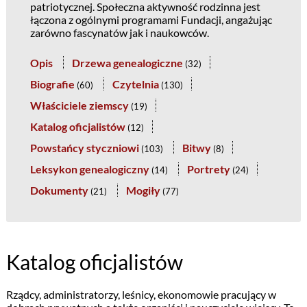
patriotycznej. Społeczna aktywność rodzinna jest
łączona z ogólnymi programami Fundacji, angażując
zarówno fascynatów jak i naukowców.
Opis
Drzewa genealogiczne
(
32
)
Biografie
Czytelnia
(
60
)
(
130
)
Właściciele ziemscy
(
19
)
Katalog oficjalistów
(
12
)
Powstańcy styczniowi
Bitwy
(
103
)
(
8
)
Leksykon genealogiczny
Portrety
(
14
)
(
24
)
Dokumenty
Mogiły
(
21
)
(
77
)
Katalog oficjalistów
Rządcy, administratorzy, leśnicy, ekonomowie pracujący w