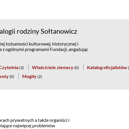
logii rodziny Sołtanowicz
ej tożsamości kulturowej, historycznej i
na z ogólnymi programami Fundacji, angażując
Czytelnia
Właściciele ziemscy
Katalog oficjalistów
(
3
)
(
0
)
(
enty
Mogiły
(
0
)
(
2
)
rach prywatnych a także organiści i
awiające najwięcej problemów