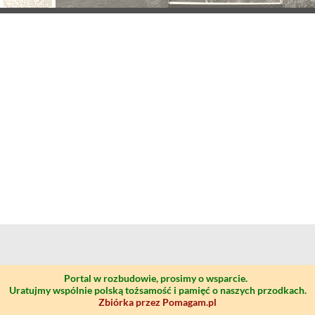
Portal w rozbudowie, prosimy o wsparcie.
Uratujmy wspólnie polską tożsamość i pamięć o naszych przodkach.
Zbiórka przez Pomagam.pl