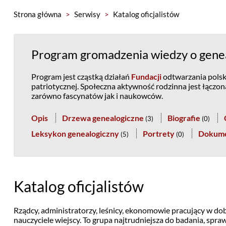
Strona główna
>
Serwisy
>
Katalog oficjalistów
Program gromadzenia wiedzy o genea
Program jest cząstką działań
Fundacji
odtwarzania polski
patriotycznej. Społeczna aktywność rodzinna jest łączo
zarówno fascynatów jak i naukowców.
Opis
Drzewa genealogiczne
Biografie
(
3
)
(
0
)
Leksykon genealogiczny
Portrety
Dokum
(
5
)
(
0
)
Katalog oficjalistów
Rządcy, administratorzy, leśnicy, ekonomowie pracujący w dob
nauczyciele wiejscy. To grupa najtrudniejsza do badania, spr