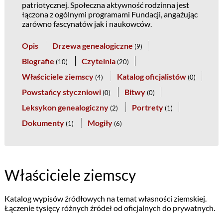
patriotycznej. Społeczna aktywność rodzinna jest
łączona z ogólnymi programami Fundacji, angażując
zarówno fascynatów jak i naukowców.
Opis
Drzewa genealogiczne
(
9
)
Biografie
Czytelnia
(
10
)
(
20
)
Właściciele ziemscy
Katalog oficjalistów
(
4
)
(
0
)
Powstańcy styczniowi
Bitwy
(
0
)
(
0
)
Leksykon genealogiczny
Portrety
(
2
)
(
1
)
Dokumenty
Mogiły
(
1
)
(
6
)
Właściciele ziemscy
Katalog wypisów źródłowych na temat własności ziemskiej.
Łączenie tysięcy różnych źródeł od oficjalnych do prywatnych.