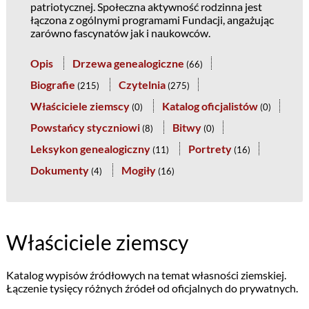
patriotycznej. Społeczna aktywność rodzinna jest
łączona z ogólnymi programami Fundacji, angażując
zarówno fascynatów jak i naukowców.
Opis
Drzewa genealogiczne
(
66
)
Biografie
Czytelnia
(
215
)
(
275
)
Właściciele ziemscy
Katalog oficjalistów
(
0
)
(
0
)
Powstańcy styczniowi
Bitwy
(
8
)
(
0
)
Leksykon genealogiczny
Portrety
(
11
)
(
16
)
Dokumenty
Mogiły
(
4
)
(
16
)
Właściciele ziemscy
Katalog wypisów źródłowych na temat własności ziemskiej.
Łączenie tysięcy różnych źródeł od oficjalnych do prywatnych.