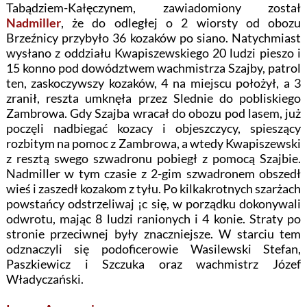
Tabądziem-Kałęczynem, zawiadomiony został
Nadmiller
, że do odległej o 2 wiorsty od obozu
Brzeźnicy przybyło 36 kozaków po siano. Natychmiast
wysłano z oddziału Kwapiszewskiego 20 ludzi pieszo i
15 konno pod dowództwem wachmistrza Szajby, patrol
ten, zaskoczywszy kozaków, 4 na miejscu położył, a 3
zranił, reszta umknęła przez Slednie do pobliskiego
Zambrowa. Gdy Szajba wracał do obozu pod lasem, już
poczęli nadbiegać kozacy i objeszczycy, spieszący
rozbitym na pomoc z Zambrowa, a wtedy Kwapiszewski
z resztą swego szwadronu pobiegł z pomocą Szajbie.
Nadmiller w tym czasie z 2-gim szwadronem obszedł
wieś i zaszedł kozakom z tyłu. Po kilkakrotnych szarżach
powstańcy odstrzeliwaj ¡c się, w porządku dokonywali
odwrotu, mając 8 ludzi ranionych i 4 konie. Straty po
stronie przeciwnej były znaczniejsze. W starciu tem
odznaczyli się podoficerowie Wasilewski Stefan,
Paszkiewicz i Szczuka oraz wachmistrz Józef
Władyczański.