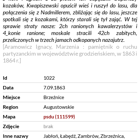
kozaków, Kwapiszewski opuścił wieś i ruszył do lasu, dla
połączenia się z Nadmillerem, zbliżając się do lasu, jeszcze
spotkali się z kozakami, którzy starali się tył zająć. W tej
sprawie straty nasze: 2ch ranionych kawalerzystów i
4_konie ranione; moskale stracili 42ch zabitych,
przeliczonych w trzech jamach odkopanych nazajutrz.
[Aramowicz Ignacy, Marzenia : pamiętnik o ruchu
partyzanckim w województwie grodzieńskiem, w 1863 i
1864 r.]
Id
1022
Data
7.09.1863
Miejsce
Brzeźnice
Region
Augustowskie
Mapa
psdu (111599)
Zdjęcie
brak
Inne nazwy
Jabłoń, Łabędź, Zambrów, Zbrzeźnica,