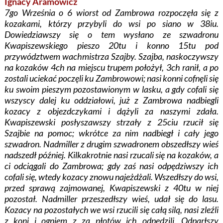
Ignacy Aramowicz
7go Września o 6 wiorst od Zambrowa rozpoczęła się z
kozakami, którzy przybyli do wsi po siano w 38iu.
Dowiedziawszy się o tem wysłano ze szwadronu
Kwapiszewskiego pieszo 20tu i konno 15tu pod
przywództwem wachmistrza Szajby. Szajba, naskoczywszy
na kozaków 4ch na miejscu trupem położył, 3ch ranił, a po
zostali uciekać poczęli ku Zambrowowi; nasi konni cofnęli się
ku swoim pieszym pozostawionym w lasku, a gdy cofali się
wszyscy dalej ku oddziałowi, już z Zambrowa nadbiegli
kozacy z objezdczykami i dążyli za naszymi zdała.
Kwapiszewski posłyszawszy strzały z 25ciu rzucił się
Szajbie na pomoc; wkrótce za nim nadbiegł i cały jego
szwadron. Nadmiller z drugim szwadronem obszedłszy wieś
nadszedł później. Kilkakrotnie nasi rzucali się na kozaków, a
ci odciągali do Zambrowa; gdy zaś nasi odpędziwszy ich
cofali się, wtedy kozacy znowu najeżdżali. Wszedłszy do wsi,
przed sprawą zajmowanej, Kwapiszewski z 40tu w niej
pozostał. Nadmiller przeszedłszy wieś, udał się do lasu.
Kozacy na pozostałych we wsi rzucili się całą silą, nasi zleźli
z koni i ogniem z za płotów ich odpędzili. Odparłszy