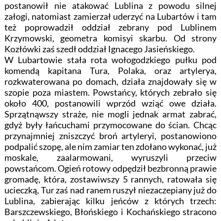
postanowił nie atakować Lublina z powodu silnej
załogi, natomiast zamierzał uderzyć na Lubartów i tam
też poprowadził oddział zebrany pod Lublinem
Krzymowski, geometra komisyi skarbu. Od strony
Kozłówki zaś szedł oddział Ignacego Jasieńskiego.
W Lubartowie stała rota wołogodzkiego pułku pod
komendą kapitana Tura, Polaka, oraz artylerya,
rozkwaterowana po domach, działa znajdowały się w
szopie poza miastem. Powstańcy, których zebrało się
około 400, postanowili wprzód wziąć owe działa.
Sprzątnąwszy straże, nie mogli jednak armat zabrać,
gdyż były łańcuchami przymocowane do ścian. Chcąc
przynajmniej zniszczyć broń artyleryi, postanowiono
podpalić szopę, ale nim zamiar ten zdołano wykonać, już
moskale, zaalarmowani, wyruszyli przeciw
powstańcom. Ogień rotowy odpędził bezbronną prawie
gromadę, która, zostawiwszy 5 rannych, ratowała się
ucieczką, Tur zaś nad ranem ruszył niezaczepiany już do
Lublina, zabierając kilku jeńców z których trzech:
Barszczewskiego, Błońskiego i Kochańskiego stracono