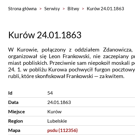
Strona główna
>
Serwisy
>
Bitwy
>
Kurów 24.01.1863
Kurów 24.01.1863
W Kurowie, połączony z oddziałem Zdanowicza, 
organizował się Leon Frankowski, nie zaczepiany pr
miast pobliskich. Przeciwnie sam niepokoił moskali po 
24. 1. w pobliżu Kurowa pochwycił furgon pocztowy
rubli, które skonfiskował Frankowski — za kwitem.
Id
54
Data
24.01.1863
Miejsce
Kurów
Region
Lubelskie
Mapa
psdu (112356)