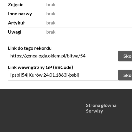
Zdjęcie
brak
Inne nazwy
brak
Artykuł
brak
Uwagi
brak
Link do tego rekordu
Sko
Link wewnętrzny GP (BBCode)
Sko
Strona główna
Serwisy