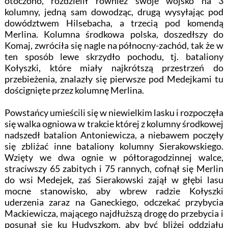
otoczono, rozdzielił również swoje wojsko na 3
kolumny, jedną sam dowodząc, drugą wysyłając pod
dowództwem Hilsebacha, a trzecią pod komendą
Merlina. Kolumna środkowa polska, doszedłszy do
Komaj, zwróciła się nagle na północny-zachód, tak że w
ten sposób lewe skrzydło pochodu, tj. bataliony
Kołyszki, które miały najkrótszą przestrzeń do
przebieżenia, znalazły się pierwsze pod Medejkami tu
doścignięte przez kolumnę Merlina.
Powstańcy umieścili się w niewielkim lasku i rozpoczęła
się walka ogniowa w trakcie której z kolumny środkowej
nadszedł batalion Antoniewicza, a niebawem poczęły
się zbliżać inne bataliony kolumny Sierakowskiego.
Wzięty we dwa ognie w półtoragodzinnej walce,
straciwszy 65 zabitych i 75 rannych, cofnął się Merlin
do wsi Medejek, zaś Sierakowski zajął w głębi lasu
mocne stanowisko, aby wbrew radzie Kołyszki
uderzenia zaraz na Ganeckiego, odczekać przybycia
Mackiewicza, mającego najdłuższą drogę do przebycia i
posunął się ku Hudyszkom, aby być bliżej oddziału