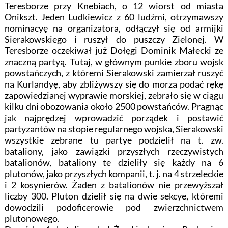
Teresborze przy Knebiach, o 12 wiorst od miasta
Onikszt. Jeden Ludkiewicz z 60 ludźmi, otrzymawszy
nominacyę na organizatora, odłączył się od armijki
Sierakowskiego i ruszył do puszczy Zielonej. W
Teresborze oczekiwał już Dołęgi Dominik Małecki ze
znaczną partyą. Tutaj, w głównym punkie zboru wojsk
powstańczych, z któremi Sierakowski zamierzał ruszyć
na Kurlandyę, aby zbliżywszy się do morza podać rękę
zapowiedzianej wyprawie morskiej, zebrało się w ciągu
kilku dni obozowania około 2500 powstańców. Pragnąc
jak najprędzej wprowadzić porządek i postawić
partyzantów na stopie regularnego wojska, Sierakowski
wszystkie zebrane tu partye podzielił na t. zw.
bataliony, jako zawiązki przyszłych rzeczywistych
batalionów, bataliony te dzieliły się każdy na 6
plutonów, jako przyszłych kompanii, t. j. na 4 strzeleckie
i 2 kosynierów. Żaden z batalionów nie przewyższał
liczby 300. Pluton dzielił się na dwie sekcye, któremi
dowodzili podoficerowie pod zwierzchnictwem
plutonowego.