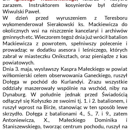
zarazem. Instruktorem kosynierów był dzielny
Wiwulski Paweł.
W dzień przed wyruszeniem z Teresboru
wykomenderował Sierakowski ks. Mackiewicza do
okolicznych wsi na niszczenie kancelaryi i archiwów
gminnych etc. Wieczorem tegoż dnia już wrócił batalion
Mackiewicza z powrotem, spełniwszy polecenie i
prowadząc w dodatku asesora i leśniczego, których
zabrał w miasteczku Oniksztach, oraz pieniądze z kas
powiatowych.
Dnia 3. maja, wysławszy Kaspra Małeckiego w powiat
wiłkomierski celem obserwowania Ganeckiego, ruszył
Dołęga w pochód do Kurlandyi. Zrazu wszystkie
oddziały maszerowały wspólnie na wschód, niby na
Dynaburg. W południe jednak przed Świadością
odłączył się Kołyszko ze swoimi tj. 1. i 2. batalionem, i
ruszył wprost na Birże, stanowiąc w ten sposób lewe
skrzydło. Dołęga z batalionami 4., 5., 7. i 9., zatem
Antoniewicza, X., Małeckiego Dominika i
Staniszewskiego, tworząc centrum pochodu, ruszył na