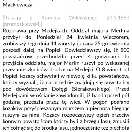
Mackiewicza.
[Relacja z Kuryera Wileńskiego 23.5.1863
(promoskiewski)]
Rozprawa przy Medejkach. Oddział majora Merlina
przybył do Poniedziel 24 kwietnia wieczorem,
zrobiwszy tego dnia 44 wiorsty i z rana 25-go kwietnia
poszedł dalej na Popiel. Dowiedziawszy się, iż 800
powstańców przechodziło przed 4 godzinami do
przyjścia oddziału, major Merlin ruszył po wskazanej
przez mieszkańców drodze na Medejki. O 8 wiorst od
Popiel, kozacy schwytali w niewolę kilku powstańców,
którzy wyznali, iż na przedzie znajdują się powstańcy
pod dowództwem Dołęgi (Sierakowskiego). Przed
Medejkami włościanie zawiadomili, iż banda przed pół
godziną przeszła przez tę wieś. W pogoń posłano
kozaków przyśpieszonym marszem a piechota biegnąc
ruszyła za nimi. Kozacy rozpocząwszy ogień przeciw
konnym powstańcom którzy byli z brzegu lasu, zmusili
ich cofnąć się do środka lasu, jednocześnie też piechota