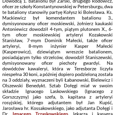
Dowódcą 1. batalionu był Żarski, drugiego Rodowicz,
oficer ze szkoły Konstantynowskiej w Petersburgu, dwa
te bataliony stanowiły partyę Kołysz ki Bolesława. Ks.
Mackiewicz był komendantem batalionu 3.,
dymisyonowany oficer moskiewski, żołnierz kaukaski
Antoniewicz dowodził 4-tym, piątym plutonem X., 6-
tym oficer moskiewskiej artyleryi Kozakowski
Stanisław, 7-mym Dominik Małecki, także oficer
artyleryi, 8-mym inżynier Kasper Małecki
(Kasperowicz), dziewiątym wreszcie batalionem,
posiadającym tylko strzelców, dowodził Staniszewski,
dymisyonowany oficer piechoty gwardyi. Na
dowódców kawaleryi, która w Teresborze liczyła
niespełna 30 koni, a później dopiero podzieloną została
na 3 oddziały, wyznaczeni byli Łabanowski, Bielewicz i
Olszewski Benedykt. Sztab Dołęgi miał w swoim
składzie Ignacego Laskowskiego (Ignacego z
Gorszczyzny) jako szefa, b. kapitana z artyleryi
rosyjskiej, którego adjutantem był Jan Kupść,
Jarosława hr. Kossakowskiego, jako adjutanta Dołęgi i
Dr.
Ignacego Trzaskowskiego
, lekarza i kasyera