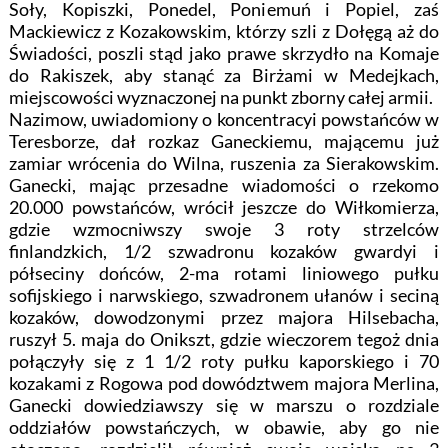
Soły, Kopiszki, Ponedel, Poniemuń i Popiel, zaś
Mackiewicz z Kozakowskim, którzy szli z Dołęgą aż do
Świadości, poszli stąd jako prawe skrzydło na Komaje
do Rakiszek, aby stanąć za Birżami w Medejkach,
miejscowości wyznaczonej na punkt zborny całej armii.
Nazimow, uwiadomiony o koncentracyi powstańców w
Teresborze, dał rozkaz Ganeckiemu, mającemu już
zamiar wrócenia do Wilna, ruszenia za Sierakowskim.
Ganecki, mając przesadne wiadomości o rzekomo
20.000 powstańców, wrócił jeszcze do Wiłkomierza,
gdzie wzmocniwszy swoje 3 roty strzelców
finlandzkich, 1/2 szwadronu kozaków gwardyi i
półseciny dońców, 2-ma rotami liniowego pułku
sofijskiego i narwskiego, szwadronem ułanów i seciną
kozaków, dowodzonymi przez majora Hilsebacha,
ruszył 5. maja do Onikszt, gdzie wieczorem tegoż dnia
połączyły się z 1 1/2 roty pułku kaporskiego i 70
kozakami z Rogowa pod dowództwem majora Merlina,
Ganecki dowiedziawszy się w marszu o rozdziale
oddziałów powstańczych, w obawie, aby go nie