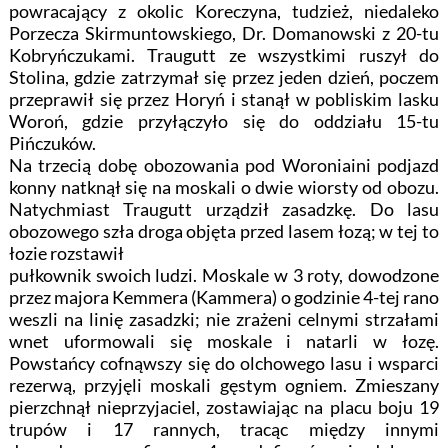
powracający z okolic Koreczyna, tudzież, niedaleko
Porzecza Skirmuntowskiego, Dr. Domanowski z 20-tu
Kobryńczukami. Traugutt ze wszystkimi ruszył do
Stolina, gdzie zatrzymał się przez jeden dzień, poczem
przeprawił się przez Horyń i stanął w pobliskim lasku
Woroń, gdzie przyłączyło się do oddziału 15-tu
Pińczuków.
Na trzecią dobę obozowania pod Woroniaini podjazd
konny natknął się na moskali o dwie wiorsty od obozu.
Natychmiast Traugutt urządził zasadzkę. Do lasu
obozowego szła droga objęta przed lasem łozą; w tej to
łozie rozstawił
pułkownik swoich ludzi. Moskale w 3 roty, dowodzone
przez majora Kemmera (Kammera) o godzinie 4-tej rano
weszli na linię zasadzki; nie zrażeni celnymi strzałami
wnet uformowali się moskale i natarli w łozę.
Powstańcy cofnąwszy się do olchowego lasu i wsparci
rezerwą, przyjęli moskali gęstym ogniem. Zmieszany
pierzchnął nieprzyjaciel, zostawiając na placu boju 19
trupów i 17 rannych, tracąc między innymi