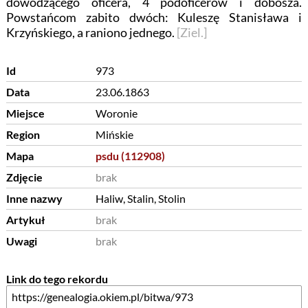
dowodzącego oficera, 4 podoficerów i dobosza.
Powstańcom zabito dwóch: Kuleszę Stanisława i
Krzyńskiego, a raniono jednego.
[Ziel.]
Id
973
Data
23.06.1863
Miejsce
Woronie
Region
Mińskie
Mapa
psdu (112908)
Zdjęcie
brak
Inne nazwy
Haliw, Stalin, Stolin
Artykuł
brak
Uwagi
brak
Link do tego rekordu