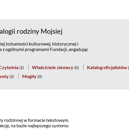
ogii rodziny Mojsiej
ej tożsamości kulturowej, historycznej i
na z ogólnymi programami Fundacji, angażując
Czytelnia
Właściciele ziemscy
Katalog oficjalistów
(
2
)
(
0
)
(
enty
Mogiły
(
2
)
(
0
)
y rodzinnej w formacie tekstowym.
kcję, na bazie najlepszego systemu