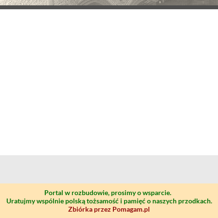
Portal w rozbudowie, prosimy o wsparcie.
Uratujmy wspólnie polską tożsamość i pamięć o naszych przodkach.
Zbiórka przez Pomagam.pl