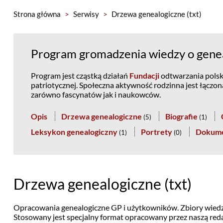
Strona główna
>
Serwisy
>
Drzewa genealogiczne (txt)
Program gromadzenia wiedzy o geneal
Program jest cząstką działań
Fundacji
odtwarzania polski
patriotycznej. Społeczna aktywność rodzinna jest łączo
zarówno fascynatów jak i naukowców.
Opis
Drzewa genealogiczne
Biografie
(
5
)
(
1
)
Leksykon genealogiczny
Portrety
Dokum
(
1
)
(
0
)
Drzewa genealogiczne (txt)
Opracowania genealogiczne GP i użytkowników. Zbiory wiedz
Stosowany jest specjalny format opracowany przez naszą reda