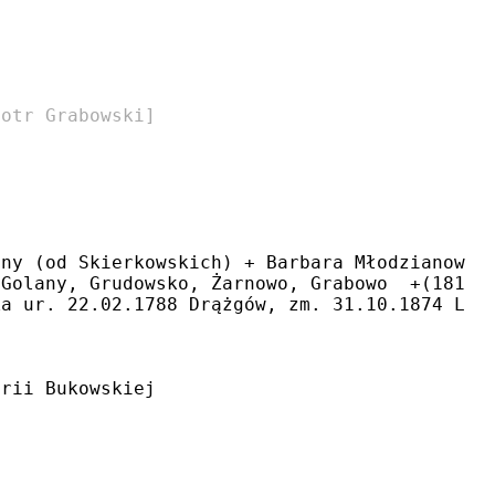
iotr Grabowski]
any (od Skierkowskich) + Barbara Młodzianowsk
 Golany, Grudowsko, Żarnowo, Grabowo  +(1810)
ka ur. 22.02.1788 Drążgów, zm. 31.10.1874 Lwó
orii Bukowskiej