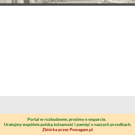
Portal w rozbudowie, prosimy o wsparcie.
Uratujmy wspólnie polską tożsamość i pamięć o naszych przodkach.
Zbiórka przez Pomagam.pl