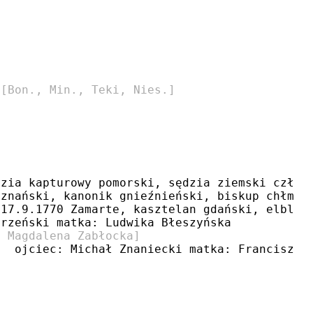
 
[Bon., Min., Teki, Nies.]
dzia kapturowy pomorski, sędzia ziemski człoc
oznański, kanonik gnieźnieński, biskup chłmiń
 17.9.1770 Zamarte, kasztelan gdański, elbląs
orzeński matka: Ludwika Błeszyńska
. Magdalena Zabłocka]
6  ojciec: Michał Znaniecki matka: Franciszka