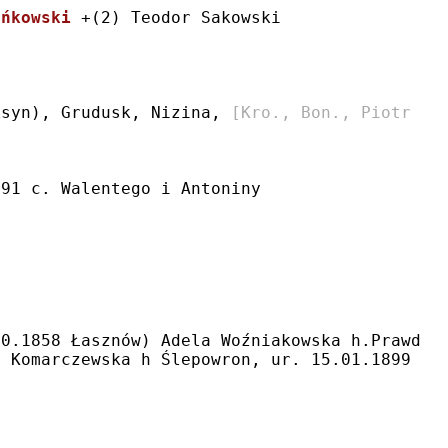
ańkowski
 +(2) Teodor Sakowski
ksyn), Grudusk, Nizina, 
[Kro., Bon., Piotr Gr
791 c. Walentego i Antoniny
10.1858 Łasznów) Adela Woźniakowska h.Prawdzi
a Komarczewska h Ślepowron, ur. 15.01.1899 Ty