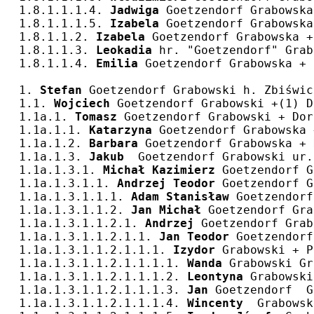
1.8.1.1.1.4. 
Jadwiga
 Goetzendorf Grabowska
1.8.1.1.1.5. 
Izabela
 Goetzendorf Grabowska
1.8.1.1.2. 
Izabela
 Goetzendorf Grabowska +
1.8.1.1.3. 
Leokadia
 hr. "Goetzendorf" Grab
1.8.1.1.4. 
Emilia
 Goetzendorf Grabowska + 
1. 
Stefan
 Goetzendorf Grabowski h. Zbiświc
1.1. 
Wojciech
 Goetzendorf Grabowski +(1) D
1.1a.1. 
Tomasz
 Goetzendorf Grabowski + Dor
1.1a.1.1. 
Katarzyna
 Goetzendorf Grabowska 
1.1a.1.2. 
Barbara
 Goetzendorf Grabowska + 
1.1a.1.3. 
Jakub
  Goetzendorf Grabowski ur.
1.1a.1.3.1. 
Michał Kazimierz
 Goetzendorf G
1.1a.1.3.1.1. 
Andrzej Teodor
 Goetzendorf G
1.1a.1.3.1.1.1. 
Adam Stanisław
 Goetzendorf
1.1a.1.3.1.1.2. 
Jan Michał
 Goetzendorf Gra
1.1a.1.3.1.1.2.1. 
Andrzej
 Goetzendorf Grab
1.1a.1.3.1.1.2.1.1. 
Jan Teodor
 Goetzendorf
1.1a.1.3.1.1.2.1.1.1. 
Izydor
 Grabowski + P
1.1a.1.3.1.1.2.1.1.1.1. 
Wanda
 Grabowski Gr
1.1a.1.3.1.1.2.1.1.1.2. 
Leontyna
 Grabowski
1.1a.1.3.1.1.2.1.1.1.3. 
Jan
 Goetzendorf  G
1.1a.1.3.1.1.2.1.1.1.4. 
Wincenty
  Grabowsk