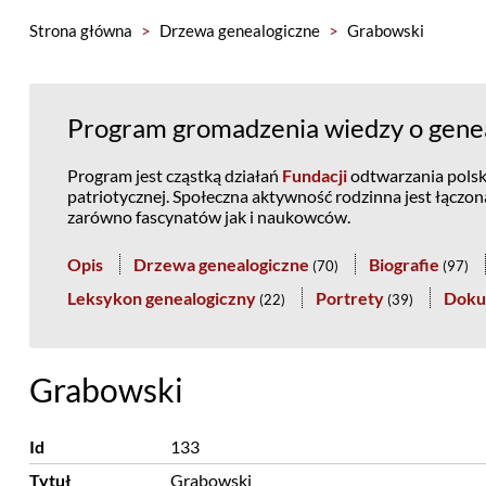
Strona główna
>
Drzewa genealogiczne
>
Grabowski
Program gromadzenia wiedzy o genea
Program jest cząstką działań
Fundacji
odtwarzania polski
patriotycznej. Społeczna aktywność rodzinna jest łączo
zarówno fascynatów jak i naukowców.
Opis
Drzewa genealogiczne
Biografie
(
70
)
(
97
)
Leksykon genealogiczny
Portrety
Doku
(
22
)
(
39
)
Grabowski
Id
133
Tytuł
Grabowski