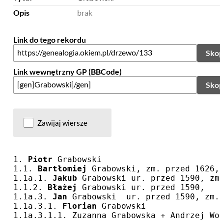
Opis
brak
Link do tego rekordu
Sko
Link wewnętrzny GP (BBCode)
Sko
Zawijaj wiersze
1. 
Piotr
 Grabowski
1.1. 
Bartłomiej
 Grabowski, zm. przed 1626,
1.1a.1. 
Jakub
 Grabowski ur. przed 1590, zm
1.1.2. 
Błażej
 Grabowski ur. przed 1590,
1.1a.3. 
Jan
 Grabowski  ur. przed 1590, zm.
1.1a.3.1. 
Florian
 Grabowski
1.1a.3.1.1. Zuzanna Grabowska + Andrzej Wo