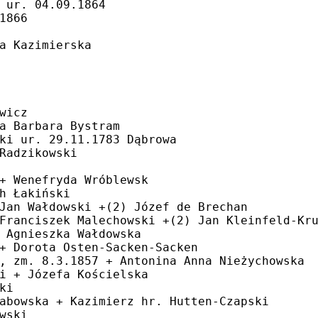
 ur. 04.09.1864
1866
a Kazimierska
wicz
a Barbara Bystram
ki ur. 29.11.1783 Dąbrowa
Radzikowski
+ Wenefryda Wróblewsk
h Łakiński
Jan Wałdowski +(2) Józef de Brechan
Franciszek Malechowski +(2) Jan Kleinfeld-Kr
 Agnieszka Wałdowska
+ Dorota Osten-Sacken-Sacken
, zm. 8.3.1857 + Antonina Anna Nieżychowska
i + Józefa Kościelska
ki
abowska + Kazimierz hr. Hutten-Czapski
wski