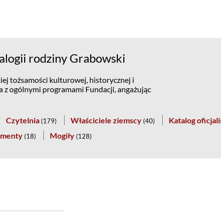
logii rodziny Grabowski
ej tożsamości kulturowej, historycznej i
na z ogólnymi programami Fundacji, angażując
Czytelnia
Właściciele ziemscy
Katalog oficjal
(
179
)
(
40
)
menty
Mogiły
(
18
)
(
128
)