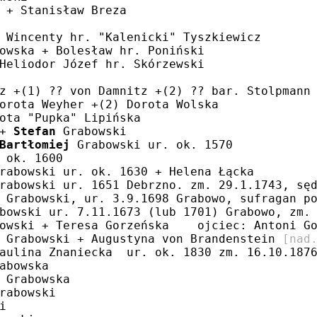
 + Stanisław Breza
 Wincenty hr. "Kalenicki" Tyszkiewicz
owska + Bolesław hr. Poniński
Heliodor Józef hr. Skórzewski
z +(1) ?? von Damnitz +(2) ?? bar. Stolpmann
orota Weyher +(2) Dorota Wolska
ota "Pupka" Lipińska
+ 
Stefan
 Grabowski
Bartłomiej
 Grabowski ur. ok. 1570
 ok. 1600
rabowski ur. ok. 1630 + Helena Łącka
rabowski ur. 1651 Debrzno. zm. 29.1.1743, sę
 Grabowski, ur. 3.9.1698 Grabowo, sufragan p
bowski ur. 7.11.1673 (lub 1701) Grabowo, zm.
owski + Teresa Gorzeńska    ojciec: Antoni G
 Grabowski + Augustyna von Brandenstein 
[nad
aulina Znaniecka  ur. ok. 1830 zm. 16.10.187
abowska
 Grabowska
rabowski
i