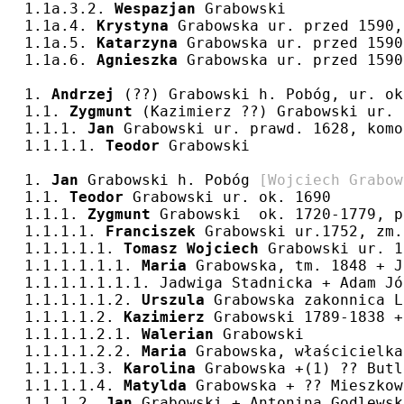
1.1a.3.2. 
Wespazjan
 Grabowski
1.1a.4. 
Krystyna
 Grabowska ur. przed 1590,
1.1a.5. 
Katarzyna
 Grabowska ur. przed 1590
1.1a.6. 
Agnieszka
 Grabowska ur. przed 1590
1. 
Andrzej
 (??) Grabowski h. Pobóg, ur. ok
1.1. 
Zygmunt
 (Kazimierz ??) Grabowski ur. 
1.1.1. 
Jan
 Grabowski ur. prawd. 1628, komo
1.1.1.1. 
Teodor
 Grabowski
1. 
Jan
 Grabowski h. Pobóg 
[Wojciech Grabow
1.1. 
Teodor
 Grabowski ur. ok. 1690
1.1.1. 
Zygmunt
 Grabowski  ok. 1720-1779, p
1.1.1.1. 
Franciszek
 Grabowski ur.1752, zm.
1.1.1.1.1. 
Tomasz Wojciech
 Grabowski ur. 1
1.1.1.1.1.1. 
Maria
 Grabowska, tm. 1848 + J
1.1.1.1.1.1.1. Jadwiga Stadnicka + Adam Jó
1.1.1.1.1.2. 
Urszula
 Grabowska zakonnica L
1.1.1.1.2. 
Kazimierz
 Grabowski 1789-1838 +
1.1.1.1.2.1. 
Walerian
 Grabowski
1.1.1.1.2.2. 
Maria
 Grabowska, właścicielka
1.1.1.1.3. 
Karolina
 Grabowska +(1) ?? Butl
1.1.1.1.4. 
Matylda
 Grabowska + ?? Mieszkow
1.1.1.2. 
Jan
 Grabowski + Antonina Godlewsk