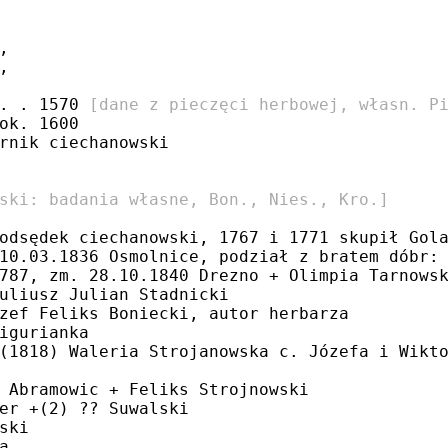
,
,
. . 1570 
[dane z pieczęci herbowej, własn. P
ok. 1600
rnik ciechanowski
ski: badania własne, Bon., Nies., Kro.]
odsędek ciechanowski, 1767 i 1771 skupił Gol
10.03.1836 Osmolnice, podział z bratem dóbr:
787, zm. 28.10.1840 Drezno + Olimpia Tarnows
uliusz Julian Stadnicki
zef Feliks Boniecki, autor herbarza
igurianka
(1818) Waleria Strojanowska c. Józefa i Wikt
 Abramowic + Feliks Strojnowski
er +(2) ?? Suwalski
ski
a