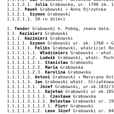
1.1.1.2.1. 
Julia
 Grabowska, ur. 1790 zm. 1
1.1.2. 
Paweł
 Grabowski + Anna Ojrzyńska
1.1.2.1. 
Szymon
 Grabowski
1.1.2.1.1. 10-ro dzieci
1. 
Teodor
 Grabowski h. Pobóg, znana data. 
1.1. 
Kazimierz
 Grabowski
1.1.1. 
Kazimierz
 Grabowski
1.1.1.1. 
Szymon
 Grabowski ur. ok. 1760 + G
1.1.1.1.1. 
Feliks
 Grabowski, właściciel Ro
1.1.1.1.1.1. 
Włodzimierz
 Grabowski – właś.
1.1.1.1.1.2. 
Ludwik
 Grabowski, właść. Puch
1.1.1.1.1.2.1. 
Stanisław
 Grabowski
1.1.1.1.1.2.2. 
Maria
 Grabowska
1.1.1.1.1.2.3. 
Karolina
 Grabowska
1.1.1.1.2. 
Antoni
 Grabowski + Marycyna Ost
1.1.1.1.3. 
Jan
 Grabowski właść. Strzałkowa
1.1.1.1.3.1. 
Józef
 Grabowski, ur.ok.1832/3
1.1.1.1.3.1.1. 
Kajetan
 Grabowski ur ok.185
1.1.1.1.3.1.1.1. 
Czesława
 Grabowska
1.1.1.1.3.1.1.2. 
Bolesław
 Grabowski ur. 19
1.1.1.1.3.1.1.2.1. 
Piotr
 Grabowski 
1.1.1.1.3.1.2. 
Leon Józef
 Grabowski ur. 04