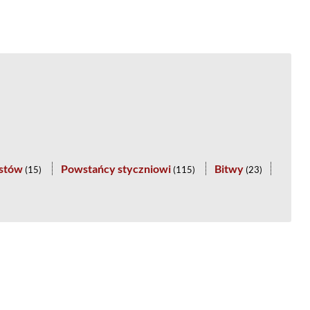
istów
Powstańcy styczniowi
Bitwy
(
15
)
(
115
)
(
23
)