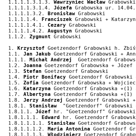
1.1.1.1.3.1.3. 
Wawrzyniec Wacław
 Grabowski
1.1.1.1.3.1.4. 
Józefa
 Grabowska ur. 14.04.
1.1.1.1.3.2. 
Bronisław
 Grabowski
1.1.1.1.4. 
Franciszek
 Grabowski + Katarzyn
1.1.1.1.4.1. 
Cezary
 Grabowski
1.1.1.1.4.2. 
Augustyn
 Grabowski
1.1.2. 
Zygmunt
 Grabowski
1. 
Krzysztof
 Goetzendorf Grabowski h. Zbiś
1.1. 
Jan Jakub
 Goetzendorf Grabowski + Ann
1.1.1. 
Michał Andrzej
  Goetzendorf Grabows
1.2. 
Joanna
 Goetzendorf Grabowska + Józef 
1.3. 
Stefan
 Goetzendorf Grabowski
1.4. 
Piotr Bonifacy
 Goetzendorf Grabowski 
1.5. 
Zofia
 Goetzendorf Grabowska + Wojciec
1.6. 
Katarzyna
 Goetzendorf Grabowska +(1) 
1.7. 
Albertyna
 Goetzendorf Grabowska +(1) 
1.8. 
Jerzy Andrzej
 Goetzendorf Grabowski +
1.8.1. 
Stanisław
  "Goetzendorf" Grabowski 
1.8.1.1. 
Józef
 hr. "Goetzendorf" Grabowski
1.8.1.1.1. 
Edward
 hr. Goetzendorf Grabowsk
1.8.1.1.1.1. 
Stanisław
 Goetzendorf Grabows
1.8.1.1.1.2. 
Maria Antonina
 Goetzendorf Gr
1.8.1.1.1.3. 
Włodzimierz
 Goetzendorf Grabo