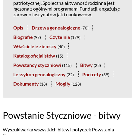
patriotycznej. Społeczna aktywność rodzinna jest
łączona z ogólnymi programami Fundacji, angażując
zarówno fascynatów jak i naukowców.
Opis
Drzewa genealogiczne
(
70
)
Biografie
Czytelnia
(
97
)
(
179
)
Właściciele ziemscy
(
40
)
Katalog oficjalistów
(
15
)
Powstańcy styczniowi
Bitwy
(
115
)
(
23
)
Leksykon genealogiczny
Portrety
(
22
)
(
39
)
Dokumenty
Mogiły
(
18
)
(
128
)
Powstanie Styczniowe - bitwy
Wyszukiwarka wszystkich bitew i potyczek Powstania