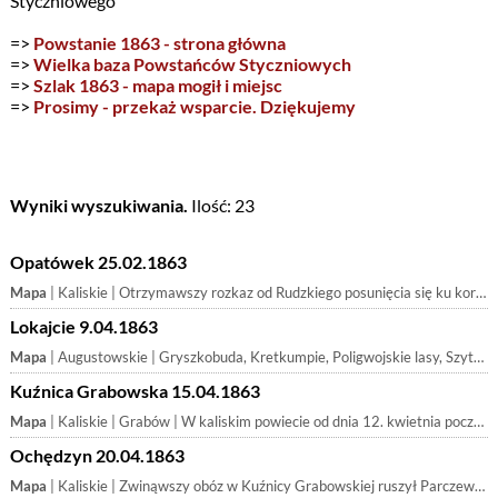
Styczniowego
=>
Powstanie 1863 - strona główna
=>
Wielka baza Powstańców Styczniowych
=>
Szlak 1863 - mapa mogił i miejsc
=>
Prosimy - przekaż wsparcie. Dziękujemy
Wyniki wyszukiwania.
Ilość: 23
Opatówek 25.02.1863
Mapa
| Kaliskie | Otrzymawszy rozkaz od Rudzkiego posunięcia się ku kordonowi po bron, oddział i Józefa Oxińskiego ze szkoły wojskowej w Cuneo, źle uzbrojony, składają
Lokajcie 9.04.1863
Mapa
| Augustowskie | Gryszkobuda, Kretkumpie, Poligwojskie lasy, Szytejki, Sapież | ścigany przez znaczniejsze siły moskiewskie, przeniósł Andruszkiewicz obóz na północ bliżej Niemna i ominąwszy Wysoką i Karczową Rudę 7. 4. stanął pod
Kuźnica Grabowska 15.04.1863
Mapa
| Kaliskie | Grabów | W kaliskim powiecie od dnia 12. kwietnia począł formować oddział Franciszek Parczewski, mianowany naczelnikiem tegoż powiatu. W czasie organizowania,
Ochędzyn 20.04.1863
Mapa
| Kaliskie | Zwinąwszy obóz w Kuźnicy Grabowskiej ruszył Parczewski w kierunku południowo-wschodnim, aby w okolicach Działoszyna połączyć się z celem wspólnego dz