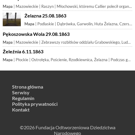
Mapa
| Mazowieckie | Raszyn | Młochowski, któremu Callier polecił organizowanie piechoty w powiecie rawskim, kontynuując myśl pułkownika, z pozostałymi 30 ludźmi eskorty Calliera,
Żelazna 25.08.1863
Mapa
| Podlaskie | Dąbrówka, Garwolin, Huta Żelazna, Czersk, Lubice, Parnawka, | Potyczka ta odbyła się po obu stronach traktu lubelskiego pomiędzy Żelazną (Lubelskie) a Lubicami (Mazowieckie). Po stronie moskiewskiej walczyło 9 ro
Pękoszowska Wola 29.08.1863
Mapa
| Mazowieckie | Zebrawszy rozbitków oddziału Grabowskiego, Ludwik Brzozowski pod Pękoszowską Wolą rozbił secinę kozaków i pomknął ze swoją jazdą ku Tomaszowu
Żeleźnia 6.11.1863
Mapa
| Płockie | Ostrołęka, Pościenie, Rzodkiewnica, Żelazna | Podczas gdy na zachodzie województwa oddziały w okolicach Lubowidza porozbijane nie mogły już nabrać sił, w środku i na wschodzie województwa organizo
Strona główna
Serwisy
Regulamin
Polityka prywatności
Kontakt
©2026 Fundacja Odtworzeniowa Dziedzictwa
Narodowego