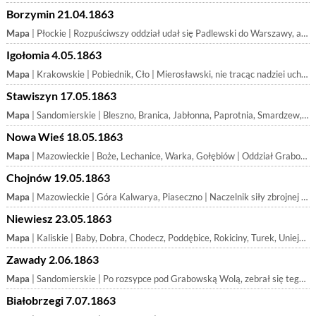
Borzymin 21.04.1863
Mapa
| Płockie | Rozpuściwszy oddział udał się Padlewski do Warszawy, aby otrzymać misyę w Lubelskie. Rząd atoli odmówi! mu i nakazał niezwłoczny powrót w Płockie, Pr
Igołomia 4.05.1863
Mapa
| Krakowskie | Pobiednik, Cło | Mierosławski, nie tracąc nadziei uchwycenia rządów powstańczych, wysłał do Krakowa Jana Kurzynę celem organizowania na własną rękę, wbrew Rządowi Naro
Stawiszyn 17.05.1863
Mapa
| Sandomierskie | Bleszno, Branica, Jabłonna, Paprotnia, Smardzew, Stromiec | Uchodząc przed wojskami Meller-Zakomelskiego Drewnowski, pozostawiając 10 ułanów ochotników ich losowi pod Ulnowein zostawił za sobą aryergardę z 70 s
Nowa Wieś 18.05.1863
Mapa
| Mazowieckie | Boże, Lechanice, Warka, Gołębiów | Oddział Grabowskiego, uchodząc przed pościgiem g-la Meller-Zakomelskiego ciągle za mm postępującego, przez wieś Boże zdążał do Pilicy, którą przeszedł
Chojnów 19.05.1863
Mapa
| Mazowieckie | Góra Kalwarya, Piaseczno | Naczelnik siły zbrojnej powiatu warszawskiego major Kononowicz zawiadomiony, że moskale po rozbiciu Grabowskiego pod Nową Wsią (p. t) zatrzymali się w
Niewiesz 23.05.1863
Mapa
| Kaliskie | Baby, Dobra, Chodecz, Poddębice, Rokiciny, Turek, Uniejów | Oddziały Oborskiego, Włodka i Szumlańskiego pod dowództwem Słupskiego, liczące 1400 ludzi, wkroczywszy z Mazowieckiego w Kaliskie, stoczyły koło Uniej
Zawady 2.06.1863
Mapa
| Sandomierskie | Po rozsypce pod Grabowską Wolą, zebrał się tegoż samego dnia wieczorem na nowo oddział Kononowicz a, lecz otoczony zewsząd, rozpuścił Kononowicz ludzi
Białobrzegi 7.07.1863