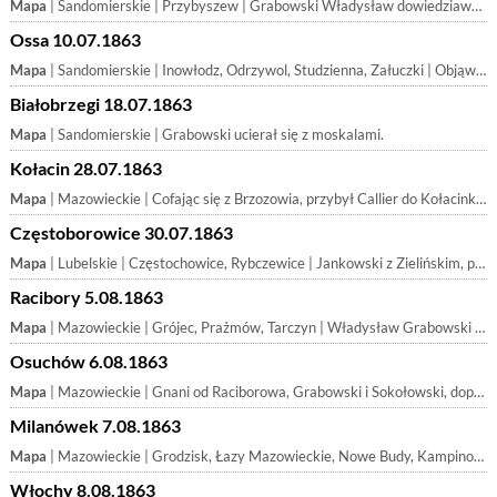
Mapa
| Sandomierskie | Przybyszew | Grabowski Władysław dowiedziawszy się, że w Białobrzegach znajduje się tylko 1 rota piechoty bez dowódcy i 30 kozaków dońskich, rozdzielił po północy
Ossa 10.07.1863
Mapa
| Sandomierskie | Inowłodz, Odrzywol, Studzienna, Załuczki | Objąwszy obowiązki dowódcy po Bajerze, który zbyt powolnie pracował nad organizacyą, przez dwa miesiące organizował major Ludwik Żychliński w okolicy
Białobrzegi 18.07.1863
Mapa
| Sandomierskie | Grabowski ucierał się z moskalami.
Kołacin 28.07.1863
Mapa
| Mazowieckie | Cofając się z Brzozowia, przybył Callier do Kołacinka w zamiarze wypoczęcia w pobliskim Kołacinie. Wobec jednak wiadomości, że tamże znajdują się koza
Częstoborowice 30.07.1863
Mapa
| Lubelskie | Częstochowice, Rybczewice | Jankowski z Zielińskim, połączywszy się z oddziałem Grzymały, mając razem około 1000 ludzi, zatrzymali się we dworze w Rybczewicach. Niebawem Grzymała
Racibory 5.08.1863
Mapa
| Mazowieckie | Grójec, Prażmów, Tarczyn | Władysław Grabowski w 140 jazdy — w tem resztki 50 ludzi rozbitego przez Krasnowa oddziałku po Bajerze — i 70 piechoty połączył się z Konstantym Sokoł
Osuchów 6.08.1863
Mapa
| Mazowieckie | Gnani od Raciborowa, Grabowski i Sokołowski, dopędzeni koło Osuchowa w dalszym ciągu ratowali się ucieczką w stronę Grodziska
Milanówek 7.08.1863
Mapa
| Mazowieckie | Grodzisk, Łazy Mazowieckie, Nowe Budy, Kampinos, Płochocin, | Uchodząc z pod Osuchowa Grabowski i Sokołowski zatrzymali się na wypoczynek w Milanówku, gdy konie juz dalej iść nie mogły. Strzelcy zostawieni opodal
Włochy 8.08.1863