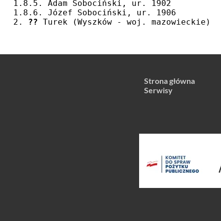
1.8.5. Adam Sobociński, ur. 1902
1.8.6. Józef Sobociński, ur. 1906
2. 
??
 Turek (Wyszków - woj. mazowieckie)
Strona główna
Serwisy