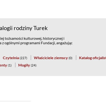
logii rodziny Turek
ej tożsamości kulturowej, historycznej i
na z ogólnymi programami Fundacji, angażując
Czytelnia
Właściciele ziemscy
Katalog oficjali
(
227
)
(
0
)
enty
Mogiły
(
1
)
(
24
)