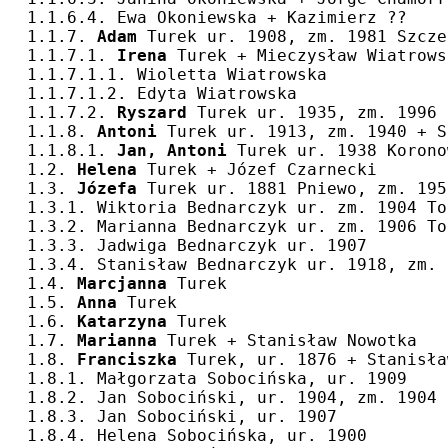
1.1.6.4. Ewa Okoniewska + Kazimierz ??
1.1.7. 
Adam
 Turek ur. 1908, zm. 1981 Szcze
1.1.7.1. 
Irena
 Turek + Mieczysław Wiatrows
1.1.7.1.1. Wioletta Wiatrowska
1.1.7.1.2. Edyta Wiatrowska
1.1.7.2. 
Ryszard
 Turek ur. 1935, zm. 1996 
1.1.8. 
Antoni
 Turek ur. 1913, zm. 1940 + S
1.1.8.1. 
Jan, Antoni
 Turek ur. 1938 Korono
1.2. 
Helena
 Turek + Józef Czarnecki
1.3. 
Józefa
 Turek ur. 1881 Pniewo, zm. 195
1.3.1. Wiktoria Bednarczyk ur. zm. 1904 To
1.3.2. Marianna Bednarczyk ur. zm. 1906 To
1.3.3. Jadwiga Bednarczyk ur. 1907
1.3.4. Stanisław Bednarczyk ur. 1918, zm. 
1.4. 
Marcjanna
 Turek
1.5. 
Anna
 Turek
1.6. 
Katarzyna
 Turek
1.7. 
Marianna
 Turek + Stanisław Nowotka
1.8. 
Franciszka
 Turek, ur. 1876 + Stanisła
1.8.1. Małgorzata Sobocińska, ur. 1909
1.8.2. Jan Sobociński, ur. 1904, zm. 1904
1.8.3. Jan Sobociński, ur. 1907
1.8.4. Helena Sobocińska, ur. 1900