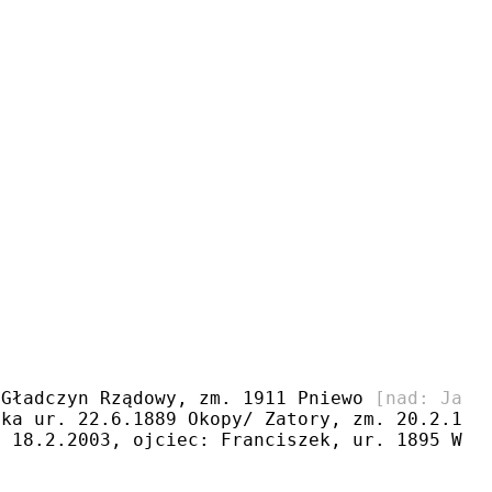
 Gładczyn Rządowy, zm. 1911 Pniewo 
[nad: Janu
ska ur. 22.6.1889 Okopy/ Zatory, zm. 20.2.192
. 18.2.2003, ojciec: Franciszek, ur. 1895 Wię