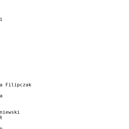
i
a Filipczak
a
niewski
ł
o