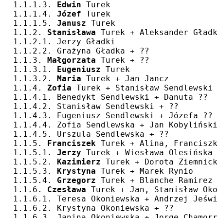
1.1.1.3. 
Edwin
 Turek
1.1.1.4. 
Józef
 Turek
1.1.1.5. 
Janusz
 Turek
1.1.2. 
Stanisława
 Turek + Aleksander Gładk
1.1.2.1. Jerzy Gładki
1.1.2.2. Grażyna Gładka + ??
1.1.3. 
Małgorzata
 Turek + ??
1.1.3.1. 
Eugeniusz
 Turek
1.1.3.2. 
Maria
 Turek + Jan Jancz
1.1.4. 
Zofia
 Turek + Stanisław Sendlewski
1.1.4.1. Benedykt Sendlewski + Danuta ??
1.1.4.2. Stanisław Sendlewski + ??
1.1.4.3. Eugeniusz Sendlewski + Józefa ??
1.1.4.4. Zofia Sendlewska + Jan Kobyliński
1.1.4.5. Urszula Sendlewska + ??
1.1.5. 
Franciszek
 Turek + Alina, Franciszk
1.1.5.1. 
Jerzy
 Turek + Wiesława Olesińska
1.1.5.2. 
Kazimierz
 Turek + Dorota Ziemnick
1.1.5.3. 
Krystyna
 Turek + Marek Rynio
1.1.5.4. 
Grzegorz
 Turek + Blanche Ramirez
1.1.6. 
Czesława
 Turek + Jan, Stanisław Oko
1.1.6.1. Teresa Okoniewska + Andrzej Jeświ
1.1.6.2. Krystyna Okoniewska + ??
1.1.6.3. Janina Okoniewska + Jorge Chamorr