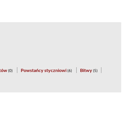
stów
Powstańcy styczniowi
Bitwy
(
0
)
(
6
)
(
5
)