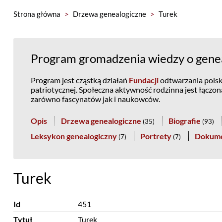
Strona główna
>
Drzewa genealogiczne
>
Turek
Program gromadzenia wiedzy o genea
Program jest cząstką działań
Fundacji
odtwarzania polski
patriotycznej. Społeczna aktywność rodzinna jest łączo
zarówno fascynatów jak i naukowców.
Opis
Drzewa genealogiczne
Biografie
(
35
)
(
93
)
Leksykon genealogiczny
Portrety
Dokum
(
7
)
(
7
)
Turek
Id
451
Tytuł
Turek