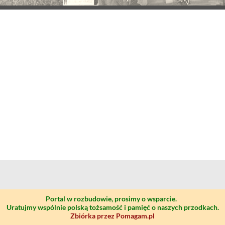
Portal w rozbudowie, prosimy o wsparcie.
Uratujmy wspólnie polską tożsamość i pamięć o naszych przodkach.
Zbiórka przez Pomagam.pl