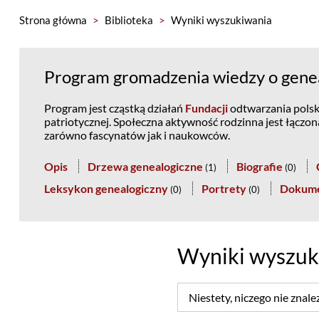
Strona główna
>
Biblioteka
>
Wyniki wyszukiwania
Program gromadzenia wiedzy o genea
Program jest cząstką działań
Fundacji
odtwarzania polski
patriotycznej. Społeczna aktywność rodzinna jest łączo
zarówno fascynatów jak i naukowców.
Opis
Drzewa genealogiczne
Biografie
(
1
)
(
0
)
Leksykon genealogiczny
Portrety
Dokum
(
0
)
(
0
)
Wyniki wyszuk
Niestety, niczego nie znale