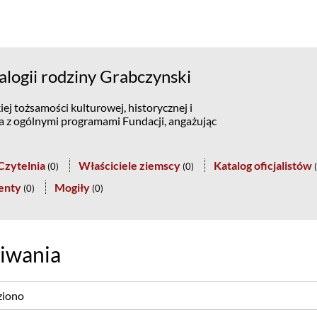
logii rodziny Grabczynski
ej tożsamości kulturowej, historycznej i
na z ogólnymi programami Fundacji, angażując
Czytelnia
Właściciele ziemscy
Katalog oficjalistów
(
0
)
(
0
)
(
enty
Mogiły
(
0
)
(
0
)
iwania
ziono