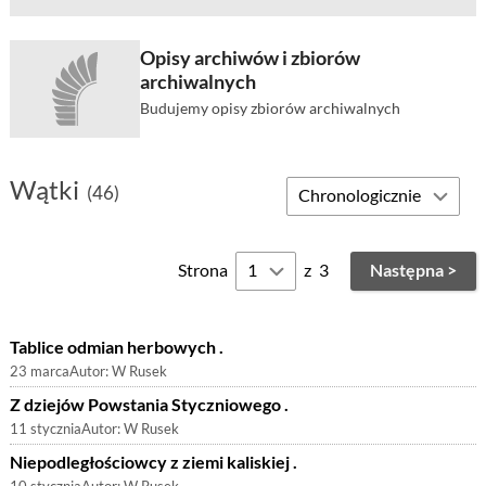
Opisy archiwów i zbiorów
archiwalnych
Budujemy opisy zbiorów archiwalnych
Wątki
(46)
Strona
z
3
Następna >
Tablice odmian herbowych .
23 marca
Autor:
W Rusek
Z dziejów Powstania Styczniowego .
11 stycznia
Autor:
W Rusek
Niepodległościowcy z ziemi kaliskiej .