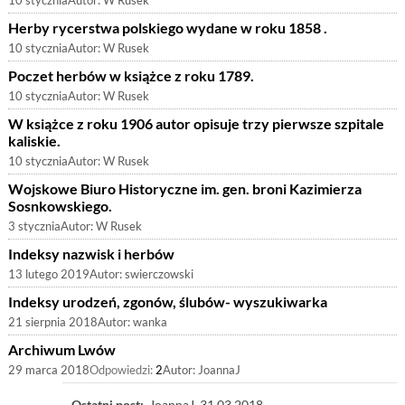
10 stycznia
Autor:
W Rusek
Herby rycerstwa polskiego wydane w roku 1858 .
10 stycznia
Autor:
W Rusek
Poczet herbów w książce z roku 1789.
10 stycznia
Autor:
W Rusek
W książce z roku 1906 autor opisuje trzy pierwsze szpitale
kaliskie.
10 stycznia
Autor:
W Rusek
Wojskowe Biuro Historyczne im. gen. broni Kazimierza
Sosnkowskiego.
3 stycznia
Autor:
W Rusek
Indeksy nazwisk i herbów
13 lutego 2019
Autor:
swierczowski
Indeksy urodzeń, zgonów, ślubów- wyszukiwarka
21 sierpnia 2018
Autor:
wanka
Archiwum Lwów
29 marca 2018
Odpowiedzi:
2
Autor:
JoannaJ
Ostatni post:
JoannaJ
31.03.2018