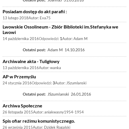
Posiadam dostęp do akt parafii :
13 lutego 2018
Autor:
Eva75
Lwowskie Ossolineum - Zbiór Biblioteki im.Stefanyka we
Lwowi
14 października 2016
Odpowiedzi:
1
Autor:
Adam M
Ostatni post:
Adam M
14.10.2016
Archiwalne akta - Tuligłowy
13 października 2016
Autor:
wanka
AP w Przemyślu
24 stycznia 2016
Odpowiedzi:
3
Autor:
JSzumlanski
Ostatni post:
JSzumlanski
26.01.2016
Archiwa Społeczne
26 listopada 2015
Autor:
aniakwasny1954-1954
Spis ofiar reżimu komunistycznego.
26 września 2015
Autor:
Dzidek Rogalski