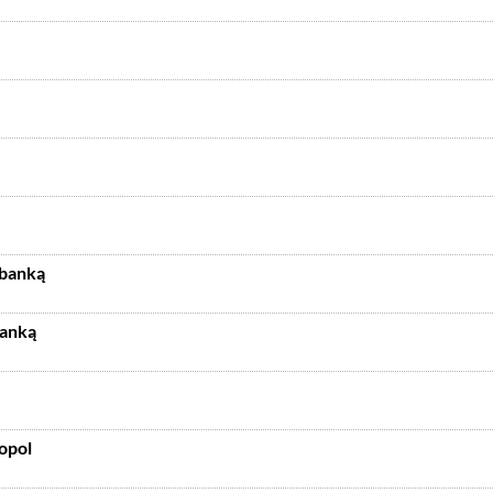
abanką
banką
opol