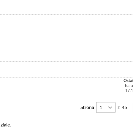
Ostat
hal
17.
Strona
z
45
iale.