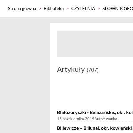
Strona główna
>
Biblioteka
>
CZYTELNIA
>
SŁOWNIK GEO
Artykuły
(707)
BIałozoryszki - Belazariškis, okr. ko
15 października 2015
Autor:
wanka
BIllewicze – Biliunai, okr. kowieński