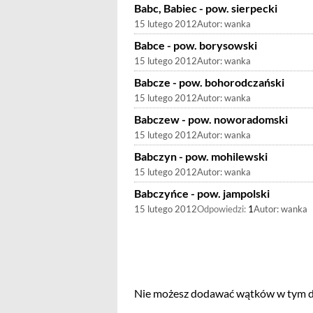
Babc, Babiec - pow. sierpecki
15 lutego 2012
Autor:
wanka
Babce - pow. borysowski
15 lutego 2012
Autor:
wanka
Babcze - pow. bohorodczański
15 lutego 2012
Autor:
wanka
Babczew - pow. noworadomski
15 lutego 2012
Autor:
wanka
Babczyn - pow. mohilewski
15 lutego 2012
Autor:
wanka
Babczyńce - pow. jampolski
15 lutego 2012
Odpowiedzi:
1
Autor:
wanka
Nie możesz dodawać wątków w tym dz