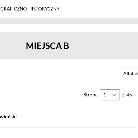
GRAFICZNO-HISTORYCZNY
MIEJSCA B
Strona
z
45
lwieński