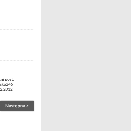
ni post:
uska246
12.2012
Następna >