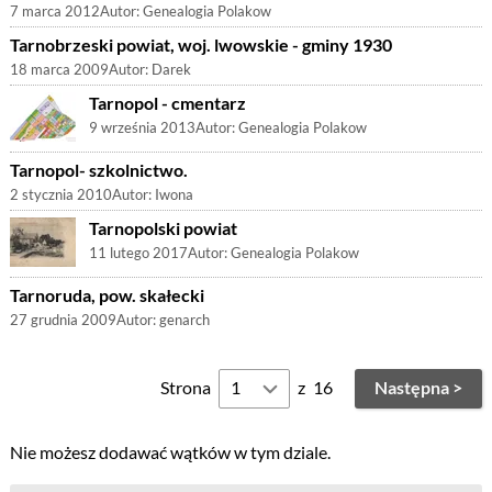
7 marca 2012
Autor:
Genealogia Polakow
Tarnobrzeski powiat, woj. lwowskie - gminy 1930
18 marca 2009
Autor:
Darek
Tarnopol - cmentarz
9 września 2013
Autor:
Genealogia Polakow
Tarnopol- szkolnictwo.
2 stycznia 2010
Autor:
Iwona
Tarnopolski powiat
11 lutego 2017
Autor:
Genealogia Polakow
Tarnoruda, pow. skałecki
27 grudnia 2009
Autor:
genarch
Strona
z
16
Następna >
Nie możesz dodawać wątków w tym dziale.