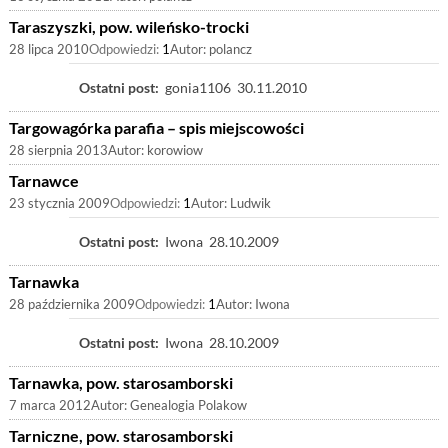
Taraszyszki, pow. wileńsko-trocki
28 lipca 2010
Odpowiedzi:
1
Autor:
polancz
Ostatni post:
gonia1106
30.11.2010
Targowagórka parafia – spis miejscowości
28 sierpnia 2013
Autor:
korowiow
Tarnawce
23 stycznia 2009
Odpowiedzi:
1
Autor:
Ludwik
Ostatni post:
Iwona
28.10.2009
Tarnawka
28 października 2009
Odpowiedzi:
1
Autor:
Iwona
Ostatni post:
Iwona
28.10.2009
Tarnawka, pow. starosamborski
7 marca 2012
Autor:
Genealogia Polakow
Tarniczne, pow. starosamborski