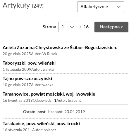
Artykuły
(249)
Strona
z
16
Następna >
Aniela Zuzanna Chrystowska ze Ścibor-Bogusławskich.
20 grudnia 2025
Autor:
W Rusek
Taboryszki, pow. wileński
1 listopada 2009
Autor:
wanka
Tajno pow szczuczyński
10 grudnia 2017
Autor:
wanka
Tamanowice, powiat mościski, woj. lwowskie
16 kwietnia 2019
Odpowiedzi:
1
Autor:
brabant
Ostatni post:
brabant
23.04.2019
Tarakańce, pow. wileński, pow. trocki
16 stycznia 2011
Autor:
polancz