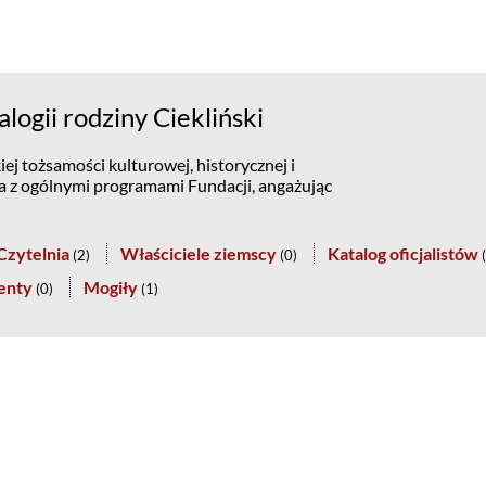
ogii rodziny Ciekliński
ej tożsamości kulturowej, historycznej i
na z ogólnymi programami Fundacji, angażując
Czytelnia
Właściciele ziemscy
Katalog oficjalistów
(
2
)
(
0
)
(
enty
Mogiły
(
0
)
(
1
)