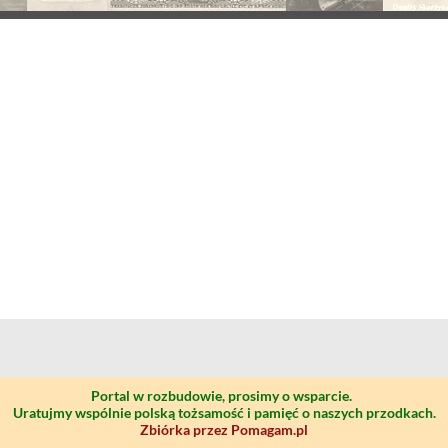
Portal w rozbudowie, prosimy o wsparcie.
Uratujmy wspólnie polską tożsamość i pamięć o naszych przodkach.
Zbiórka przez Pomagam.pl