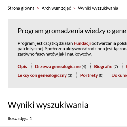
Strona główna
>
Archiwum zdjęć
>
Wyniki wyszukiwania
Program gromadzenia wiedzy o genea
Program jest cząstką działań
Fundacji
odtwarzania polski
patriotycznej. Społeczna aktywność rodzinna jest łączo
zarówno fascynatów jak i naukowców.
Opis
Drzewa genealogiczne
Biografie
(
4
)
(
7
)
Leksykon genealogiczny
Portrety
Dokum
(
3
)
(
0
)
Wyniki wyszukiwania
Ilość zdjęć: 1