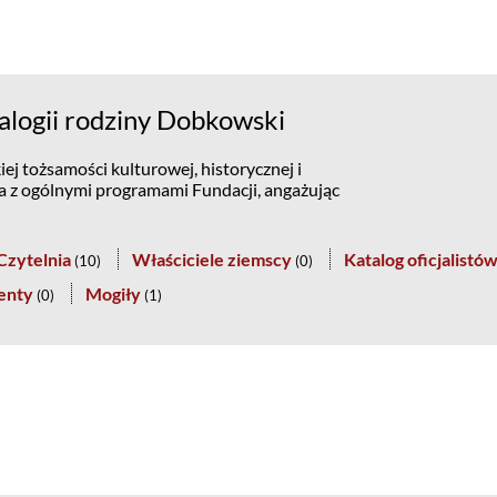
logii rodziny Dobkowski
ej tożsamości kulturowej, historycznej i
na z ogólnymi programami Fundacji, angażując
Czytelnia
Właściciele ziemscy
Katalog oficjalistó
(
10
)
(
0
)
enty
Mogiły
(
0
)
(
1
)