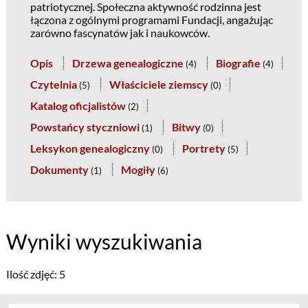
patriotycznej. Społeczna aktywność rodzinna jest
łączona z ogólnymi programami Fundacji, angażując
zarówno fascynatów jak i naukowców.
Opis
Drzewa genealogiczne
Biografie
(
4
)
(
4
)
Czytelnia
Właściciele ziemscy
(
5
)
(
0
)
Katalog oficjalistów
(
2
)
Powstańcy styczniowi
Bitwy
(
1
)
(
0
)
Leksykon genealogiczny
Portrety
(
0
)
(
5
)
Dokumenty
Mogiły
(
1
)
(
6
)
Wyniki wyszukiwania
Ilość zdjęć: 5