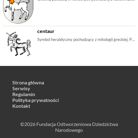
centaur
Symbol heraldyczny pochodzący z mitologii greckiej. Posiada wiele znaczeń. Można symbolizować gniew, zemstę, dzikie namiętności, ale też uosobienie mę | mobilia, m_centaur, stworzeniemityczne
Strona główna
Serwisy
Regulamin
Polityka prywatności
Kontakt
©2026 Fundacja Odtworzeniowa Dziedzictwa
Narodowego