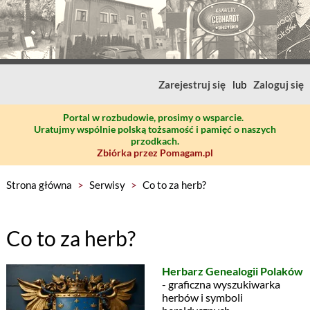
Zarejestruj się
lub
Zaloguj się
Portal w rozbudowie, prosimy o wsparcie.
Uratujmy wspólnie polską tożsamość i pamięć o naszych
przodkach.
Zbiórka przez Pomagam.pl
Strona główna
>
Serwisy
>
Co to za herb?
Co to za herb?
Herbarz Genealogii Polaków
- graficzna wyszukiwarka
herbów i symboli