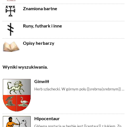
Znamiona bartne
Runy, futhark i inne
Opisy herbarzy
Wyniki wyszukiwania.
Ginwiłł
Herb szlachecki. W górnym polu {{srebrna|srebrnym}} centaur w prawo z wężem zamiast ogona do którego strzela z łuku. W dolnej połowie przedzielonej w | m_centaur, m_łabędź, m_ptak, m_jastrząb, m_pień, m_trawa, m_hipocentaurus, m_srebrna
Hipocentaur
Główną postacią w herbie jest {{centaur}} z łukiem. Znane są wizerunki z centaurem zwróconym w prawą jak i w lewą stronę herbu. Herb prawdopodobnie po | m_centaur, m_hipocentaur, m_łuk