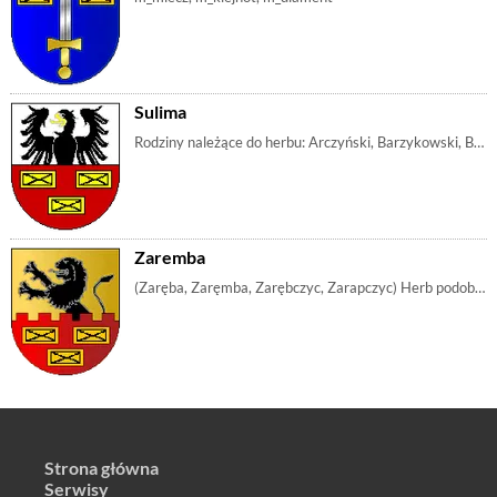
Sulima
Rodziny należące do herbu: Arczyński, Barzykowski, Baytel, Bodywił, , Botwit, Bratkowski, Bratoszewski, Broszniowski, Brzośniewski, Buchler, Budwił, B | m_orzeł, m_klejnot, m_diament, m_ptak
Zaremba
(Zaręba, Zaręmba, Zarębczyc, Zarapczyc) Herb podobny {{Prawdzic|Prawdzic}} Oryginalnie herb miał u góry srebrne pole z czarnym wyskakującym lwem, zw | m_lew, m_mur, m_krenelaż, m_klejnot, m_diament, m_złota, m_czerń
Strona główna
Serwisy