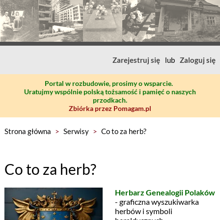
Zarejestruj się
lub
Zaloguj się
Portal w rozbudowie, prosimy o wsparcie.
Uratujmy wspólnie polską tożsamość i pamięć o naszych
przodkach.
Zbiórka przez Pomagam.pl
Strona główna
>
Serwisy
>
Co to za herb?
Co to za herb?
Herbarz Genealogii Polaków
- graficzna wyszukiwarka
herbów i symboli