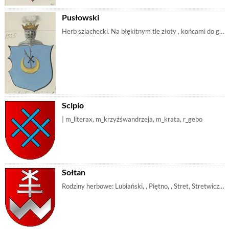
Pusłowski
Herb szlachecki. Na błękitnym tle złoty , końcami do góry, nad nim {{strzała}} na której {{krzyż św. Andrzeja}} (lub litera X). Rodziny należące do | m_póksiężyc, m_strzała, m_grot, m_literax, m_krzyśwandrzeja, m_gebo, m_krzyżchrystusa
Scipio
| m_literax, m_krzyżśwandrzeja, m_krata, r_gebo
Sołtan
Rodziny herbowe: Lubiański, , Piętno, , Stret, Stretwicz, Sułtan, Ustrabowski, Wiserski | m_krzyż, m_krzyżkotwica, m_łękawica, m_literaw, m_literax, m_krzyżodwójny, m_krzyżbiałoruski, m_krzyżwywyższony, m_gwiazda