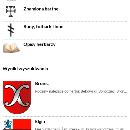
Znamiona bartne
Runy, futhark i inne
Opisy herbarzy
Wyniki wyszukiwania.
Bronic
Rodziny należące do herbu: Bekowski, Borodziec, Bronic, Bykowski, Citowicz, Gausowicz, Gawryłowicz, Hawszewicz, Tudorowski, Turodowski, Wadomski, Ward | m_literax, m_krzyżśwandrzeja, r_gebo
Elgin
Herb szlachecki | m_literax, m_krzyżśwandrzeja, m_gryf, r_gebo