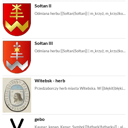
Sołtan II
Odmiana herbu {{Sołtan|Sołtan}} | m_krzyż, m_krzyżkotwica, m_łękawica, m_literaw, m_literax, m_krzyżpodwójny, m_krzyżbiałoruski, m_krzyżwywyższony, m_gwiazda
Sołtan III
Odmiana herbu {{Sołtan|Sołtan}} | m_krzyż, m_krzyżkotwica, m_łękawica, m_literaw, m_literax, m_krzyżpodwójny, m_krzyżbiałoruski, m_krzyżwywyższony, m_gwiazda, m_lilia, m_lilijka
Witebsk - herb
Przedzaborczy herb miasta Witebska. W {{błękit|błękitnym}} polu tarcza z głową {{Jezus|Chrystusa}}. Czasem z datą 1599. Porównaj: {{Witebsk - herb zab | m_głowa, m_chrystus, m_literas, m_literai, m_literax, m_miecz, m_błękit, m_jezus
gebo
Kaunaz, kenan, Kenaz. Symbol [[futhark|futharku]] - alfabetu {{runy|runicznego}}. Odpowiadał za zgłoskę G. Używano go też jako symbol miłości. [[r_ge | runy, m_runy, r_gebo, m_krzyżchrystusa, m_literax, m_krzyśwandrzeja