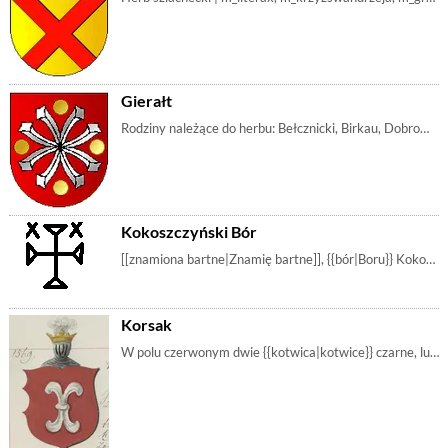
Gierałt
Rodziny należące do herbu: Bełcznicki, Birkau, Dobromirski, Dobromyski, Dymieński, Fastykowski, Faściszewski, Gerald, Gerlach, Gerłowicz, Giec, Giecew | m_osmoróg, m_literax, m_krzyżzdwojony, r_gebo
Kokoszczyński Bór
[[znamiona bartne|Znamię bartne]], {{bór|Boru}} Kokoszczyńskiego, z akt nowogrodzkich z XVII-XVIII w. | znamiona_bartne, m_krzyżrównoramienny, m_literax
Korsak
W polu czerwonym dwie {{kotwica|kotwice}} czarne, lub srebrne, spięta razem barkami. Mobilium wydaje się jednak pochodzić od dwóch liter K. Herb szla | m_literax, m_literak, m_kotwica