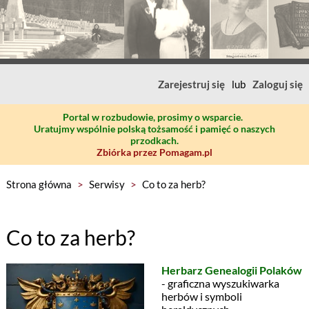
Zarejestruj się
lub
Zaloguj się
Portal w rozbudowie, prosimy o wsparcie.
Uratujmy wspólnie polską tożsamość i pamięć o naszych
przodkach.
Zbiórka przez Pomagam.pl
Strona główna
>
Serwisy
>
Co to za herb?
Co to za herb?
Herbarz Genealogii Polaków
- graficzna wyszukiwarka
herbów i symboli