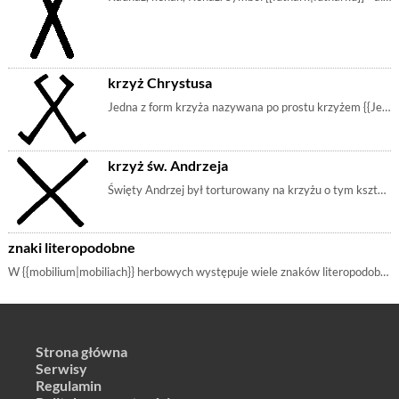
krzyż Chrystusa
Jedna z form krzyża nazywana po prostu krzyżem {{Jezus|Chrystusa}}. [[m_krzyżchrystusa|Herby z tym symbolem]] | mobilia, symbol, m_krzyżchrystusa, m_krzyż, m_krzyżzestaw, r_gebo, m_literax, m_jezus
krzyż św. Andrzeja
Święty Andrzej był torturowany na krzyżu o tym kształcie. [[m_krzyżśwandrzeja|Herby z tym symbolem]] | symbol, mobilia, m_krzyż, m_krzyżzestaw, m_krzyżśwandrzeja, m_literax
znaki literopodobne
W {{mobilium|mobiliach}} herbowych występuje wiele znaków literopodobnych. Nieraz trudno nawet nazwać dany znak, lecz przypomina on kształtem literę. | mobilia m_literaa m_literab m_literac m_literad m_literae m_literaf m_literag m_literah m_literai m_literaj m_literak m_literal m_literam m_literan m_literao m_literap m_literar m_literas m_literat m_literau m_literaw m_literax m_literay m_literaz
Strona główna
Serwisy
Regulamin