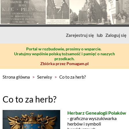
Zarejestruj się
lub
Zaloguj się
Portal w rozbudowie, prosimy o wsparcie.
Uratujmy wspólnie polską tożsamość i pamięć o naszych
przodkach.
Zbiórka przez Pomagam.pl
Strona główna
>
Serwisy
>
Co to za herb?
Co to za herb?
Herbarz Genealogii Polaków
- graficzna wyszukiwarka
herbów i symboli