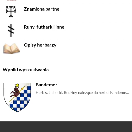
Znamiona bartne
Runy, futhark i inne
Opisy herbarzy
Wyniki wyszukiwania.
Bandemer
Herb szlachecki. Rodziny należące do herbu: Bandemer | m_szachownica, m_byk, m_gwiazda, m_włócznia, m_oszczep, m_bawół