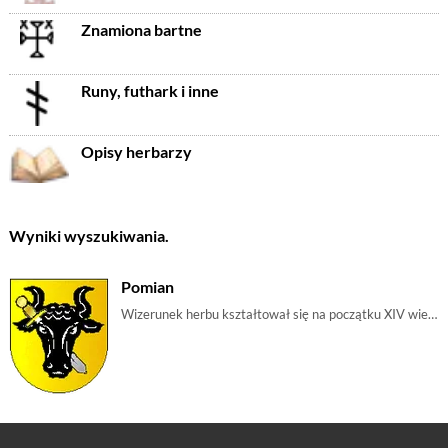
Znamiona bartne
Runy, futhark i inne
Opisy herbarzy
Wyniki wyszukiwania.
Pomian
Wizerunek herbu kształtował się na początku XIV wieku. Wg Długosza jest to {{uszczerbienie|uszczerbiona}} odmiana herbu {{wieniawa|Wieniawa}}, którą Ł | m_byk, m_głowabyka, m_miecz, m_uszczerbionywieniawa, m_uszczerbiony, m_bawół