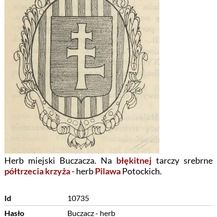
Herb miejski Buczacza. Na
błękitnej
tarczy srebrne
półtrzecia krzyża
- herb
Pilawa
Potockich.
Id
10735
Hasło
Buczacz - herb