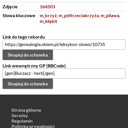
Zdjęcie
164503
Slowa kluczowe
m_krzyż
,
m_półtrzeciakrzyża
,
m_pilawa
,
m_błękit
Link do tego rekordu
Skopiuj do schowka
Link wewnętrzny GP (BBCode)
Skopiuj do schowka
Strona główna
Serwisy
Regulamin
Polityka prywatności