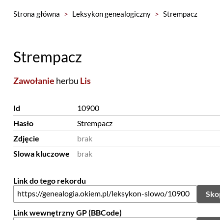
Strona główna
>
Leksykon genealogiczny
>
Strempacz
Strempacz
Zawołanie
herbu
Lis
Id
10900
Hasło
Strempacz
Zdjęcie
brak
Slowa kluczowe
brak
Link do tego rekordu
Sko
Link wewnętrzny GP (BBCode)