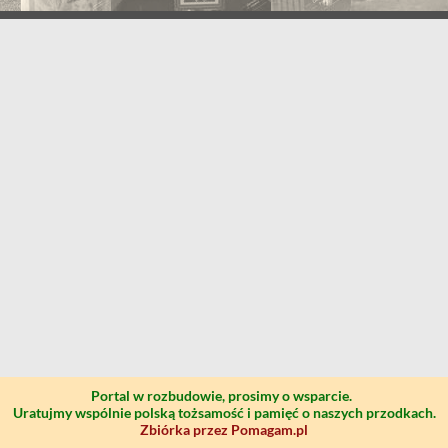
Portal w rozbudowie, prosimy o wsparcie.
Uratujmy wspólnie polską tożsamość i pamięć o naszych przodkach.
Zbiórka przez Pomagam.pl