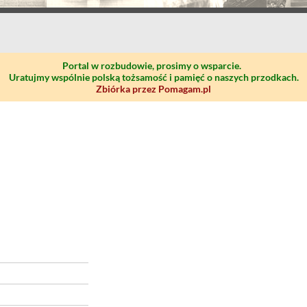
Portal w rozbudowie, prosimy o wsparcie.
Uratujmy wspólnie polską tożsamość i pamięć o naszych przodkach.
Zbiórka przez Pomagam.pl