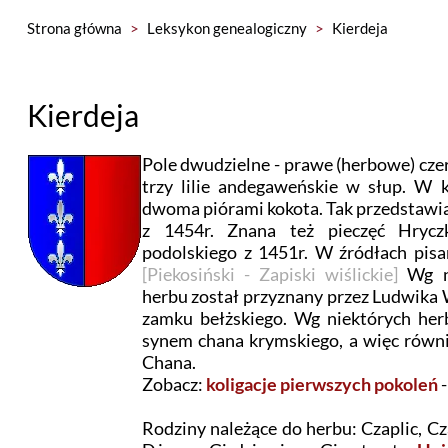
Strona główna
>
Leksykon genealogiczny
>
Kierdeja
Kierdeja
Pole dwudzielne - prawe (herbowe) cze
trzy lilie andegaweńskie w słup. W k
dwoma piórami kokota. Tak przedstawi
z 1454r. Znana też pieczęć Hryc
podolskiego z 1451r. W źródłach pis
[Piekosiński - Zapiski wiślickie]
Wg ni
herbu został przyznany przez Ludwika 
zamku bełżskiego. Wg niektórych herb
synem chana krymskiego, a więc równ
Chana.
Zobacz:
koligacje pierwszych pokoleń
-
Rodziny należące do herbu: Czaplic, Cz