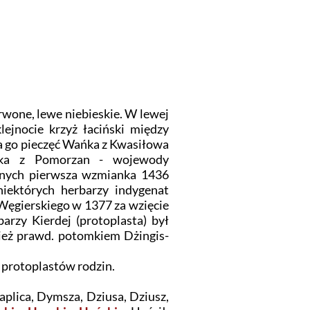
rwone, lewe niebieskie. W lewej
lejnocie krzyż łaciński między
a go pieczęć Wańka z Kwasiłowa
zka z Pomorzan - wojewody
anych pierwsza wzmianka 1436
ektórych herbarzy indygenat
Węgierskiego w 1377 za wzięcie
arzy Kierdej (protoplasta) był
ież prawd. potomkiem Dżingis-
 protoplastów rodzin.
aplica, Dymsza, Dziusa, Dziusz,