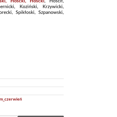
ski, Hoscki, Hoścki
, Hościł,
rnicki, Koziński, Krzywicki,
recki, Spikłoski, Szpanowski,
m_czerwień