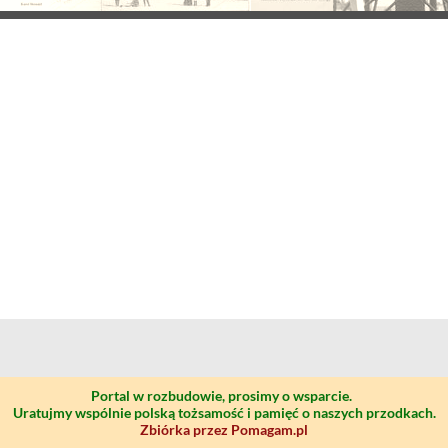
Portal w rozbudowie, prosimy o wsparcie.
Uratujmy wspólnie polską tożsamość i pamięć o naszych przodkach.
Zbiórka przez Pomagam.pl