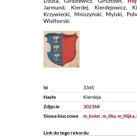
Dżusa, Girdziewicz, Girsztowt,
Hoj
Jarmund, Kierdej, Kierdejowicz, Kie
Krzywiecki, Mniszyński, Mylski, Poho
Wielhorski
Id
3345
Hasło
Kierdeja
Zdjęcie
302368
Slowa kluczowe
m_kolor
,
m_lilia
,
m_lilijka
,
Link do tego rekordu