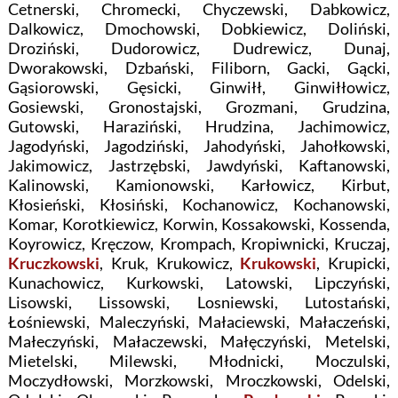
Cetnerski, Chromecki, Chyczewski, Dabkowicz,
Dalkowicz, Dmochowski, Dobkiewicz, Doliński,
Droziński, Dudorowicz, Dudrewicz, Dunaj,
Dworakowski, Dzbański, Filiborn, Gacki, Gącki,
Gąsiorowski, Gęsicki, Ginwiłł, Ginwiłłowicz,
Gosiewski, Gronostajski, Grozmani, Grudzina,
Gutowski, Haraziński, Hrudzina, Jachimowicz,
Jagodyński, Jagodziński, Jahodyński, Jahołkowski,
Jakimowicz, Jastrzębski, Jawdyński, Kaftanowski,
Kalinowski, Kamionowski, Karłowicz, Kirbut,
Kłosieński, Kłosiński, Kochanowicz, Kochanowski,
Komar, Korotkiewicz, Korwin, Kossakowski, Kossenda,
Koyrowicz, Kręczow, Krompach, Kropiwnicki, Kruczaj,
Kruczkowski
, Kruk, Krukowicz,
Krukowski
, Krupicki,
Kunachowicz, Kurkowski, Latowski, Lipczyński,
Lisowski, Lissowski, Losniewski, Lutostański,
Łośniewski, Maleczyński, Małaciewski, Małaczeński,
Małeczyński, Małaczewski, Małęczyński, Metelski,
Mietelski, Milewski, Młodnicki, Moczulski,
Moczydłowski, Morzkowski, Mroczkowski, Odelski,