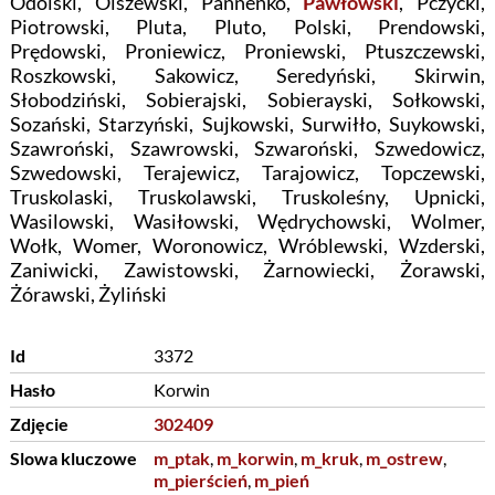
Odolski, Olszewski, Pannenko,
Pawłowski
, Pczycki,
Piotrowski, Pluta, Pluto, Polski, Prendowski,
Prędowski, Proniewicz, Proniewski, Ptuszczewski,
Roszkowski, Sakowicz, Seredyński, Skirwin,
Słobodziński, Sobierajski, Sobierayski, Sołkowski,
Sozański, Starzyński, Sujkowski, Surwiłło, Suykowski,
Szawroński, Szawrowski, Szwaroński, Szwedowicz,
Szwedowski, Terajewicz, Tarajowicz, Topczewski,
Truskolaski, Truskolawski, Truskoleśny, Upnicki,
Wasilowski, Wasiłowski, Wędrychowski, Wolmer,
Wołk, Womer, Woronowicz, Wróblewski, Wzderski,
Zaniwicki, Zawistowski, Żarnowiecki, Żorawski,
Żórawski, Żyliński
Id
3372
Hasło
Korwin
Zdjęcie
302409
Slowa kluczowe
m_ptak
,
m_korwin
,
m_kruk
,
m_ostrew
,
m_pierścień
,
m_pień