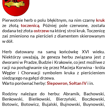
Pierwotnie herb o polu błękitnym, na nim czarny
kruk
ze złotą
toczenicą
. Później pole czerwone, została
dodana też złota
ostrzew
na której stroi kruk. Toczenicę
zaś zmieniono na pierścień z diamentem skierowanym
w dół.
Herb datowany na samą końcówkę XVI wieku.
Niektórzy uważają, że geneza herbu związana jest z
dworami w Pradze, Budzie i Krakowie, co jest możliwe z
racji na posługiwanie się przez Macieja Korwina - króla
Węgier i Chorwacji symbolem kruka z pierścieniem
siedzącego na gałęzi drzewa.
Warto porównać herby:
Ślepowron
,
Sołtan IV
i in.
Rodziny należące do herbu: Abramik, Bachowski,
Benkowski, Bieńkowski, Bierzyński, Boczkowski,
Botowic, Botowicz, Bujalski, Bujnowski, Buynowski,