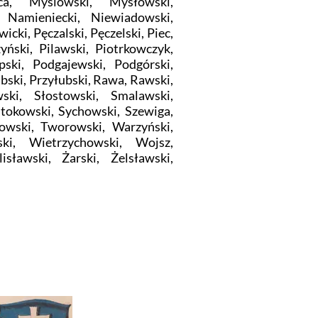
ca, Mysiowski, Mysłowski,
 Namieniecki, Niewiadowski,
cki, Pęczalski, Pęczelski, Piec,
zyński, Pilawski, Piotrkowczyk,
ipski, Podgajewski, Podgórski,
ubski, Przyłubski, Rawa, Rawski,
ski, Słostowski, Smalawski,
Stokowski, Sychowski, Szewiga,
rowski, Tworowski, Warzyński,
ski, Wietrzychowski, Wojsz,
isławski, Żarski, Żelsławski,