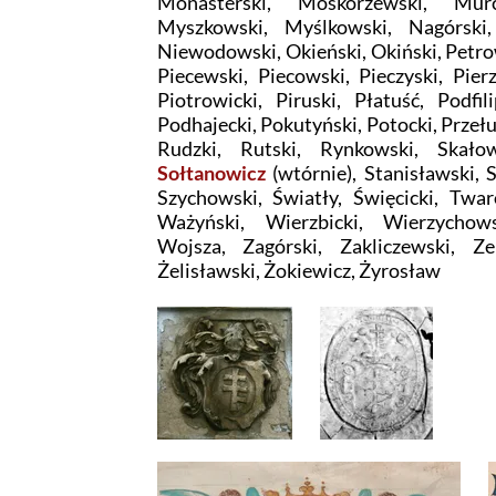
Monasterski, Moskorzewski, Mur
Myszkowski, Myślkowski, Nagórski,
Niewodowski, Okieński, Okiński, Petrowi
Piecewski, Piecowski, Pieczyski, Pier
Piotrowicki, Piruski, Płatuść, Podfil
Podhajecki, Pokutyński, Potocki, Przeł
Rudzki, Rutski, Rynkowski, Skałow
Sołtanowicz
(wtórnie), Stanisławski, 
Szychowski, Światły, Święcicki, Twa
Ważyński, Wierzbicki, Wierzychow
Wojsza, Zagórski, Zakliczewski, Zel
Żelisławski, Żokiewicz, Żyrosław