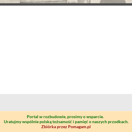
Portal w rozbudowie, prosimy o wsparcie.
Uratujmy wspólnie polską tożsamość i pamięć o naszych przodkach.
Zbiórka przez Pomagam.pl