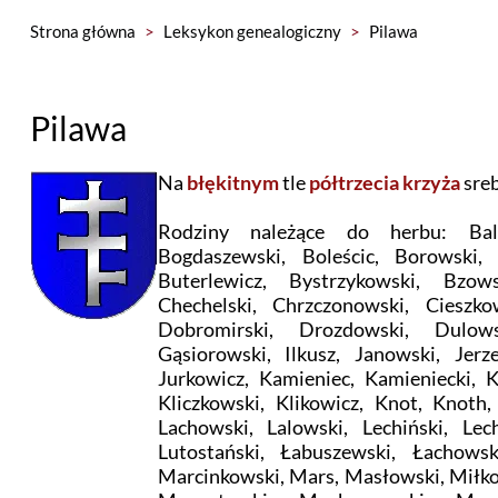
Strona główna
>
Leksykon genealogiczny
>
Pilawa
Pilawa
Na
błękitnym
tle
półtrzecia krzyża
sre
Rodziny należące do herbu: Balc
Bogdaszewski, Boleścic, Borowski, 
Buterlewicz, Bystrzykowski, Bzow
Chechelski, Chrzczonowski, Cieszk
Dobromirski, Drozdowski, Dulows
Gąsiorowski, Ilkusz, Janowski, Jerze
Jurkowicz, Kamieniec, Kamieniecki, K
Kliczkowski, Klikowicz, Knot, Knoth,
Lachowski, Lalowski, Lechiński, Lech
Lutostański, Łabuszewski, Łachowsk
Marcinkowski, Mars, Masłowski, Miłko