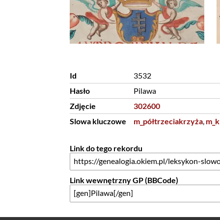
Id
3532
Hasło
Pilawa
Zdjęcie
302600
Slowa kluczowe
m_półtrzeciakrzyża
,
m_k
Link do tego rekordu
Link wewnętrzny GP (BBCode)