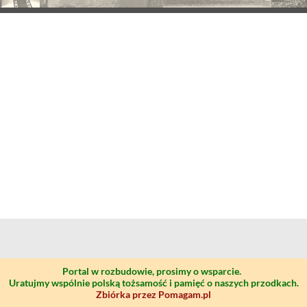
Portal w rozbudowie, prosimy o wsparcie.
Uratujmy wspólnie polską tożsamość i pamięć o naszych przodkach.
Zbiórka przez Pomagam.pl