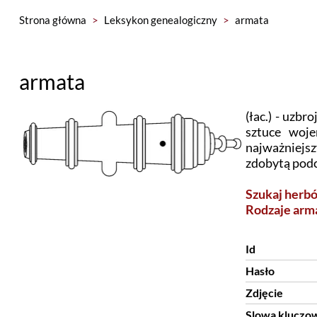
Strona główna
>
Leksykon genealogiczny
>
armata
armata
(łac.) - uzb
sztuce woje
najważniejs
zdobytą podcz
Szukaj herb
Rodzaje arma
Id
Hasło
Zdjęcie
Slowa kluczo