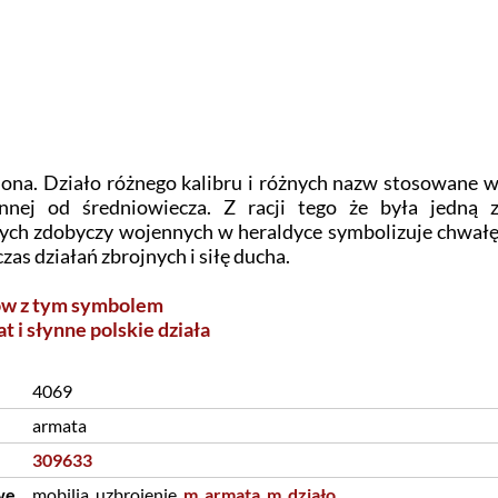
rojona. Działo różnego kalibru i różnych nazw stosowane 
nnej od średniowiecza. Z racji tego że była jedną 
zych zdobyczy wojennych w heraldyce symbolizuje chwał
as działań zbrojnych i siłę ducha.
ów z tym symbolem
t i słynne polskie działa
4069
armata
309633
we
mobilia, uzbrojenie,
m_armata
,
m_działo