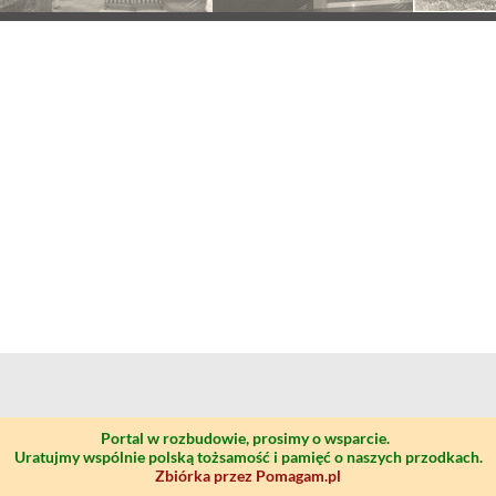
Portal w rozbudowie, prosimy o wsparcie.
Uratujmy wspólnie polską tożsamość i pamięć o naszych przodkach.
Zbiórka przez Pomagam.pl