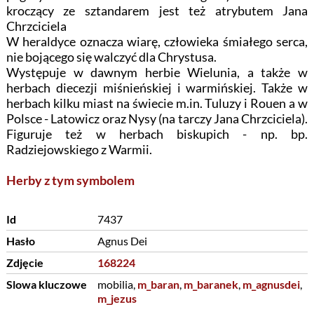
kroczący ze sztandarem jest też atrybutem Jana
Chrzciciela
W heraldyce oznacza wiarę, człowieka śmiałego serca,
nie bojącego się walczyć dla Chrystusa.
Występuje w dawnym herbie Wielunia, a także w
herbach diecezji miśnieńskiej i warmińskiej. Także w
herbach kilku miast na świecie m.in. Tuluzy i Rouen a w
Polsce - Latowicz oraz Nysy (na tarczy Jana Chrzciciela).
Figuruje też w herbach biskupich - np. bp.
Radziejowskiego z Warmii.
Herby z tym symbolem
Id
7437
Hasło
Agnus Dei
Zdjęcie
168224
Slowa kluczowe
mobilia,
m_baran
,
m_baranek
,
m_agnusdei
,
m_jezus