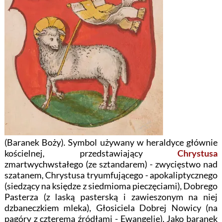
(Baranek Boży). Symbol używany w heraldyce głównie
kościelnej, przedstawiający
Chrystusa
zmartwychwstałego (ze sztandarem) - zwycięstwo nad
szatanem, Chrystusa tryumfującego - apokaliptycznego
(siedzący na księdze z siedmioma pieczęciami), Dobrego
Pasterza (z laską pasterską i zawieszonym na niej
dzbaneczkiem mleka), Głosiciela Dobrej Nowicy (na
pagóry z czterema źródłami - Ewangelie). Jako baranek