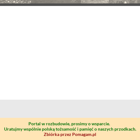
Portal w rozbudowie, prosimy o wsparcie.
Uratujmy wspólnie polską tożsamość i pamięć o naszych przodkach.
Zbiórka przez Pomagam.pl