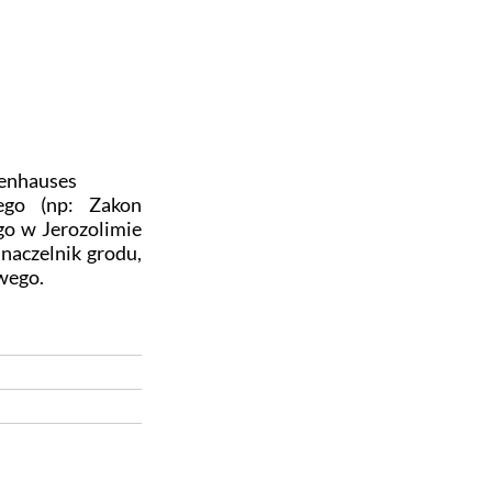
enhauses
ego (np: Zakon
go w Jerozolimie
naczelnik grodu,
wego.