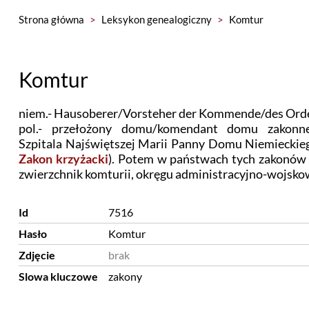
Strona główna
>
Leksykon genealogiczny
>
Komtur
Komtur
niem.- Hausoberer/Vorsteher der Kommende/des Ord
pol.- przełożony domu/komendant domu zakonn
Szpitala Najświętszej Marii Panny Domu Niemieckie
Zakon krzyżacki
). Potem w państwach tych zakonów 
zwierzchnik komturii, okręgu administracyjno-wojsko
Id
7516
Hasło
Komtur
Zdjęcie
brak
Slowa kluczowe
zakony