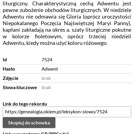
liturgiczny. Charakterystyczną cechą Adwentu jest
pewne zubożenie obchodów liturgicznych. W niedziele
Adwentu nie odmawia się Gloria (oprócz uroczystości
Niepokalanego Poczęcia Najświętszej Maryi Panny),
kapłani zakładają na okres a. szaty liturgiczne pokutne
w kolorze fioletowym, oprócz trzeciej niedzieli
Adwentu, kiedy można użyć koloru różowego.
Id
7524
Hasło
Adwent
Zdjęcie
brak
Slowa kluczowe
brak
Link do tego rekordu
Skopiuj do schowka
Link wewnętrzny GP (BBCode)