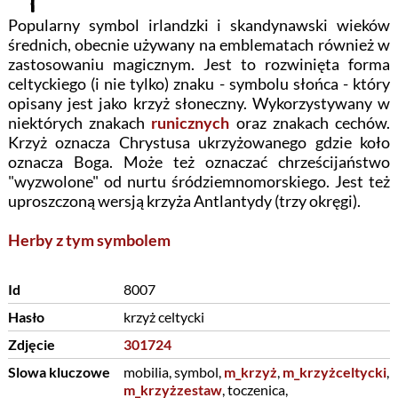
Popularny symbol irlandzki i skandynawski wieków
średnich, obecnie używany na emblematach również w
zastosowaniu magicznym. Jest to rozwinięta forma
celtyckiego (i nie tylko) znaku - symbolu słońca - który
opisany jest jako krzyż słoneczny. Wykorzystywany w
niektórych znakach
runicznych
oraz znakach cechów.
Krzyż oznacza Chrystusa ukrzyżowanego gdzie koło
oznacza Boga. Może też oznaczać chrześcijaństwo
"wyzwolone" od nurtu śródziemnomorskiego. Jest też
uproszczoną wersją krzyża Antlantydy (trzy okręgi).
Herby z tym symbolem
Id
8007
Hasło
krzyż celtycki
Zdjęcie
301724
Slowa kluczowe
mobilia, symbol,
m_krzyż
,
m_krzyżceltycki
,
m_krzyżzestaw
, toczenica,