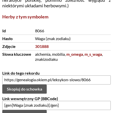
heraldyce polskiej, pomimo zbieżność wyglądu z
niektórymi układami herbowymi.)
Herby z tym symbolem
Id
8066
Hasło
Waga (znak zodiaku)
Zdjęcie
301888
Slowa kluczowe
alchemia, mobilia,
m_omega
,
m_s_waga
,
znakizodiaku
Link do tego rekordu
Skopiuj do schowka
Link wewnętrzny GP (BBCode)