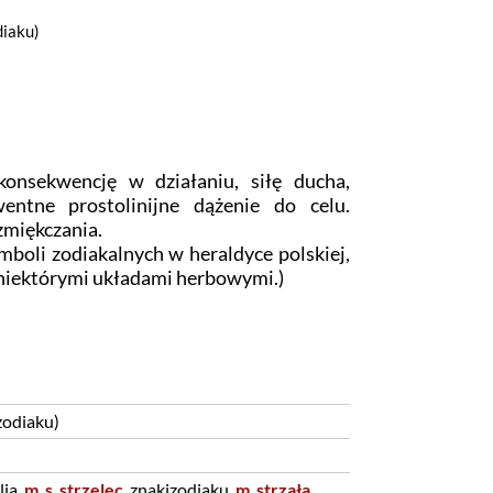
diaku)
onsekwencję w działaniu, siłę ducha,
entne prostolinijne dążenie do celu.
zmiękczania.
ymboli zodiakalnych w heraldyce polskiej,
niektórymi układami herbowymi.)
zodiaku)
lia,
m_s_strzelec
, znakizodiaku,
m_strzała
,