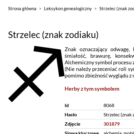
Strona główna
>
Leksykon genealogiczny
>
Strzelec (znak zo
Strzelec (znak zodiaku)
Znak oznaczający odwagę, k
śmiałość, brawurę, konsekw
Alchemiczny symbol procesu 
(Nie należy przeceniać roli s
pomimo zbieżność wyglądu z 
Herby z tym symbolem
Id
8068
Hasło
Strzelec (znak 
Zdjęcie
301879
Slowa kluczowe
alchemia, mobi