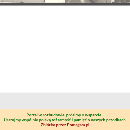
Portal w rozbudowie, prosimy o wsparcie.
Uratujmy wspólnie polską tożsamość i pamięć o naszych przodkach.
Zbiórka przez Pomagam.pl