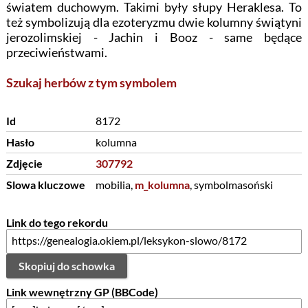
światem duchowym. Takimi były słupy Heraklesa. To
też symbolizują dla ezoteryzmu dwie kolumny świątyni
jerozolimskiej - Jachin i Booz - same będące
przeciwieństwami.
Szukaj herbów z tym symbolem
Id
8172
Hasło
kolumna
Zdjęcie
307792
Slowa kluczowe
mobilia,
m_kolumna
, symbolmasoński
Link do tego rekordu
Skopiuj do schowka
Link wewnętrzny GP (BBCode)