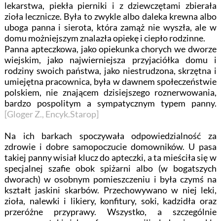
lekarstwa, piekła pierniki i z dziewczętami zbierała
zioła lecznicze. Była to zwykle albo daleka krewna albo
uboga panna i sierota, która zamąż nie wyszła, ale w
domu możniejszym znalazła opiekę i ciepło rodzinne.
Panna apteczkowa, jako opiekunka chorych we dworze
wiejskim, jako najwierniejsza przyjaciółka domu i
rodziny swoich państwa, jako niestrudzona, skrzętna i
umiejętna pracownica, była w dawnem społeczeństwie
polskiem, nie znającem dzisiejszego roznerwowania,
bardzo pospolitym a sympatycznym typem panny.
[Gloger Z., Encyk.Starop]
Na ich barkach spoczywała odpowiedzialność za
zdrowie i dobre samopoczucie domowników. U pasa
takiej panny wisiał klucz do apteczki, a ta mieściła się w
specjalnej szafie obok spiżarni albo (w bogatszych
dworach) w osobnym pomieszczeniu i była czymś na
kształt jaskini skarbów. Przechowywano w niej leki,
zioła, nalewki i likiery, konfitury, soki, kadzidła oraz
przeróżne przyprawy. Wszystko, a szczególnie