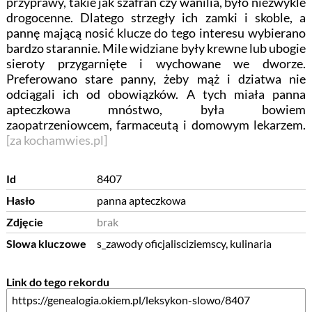
przyprawy, takie jak szafran czy wanilia, było niezwykle
drogocenne. Dlatego strzegły ich zamki i skoble, a
pannę mającą nosić klucze do tego interesu wybierano
bardzo starannie. Mile widziane były krewne lub ubogie
sieroty przygarnięte i wychowane we dworze.
Preferowano stare panny, żeby mąż i dziatwa nie
odciągali ich od obowiązków. A tych miała panna
apteczkowa mnóstwo, była bowiem
zaopatrzeniowcem, farmaceutą i domowym lekarzem.
[za kochamwies.pl]
Id
8407
Hasło
panna apteczkowa
Zdjęcie
brak
Slowa kluczowe
s_zawody oficjalisciziemscy, kulinaria
Link do tego rekordu