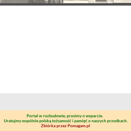
Portal w rozbudowie, prosimy o wsparcie.
Uratujmy wspólnie polską tożsamość i pamięć o naszych przodkach.
Zbiórka przez Pomagam.pl