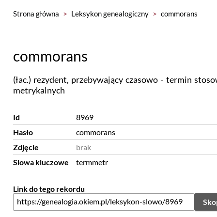
Strona główna
>
Leksykon genealogiczny
>
commorans
commorans
(łac.) rezydent, przebywający czasowo - termin stos
metrykalnych
Id
8969
Hasło
commorans
Zdjęcie
brak
Slowa kluczowe
termmetr
Link do tego rekordu
Sko