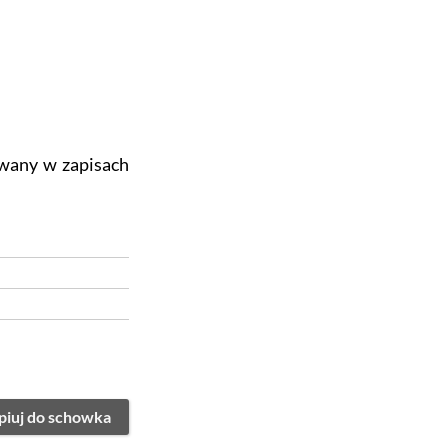
owany w zapisach
piuj do schowka